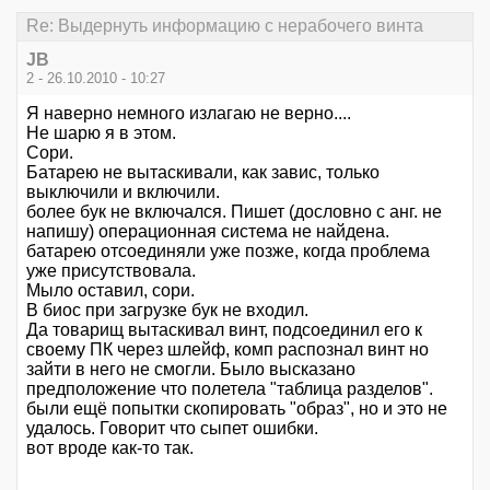
Re: Выдернуть информацию с нерабочего винта
JB
2 - 26.10.2010 - 10:27
Я наверно немного излагаю не верно....
Не шарю я в этом.
Сори.
Батарею не вытаскивали, как завис, только
выключили и включили.
более бук не включался. Пишет (дословно с анг. не
напишу) операционная система не найдена.
батарею отсоединяли уже позже, когда проблема
уже присутствовала.
Мыло оставил, сори.
В биос при загрузке бук не входил.
Да товарищ вытаскивал винт, подсоединил его к
своему ПК через шлейф, комп распознал винт но
зайти в него не смогли. Было высказано
предположение что полетела "таблица разделов".
были ещё попытки скопировать "образ", но и это не
удалось. Говорит что сыпет ошибки.
вот вроде как-то так.