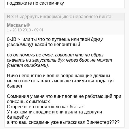
подскажите по системнику
Re: Выдернуть информацию с нерабочего винта
Маскаль®
1 - 26.10.2010 - 09:01
0-JB > или ты что то путаешь или твой
другу
(сисадмину)
какой то непонятный
но он помочь не смог, говорит что ни образ
скачать ни запустить бук через биос не может
(сыпет ошибками).
Ничо непонятно и вопче вопрошающие должны
мыло свое оставлять меньше галиматьи тогда тут
бывает
Сомнения у меня что винт вопче не работающий при
описаных симтомах
Скорее всего произошло как бы так
У них компик подвис и они взяли та дернули
батарейку
а что ваш сисадмин уже вытаскивал Винчестер????