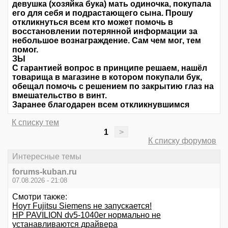
девушка (хозяйка бука) мать одиночка, покупала
его для себя и подрастающего сына. Прошу
откликнуться всем кто может помочь в
восстановлении потерянной информации за
небольшое вознаграждение. Сам чем мог, тем
помог.
ЗЫ
С гарантией вопрос в принципе решаем, нашёл
товарища в магазине в котором покупали бук,
обещал помочь с решением по закрытию глаз на
вмешательство в винт.
Заранее благодарен всем откликнувшимся
К списку тем
1
>
К списку форумов
Интересные темы
forums-kuban.ru
07.08.2026 - 21:08
Смотри также:
Ноут Fujitsu Siemens не запускается!
HP PAVILION dv5-1040er нормально не
устанавливаются драйвера