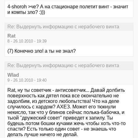
4-shoroh >че? А на стационаре полетит винт - значит
и компы зло? :)))
Re: Выдернуть информацию с нерабочего винта
Rat
8 - 26.10.2010 - 19:39
(7) Конечно зло! а ты не знал?
Re: Выдернуть информацию с нерабочего винта
Wlad
9 - 26.10.2010 - 19:40
Rat, ну ты советчик - антисоветчик... Давай долбить
поверхность как дятел пока все окончательно не
задолбим, из детского любопытства! Что на деле
случилось с хардом? АХЕЗ. Может его тюкнули
некисло, так что у блинов сейчас полька-бабочка, и
тыой "дружеский совет" приведет к запилу. Ты
будешь потом бошки кучами жечь чтобы хоть что-то
спасти? Есть только один совет - не знаешь что
делать лучше ничего не делай.