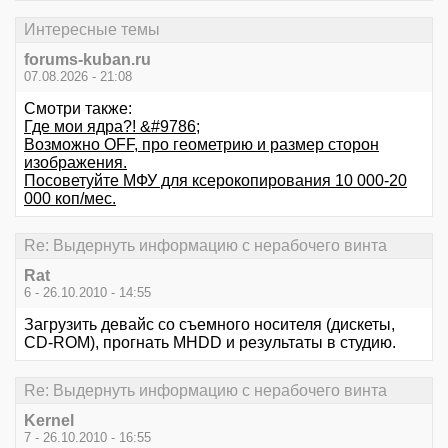
Интересные темы
forums-kuban.ru
07.08.2026 - 21:08
Смотри также:
Где мои ядра?! &#9786;
Возможно OFF, про геометрию и размер сторон
изображения.
Посоветуйте МФУ для ксерокопирования 10 000-20
000 коп/мес.
Re: Выдернуть информацию с нерабочего винта
Rat
6 - 26.10.2010 - 14:55
Загрузить девайс со съемного носителя (дискеты,
CD-ROM), прогнать MHDD и результаты в студию.
Re: Выдернуть информацию с нерабочего винта
Kernel
7 - 26.10.2010 - 16:55