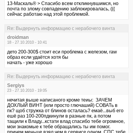
13-Маскаль® > Спасибо всем откликнувшимся, но
почта по злому совпадению заблокировалась, (((
сейчас работаю над этой проблемой.
Re: Выдернуть информацию с нерабочего винта
droidman
18 - 27.10.2010 - 10:41
дето 200-300$ стоит еси проблема с железом, raw
образ если удаётся хотя бы
начать - уже хорошо
Re: Выдернуть информацию с нерабочего винта
Sergiys
23 - 27.10.2010 - 19:05
нечитая выше написаного кроме теиы: ЗАЧЕМ
ДОХЛЫЙ ВИНТ (или просто глючаший) СОВАТь в
пк? щоб стружка от блинов осталась? емаё...выб его
ешё раз 100-200пдкинули в разные пк, а потом
тащили к Владу...кстати влад спасибо тебе огромное,
мои знакомые к тебе обращались ты им помог.
причем меньше взял чем в сервисе одном. СПС тебе