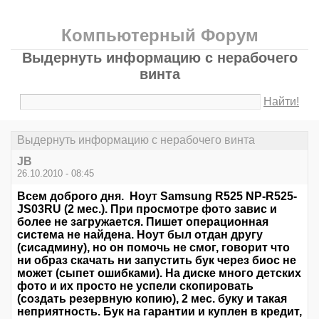
Компьютерный Форум
Выдернуть информацию с нерабочего
винта
Найти!
Выдернуть информацию с нерабочего винта
JB
26.10.2010 - 08:45
Всем доброго дня. Ноут Samsung R525 NP-R525-
JS03RU (2 мес.). При просмотре фото завис и
более не загружается. Пишет операционная
система не найдена. Ноут был отдан другу
(сисадмину), но он помочь не смог, говорит что
ни образ скачать ни запустить бук через биос не
может (сыпет ошибками). На диске много детских
фото и их просто не успели скопировать
(создать резервную копию), 2 мес. буку и такая
неприятность. Бук на гарантии и куплен в кредит,