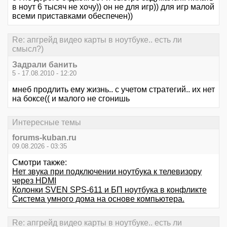
в ноут 6 тысяч не хочу)) он не для игр)) для игр малой
всеми приставками обеспечен))
Re: апгрейд видео карты в ноутбуке.. есть ли
смысл?)
Задрали банить
5 - 17.08.2010 - 12:20
мнеб продлить ему жизнь.. с учетом стратегий.. их нет
на боксе(( и малого не сгонишь
Интересные темы
forums-kuban.ru
09.08.2026 - 03:35
Смотри также:
Нет звука при подключении ноутбука к телевизору
через HDMI
Колонки SVEN SPS-611 и БП ноутбука в конфликте
Система умного дома на основе компьютера.
Re: апгрейд видео карты в ноутбуке.. есть ли