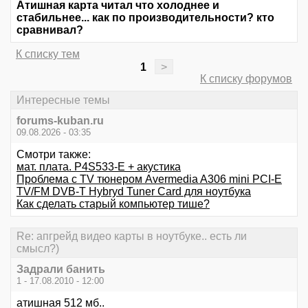
Атишная карта читал что холоднее и
стабильнее... как по производительности? кто
сравнивал?
К списку тем
1
>
К списку форумов
Интересные темы
forums-kuban.ru
09.08.2026 - 03:35
Смотри также:
мат. плата. P4S533-E + акустика
Проблема с TV тюнером Avermedia A306 mini PCI-E
TV/FM DVB-T Hybryd Tuner Card для ноутбука
Как сделать старый компьютер тише?
Re: апгрейд видео карты в ноутбуке.. есть ли
смысл?)
Задрали банить
1 - 17.08.2010 - 12:00
атишная 512 мб..