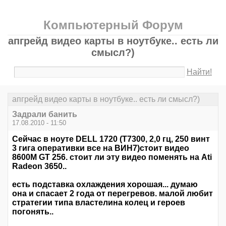
Компьютерный Форум
апгрейд видео карты в ноутбуке.. есть ли
смысл?)
Найти!
апгрейд видео карты в ноутбуке.. есть ли смысл?)
Задрали банить
17.08.2010 - 11:50
Сейчас в ноуте DELL 1720 (T7300, 2,0 гц, 250 винт
3 гига оперативки все на ВИН7)стоит видео
8600М GT 256. стоит ли эту видео поменять на Ati
Radeon 3650..
есть подставка охлаждения хорошая... думаю
она и спасает 2 года от перегревов. малой любит
стратегии типа властелина колец и героев
погонять..