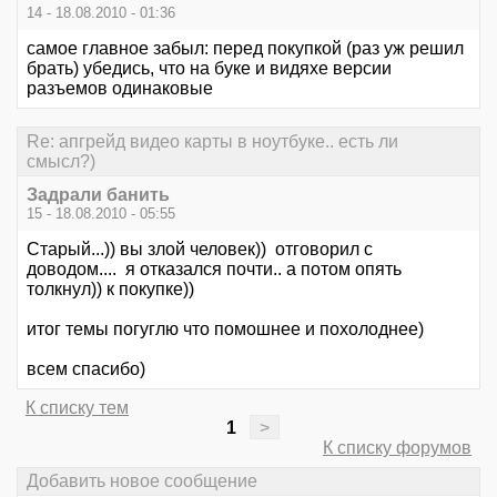
14 - 18.08.2010 - 01:36
самое главное забыл: перед покупкой (раз уж решил
брать) убедись, что на буке и видяхе версии
разъемов одинаковые
Re: апгрейд видео карты в ноутбуке.. есть ли
смысл?)
Задрали банить
15 - 18.08.2010 - 05:55
Старый...)) вы злой человек)) отговорил с
доводом.... я отказался почти.. а потом опять
толкнул)) к покупке))
итог темы погуглю что помошнее и похолоднее)
всем спасибо)
К списку тем
1
>
К списку форумов
Добавить новое сообщение