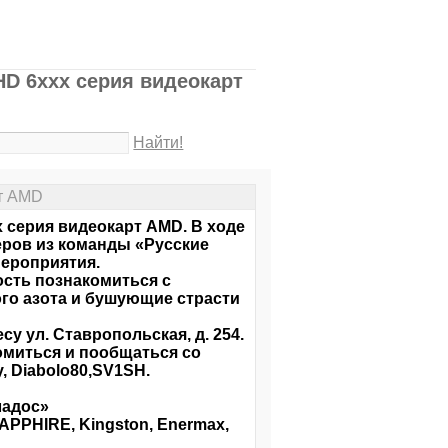
HD 6xxx серия видеокарт
Найти!
рт AMD
 серия видеокарт AMD. В ходе
ров из команды «Русские
мероприятия.
сть познакомиться с
ого азота и бушующие страсти
у ул. Ставропольская, д. 254.
омиться и пообщаться со
 Diabolo80,SV1SH.
ладос»
PPHIRE, Kingston, Enermax,