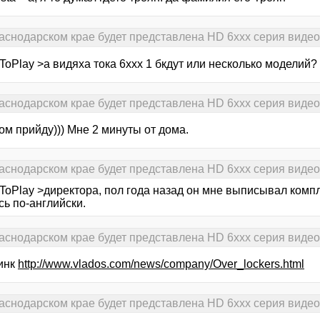
раснодарском крае будет представлена HD 6xxx серия виде
oPlay >а видяха тока 6ххх 1 бкдут или несколько моделий?
раснодарском крае будет представлена HD 6xxx серия виде
м прийду))) Мне 2 минуты от дома.
раснодарском крае будет представлена HD 6xxx серия виде
ToPlay >директора, пол года назад он мне выписывал комп
ь по-английски.
раснодарском крае будет представлена HD 6xxx серия виде
инк
http://www.vlados.com/news/company/Over_lockers.html
раснодарском крае будет представлена HD 6xxx серия виде