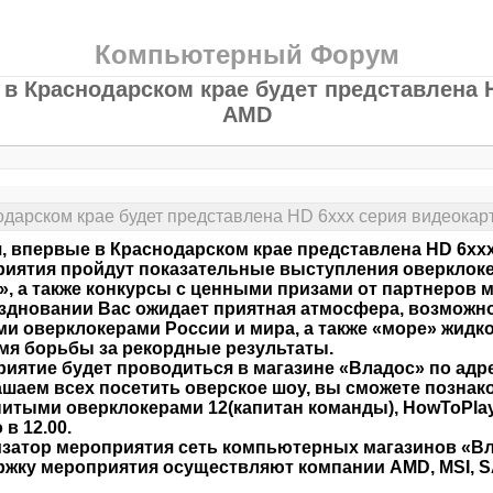
Компьютерный Форум
 в Краснодарском крае будет представлена 
AMD
одарском крае будет представлена HD 6xxx серия видеока
, впервые в Краснодарском крае представлена HD 6xxx
иятия пройдут показательные выступления оверклоке
, а также конкурсы с ценными призами от партнеров 
здновании Вас ожидает приятная атмосфера, возможно
и оверклокерами России и мира, а также «море» жидк
мя борьбы за рекордные результаты.
иятие будет проводиться в магазине «Владос» по адрес
шаем всех посетить оверское шоу, вы сможете познак
итыми оверклокерами 12(капитан команды), HowToPlay,
 в 12.00.
затор мероприятия сеть компьютерных магазинов «В
жку мероприятия осуществляют компании AMD, MSI, SA