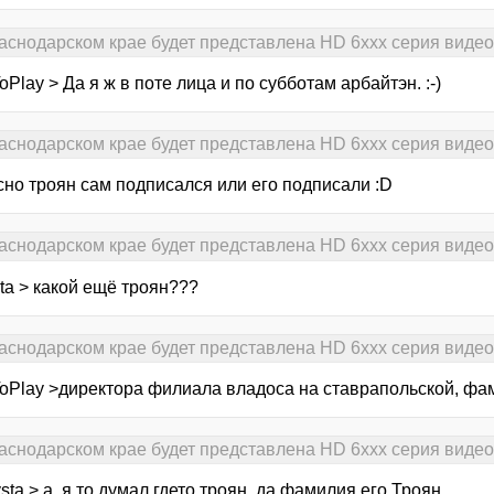
раснодарском крае будет представлена HD 6xxx серия виде
Play > Да я ж в поте лица и по субботам арбайтэн. :-)
раснодарском крае будет представлена HD 6xxx серия виде
сно троян сам подписался или его подписали :D
раснодарском крае будет представлена HD 6xxx серия виде
ta > какой ещё троян???
раснодарском крае будет представлена HD 6xxx серия виде
oPlay >директора филиала владоса на ставрапольской, фам
раснодарском крае будет представлена HD 6xxx серия виде
sta > а, я то думал гдето троян. да фамилия его Троян