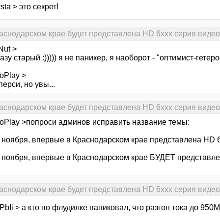
sta > это секрет!
раснодарском крае будет представлена HD 6xxx серия виде
Nut >
азу старый :))))) я не паникер, я наоборот - "оптимист-гетеро
oPlay >
перси, но увы...
раснодарском крае будет представлена HD 6xxx серия виде
oPlay >попроси админов исправить название темы:
6 ноября, впервые в Краснодарском крае представлена HD 
6 ноября, впервые в Краснодарском крае БУДЕТ представле
раснодарском крае будет представлена HD 6xxx серия виде
bIi > а кто во флудилке паниковал, что разгон тока до 950Мг