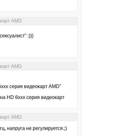
окарт AMD
сексуалист" :)))
окарт AMD
6xxx серия видеокарт AMD"
на HD 6xxx серия видеокарт
окарт AMD
ц, напруга не регулируется.;)