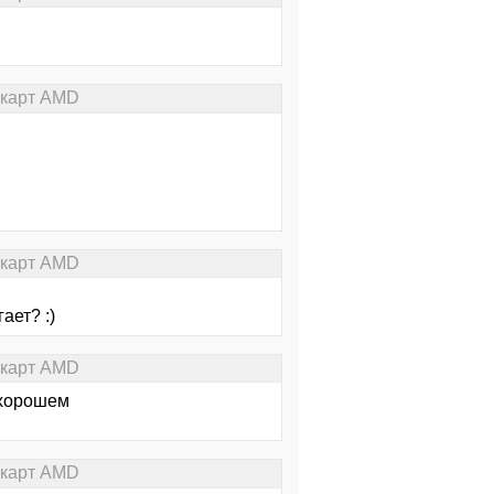
окарт AMD
окарт AMD
ает? :)
окарт AMD
 хорошем
окарт AMD