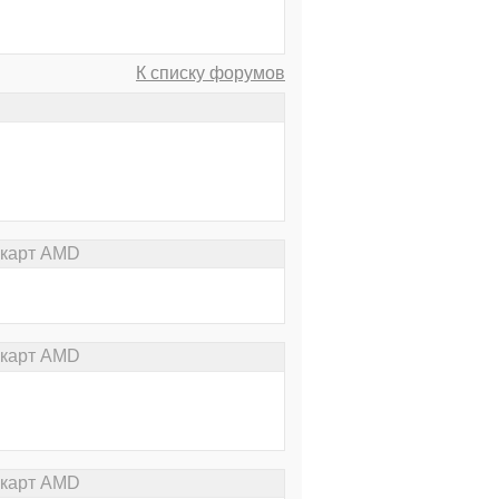
К списку форумов
окарт AMD
окарт AMD
окарт AMD