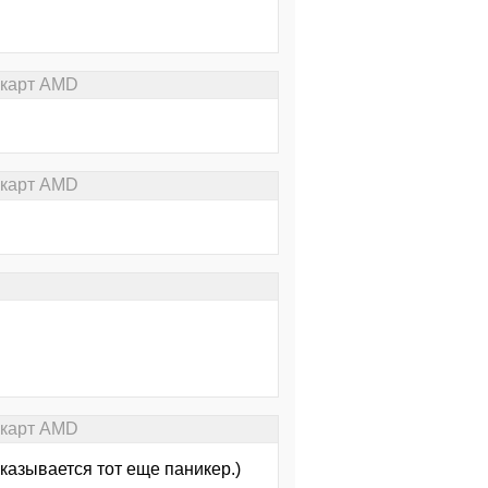
окарт AMD
окарт AMD
окарт AMD
оказывается тот еще паникер.)