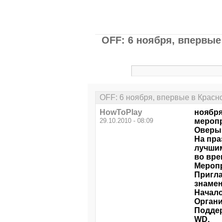
OFF: 6 ноября, впервые
OFF: 6 ноября, впервые в Красн
HowToPlay
ноября
29.10.2010 - 08:09
меропр
Оверы»
На пра
лучшим
во вре
Меропр
Пригла
знамен
Начало
Органи
Поддер
WD.