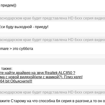
 придем))
раснодарском крае будет представлена HD 6xxx серия виде
Еси буду выходной - приеду!
раснодарском крае будет представлена HD 6xxx серия виде
mare > это суббота
 также:
те найти драйвер на звук Realtek ALC850 ?
а с новой видяхой(или с мамкой?). Плиз хелп!
 64 bit Объясните!!!
раснодарском крае будет представлена HD 6xxx серия виде
ажите Старому на что способна 6я серия в разгоне,а то он 