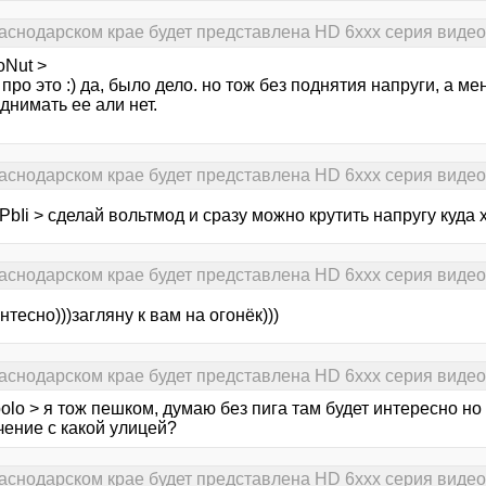
раснодарском крае будет представлена HD 6xxx серия виде
oNut >
 про это :) да, было дело. но тож без поднятия напруги, а м
днимать ее али нет.
раснодарском крае будет представлена HD 6xxx серия виде
bIi > сделай вольтмод и сразу можно крутить напругу куда 
раснодарском крае будет представлена HD 6xxx серия виде
нтесно)))загляну к вам на огонёк)))
раснодарском крае будет представлена HD 6xxx серия виде
olo > я тож пешком, думаю без пига там будет интересно но
чение с какой улицей?
раснодарском крае будет представлена HD 6xxx серия виде