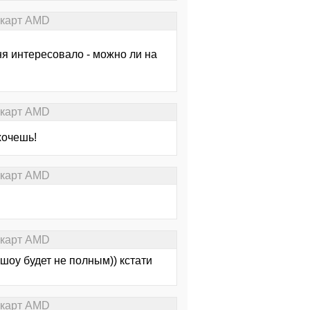
окарт AMD
еня интересовало - можно ли на
окарт AMD
хочешь!
окарт AMD
окарт AMD
 шоу будет не полным)) кстати
окарт AMD