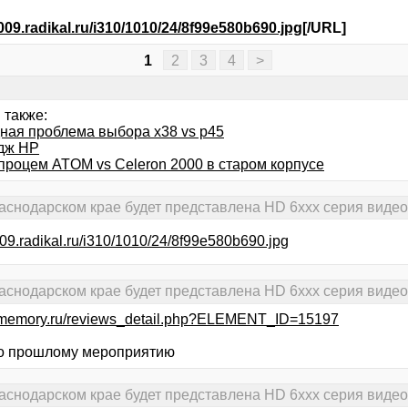
s009.radikal.ru/i310/1010/24/8f99e580b690.jpg
[/URL]
1
2
3
4
>
 также:
ная проблема выбора х38 vs р45
дж HP
 процем ATOM vs Celeron 2000 в старом корпусе
раснодарском крае будет представлена HD 6xxx серия виде
s009.radikal.ru/i310/1010/24/8f99e580b690.jpg
раснодарском крае будет представлена HD 6xxx серия виде
x-memory.ru/reviews_detail.php?ELEMENT_ID=15197
по прошлому мероприятию
раснодарском крае будет представлена HD 6xxx серия виде