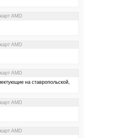
окарт AMD
окарт AMD
окарт AMD
лектующие на ставропольской,
окарт AMD
окарт AMD