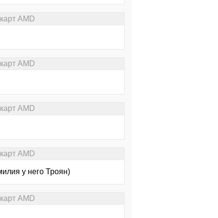
окарт AMD
окарт AMD
окарт AMD
окарт AMD
илия у него Троян)
окарт AMD