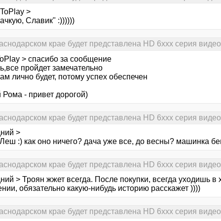
ToPlay >
ачкую, Славик" :))))))
раснодарском крае будет представлена HD 6xxx серия виде
oPlay > спасибо за сообщение
ь,все пройдет замечательно
ам лично будет, потому успех обеспечен
 Рома - привет дорогой)
раснодарском крае будет представлена HD 6xxx серия виде
дний >
Леш :) как оно ничего? дача уже все, до весны? машинка бег
раснодарском крае будет представлена HD 6xxx серия виде
ний > Троян жжет всегда. После покупки, всегда уходишь в
нии, обязательно какую-нибудь историю расскажет ))))
раснодарском крае будет представлена HD 6xxx серия виде