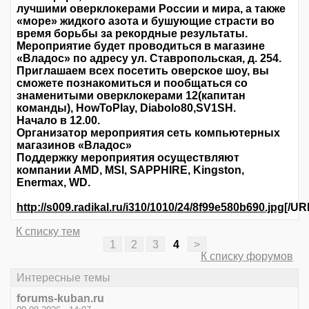
лучшими оверклокерами России и мира, а также
«море» жидкого азота и бушующие страсти во
время борьбы за рекордные результаты.
Мероприятие будет проводиться в магазине
«Владос» по адресу ул. Ставропольская, д. 254.
Приглашаем всех посетить оверское шоу, вы
сможете познакомиться и пообщаться со
знаменитыми оверклокерами 12(капитан
команды), HowToPlay, Diabolo80,SV1SH.
Начало в 12.00.
Организатор мероприятия сеть компьютерных
магазинов «Владос»
Поддержку мероприятия осуществляют
компании AMD, MSI, SAPPHIRE, Kingston,
Enermax, WD.
http://s009.radikal.ru/i310/1010/24/8f99e580b690.jpg
[/UR
К списку тем
1
2
3
4
>
К списку форумов
Интересные темы
forums-kuban.ru