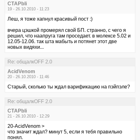
CTAPbIi
19 - 26.10.2010 - 11:23
Леш, я тоже хапнул красивый пост :)
вчера цэшкой промерял свой БП. странно, с чего я
решил, что наапруга там проседает. в молексе 5.02 и
12.05-12.06. так шта мабыть и потянет этот две
новых видяхи...
Re: общалкOFF 2.0
AcidVenom
20 - 26.10.2010 - 11:46
Старый, сколько ты ждал варификацию на пэйпэле?
Re: общалкOFF 2.0
CTAPbIi
21 - 26.10.2010 - 12:29
20-AcidVenom >
что значит ждал? минут 5, если я тебя правильно
понял.