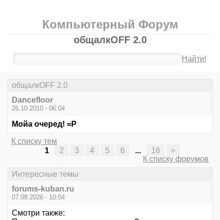
Компьютерный Форум
общалкOFF 2.0
Найти!
общалкOFF 2.0
Dancefloor
26.10.2010 - 06:04
Мойа очеред! =Р
К списку тем
1
2
3
4
5
6
...
16
>
К списку форумов
Интересные темы
forums-kuban.ru
07.08.2026 - 10:04
Смотри также: