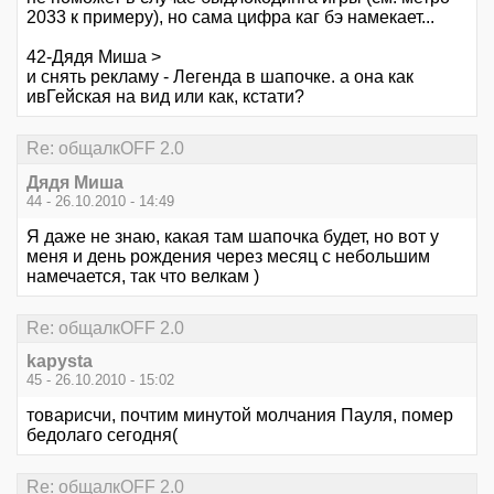
2033 к примеру), но сама цифра каг бэ намекает...
42-Дядя Миша >
и снять рекламу - Легенда в шапочке. а она как
ивГейская на вид или как, кстати?
Re: общалкOFF 2.0
Дядя Миша
44 - 26.10.2010 - 14:49
Я даже не знаю, какая там шапочка будет, но вот у
меня и день рождения через месяц с небольшим
намечается, так что велкам )
Re: общалкOFF 2.0
kapysta
45 - 26.10.2010 - 15:02
товарисчи, почтим минутой молчания Пауля, помер
бедолаго сегодня(
Re: общалкOFF 2.0