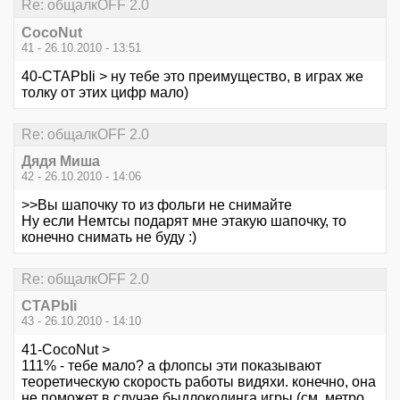
Re: общалкOFF 2.0
CocoNut
41 - 26.10.2010 - 13:51
40-CTAPbIi > ну тебе это преимущество, в играх же
толку от этих цифр мало)
Re: общалкOFF 2.0
Дядя Миша
42 - 26.10.2010 - 14:06
>>Вы шапочку то из фольги не снимайте
Ну если Немтсы подарят мне этакую шапочку, то
конечно снимать не буду :)
Re: общалкOFF 2.0
CTAPbIi
43 - 26.10.2010 - 14:10
41-CocoNut >
111% - тебе мало? а флопсы эти показывают
теоретическую скорость работы видяхи. конечно, она
не поможет в случае быдлокодинга игры (см. метро