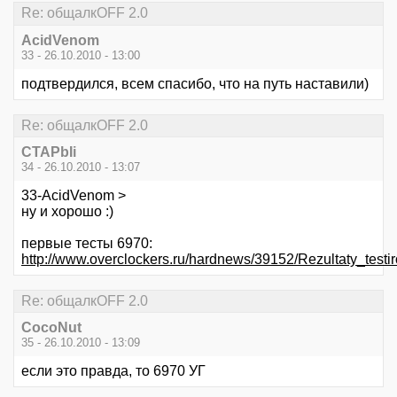
Re: общалкOFF 2.0
AcidVenom
33 - 26.10.2010 - 13:00
подтвердился, всем спасибо, что на путь наставили)
Re: общалкOFF 2.0
CTAPbIi
34 - 26.10.2010 - 13:07
33-AcidVenom >
ну и хорошо :)
первые тесты 6970:
http://www.overclockers.ru/hardnews/39152/Rezultaty_t
Re: общалкOFF 2.0
CocoNut
35 - 26.10.2010 - 13:09
если это правда, то 6970 УГ