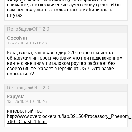
снимайте, а то космические лучи голову греют. Я бы
сам непроч узнать - сколько там этих Каринов, в
штуках.
Re: общалкOFF 2.0
CocoNut
12 - 26.10.2010 - 08:43
Кста, вчера, зашивая в дир-320 торрент-клиента,
обнаружил интересную фичу, что при подключенном
винте с внешним питаловом роутер работает без
своего бп, т.е. хавает энергию от USB. Это разве
нормально?
Re: общалкOFF 2.0
kapysta
13 - 26.10.2010 - 10:46
интересный тест
http://www.overclockers.ru/lab/39156/Processory_Phenom_I
760._Chast_1.html