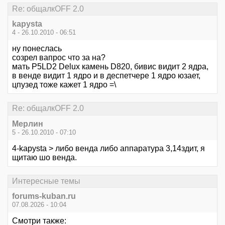
Re: общалкOFF 2.0
kapysta
4 - 26.10.2010 - 06:51
ну понеслась
созрел вапрос что за на?
мать P5LD2 Delux камень D820, бивис видит 2 ядра,
в венде видит 1 ядро и в деспетчере 1 ядро юзает,
цпузед тоже кажет 1 ядро =\
Re: общалкOFF 2.0
Мерлин
5 - 26.10.2010 - 07:10
4-kapysta > либо венда либо аппаратура 3,14здит, я
щитаю шо венда.
Интересные темы
forums-kuban.ru
07.08.2026 - 10:04
Смотри также: