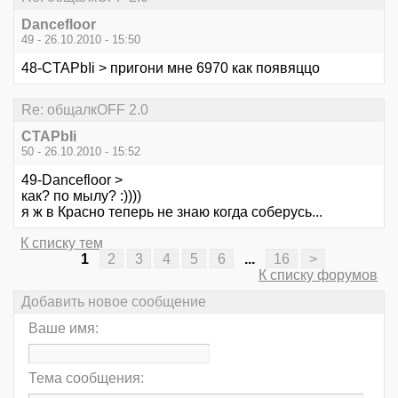
Dancefloor
49 - 26.10.2010 - 15:50
48-CTAPbIi > пригони мне 6970 как появяццо
Re: общалкOFF 2.0
CTAPbIi
50 - 26.10.2010 - 15:52
49-Dancefloor >
как? по мылу? :))))
я ж в Красно теперь не знаю когда соберусь...
К списку тем
1
2
3
4
5
6
...
16
>
К списку форумов
Добавить новое сообщение
Ваше имя:
Тема сообщения: