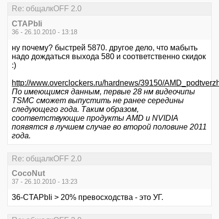
Re: общалкOFF 2.0
CTAPbIi
36 - 26.10.2010 - 13:18
ну почему? быстрей 5870. другое дело, что мабыть
надо дождаться выхода 580 и соответственно скидок
:)
http://www.overclockers.ru/hardnews/39150/AMD_podtve
По имеющимся данным, первые 28 нм видеочипы
TSMC сможет выпустить не ранее середины
следующего года. Таким образом,
соответствующие продукты AMD и NVIDIA
появятся в лучшем случае во второй половине 2011
года.
Re: общалкOFF 2.0
CocoNut
37 - 26.10.2010 - 13:23
36-CTAPbIi > 20% превосходства - это УГ.