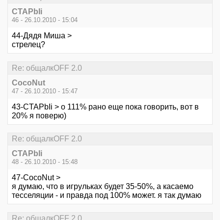
CTAPbIi
46 - 26.10.2010 - 15:04
44-Дядя Миша >
стрелец?
Re: общалкOFF 2.0
CocoNut
47 - 26.10.2010 - 15:47
43-CTAPbIi > о 111% рано еще пока говорить, вот в
20% я поверю)
Re: общалкOFF 2.0
CTAPbIi
48 - 26.10.2010 - 15:48
47-CocoNut >
я думаю, что в игрульках будет 35-50%, а касаемо
тесселяции - и правда под 100% может. я так думаю
Re: общалкOFF 2.0