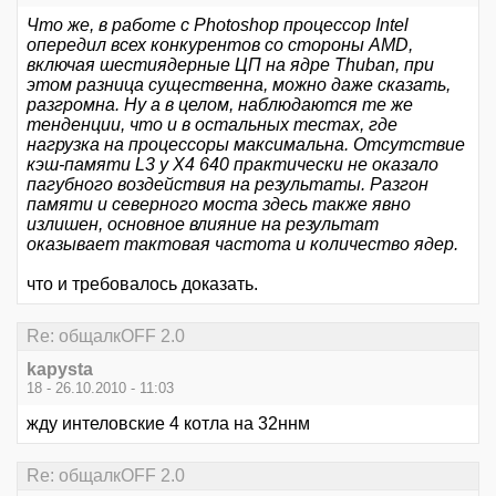
Что же, в работе с Photoshop процессор Intel
опередил всех конкурентов со стороны AMD,
включая шестиядерные ЦП на ядре Thuban, при
этом разница существенна, можно даже сказать,
разгромна. Ну а в целом, наблюдаются те же
тенденции, что и в остальных тестах, где
нагрузка на процессоры максимальна. Отсутствие
кэш-памяти L3 у X4 640 практически не оказало
пагубного воздействия на результаты. Разгон
памяти и северного моста здесь также явно
излишен, основное влияние на результат
оказывает тактовая частота и количество ядер.
что и требовалось доказать.
Re: общалкOFF 2.0
kapysta
18 - 26.10.2010 - 11:03
жду интеловские 4 котла на 32ннм
Re: общалкOFF 2.0