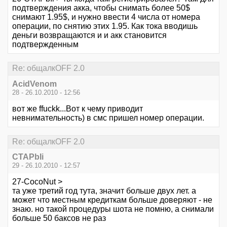
подтверждения акка, чтобы снимать более 50$
снимают 1.95$, и нужно ввести 4 числа от номера
операции, по снятию этих 1.95. Как тока вводишь
деньги возвращаются и и акк становится
подтвержденным
Re: общалкOFF 2.0
AcidVenom
28 - 26.10.2010 - 12:56
вот же ffuckk...Вот к чему приводит
невнимательность) в смс пришел номер операции.
Re: общалкOFF 2.0
CTAPbIi
29 - 26.10.2010 - 12:57
27-CocoNut >
та уже третий год тута, значит больше двух лет. а
может что местным кредиткам больше доверяют - не
знаю. но такой процедуры шота не помню, а снимали
больше 50 баксов не раз