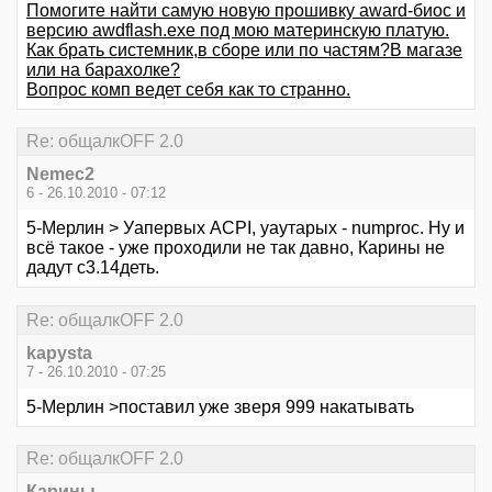
Помогите найти самую новую прошивку award-биос и
версию awdflash.exe под мою материнскую платую.
Как брать системник,в сборе или по частям?В магазе
или на барахолке?
Вопрос комп ведет себя как то странно.
Re: общалкOFF 2.0
Nemec2
6 - 26.10.2010 - 07:12
5-Мерлин > Уапервых ACPI, уаутарых - numproc. Ну и
всё такое - уже проходили не так давно, Карины не
дадут с3.14деть.
Re: общалкOFF 2.0
kapysta
7 - 26.10.2010 - 07:25
5-Мерлин >поставил уже зверя 999 накатывать
Re: общалкOFF 2.0
Карины