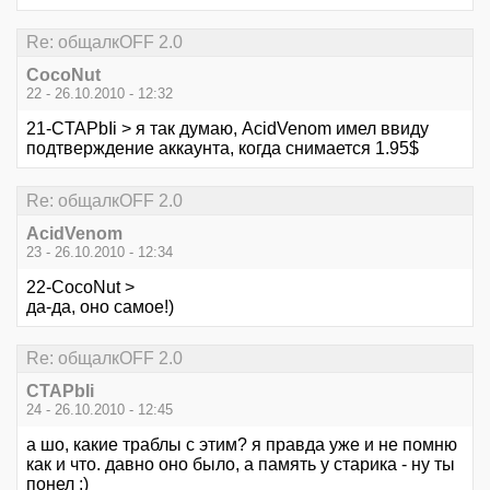
Re: общалкOFF 2.0
CocoNut
22 - 26.10.2010 - 12:32
21-CTAPbIi > я так думаю, AcidVenom имел ввиду
подтверждение аккаунта, когда снимается 1.95$
Re: общалкOFF 2.0
AcidVenom
23 - 26.10.2010 - 12:34
22-CocoNut >
да-да, оно самое!)
Re: общалкOFF 2.0
CTAPbIi
24 - 26.10.2010 - 12:45
а шо, какие траблы с этим? я правда уже и не помню
как и что. давно оно было, а память у старика - ну ты
понел ;)