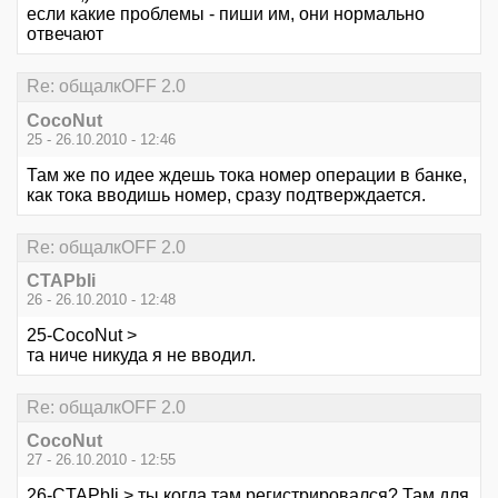
если какие проблемы - пиши им, они нормально
отвечают
Re: общалкOFF 2.0
CocoNut
25 - 26.10.2010 - 12:46
Там же по идее ждешь тока номер операции в банке,
как тока вводишь номер, сразу подтверждается.
Re: общалкOFF 2.0
CTAPbIi
26 - 26.10.2010 - 12:48
25-CocoNut >
та ниче никуда я не вводил.
Re: общалкOFF 2.0
CocoNut
27 - 26.10.2010 - 12:55
26-CTAPbIi > ты когда там регистрировался? Там для