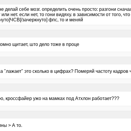
не делай себе мозг. определить очень просто: разгони снача
или нет. если нет, то гони видяху. в зависимости от того, ч
нуто]ЧСВ[/зачеркнуто] фпс, то и меняй
омно щитает, што дело тоже в проце
, а "лажает" это сколько в цифрах? Померяй частоту кадро
оо, кроссфайер ужо на мамках под Атхлон работает???
ны > А то.