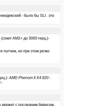
 нвидевский - было бы SLI. это
 (сокет АМ2+ до 3000 герц.)-
я патчем, но при этом резко
рц.)- AMD Phenom II X4 920
-
..
но держит с последним бивисом.