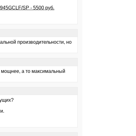
D945GCLF/SP - 5500 руб.
имальной производительности, но
щё мощнее, а то максимальный
дущих?
и.