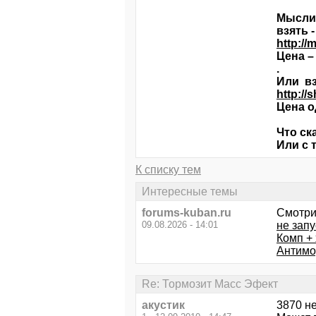
Мысли 
взять 
http:/
Цена –
.
Или в
http://
Цена о
Что ск
Или с 
К списку тем
Интересные темы
forums-kuban.ru
Смотри
09.08.2026 - 14:01
не зап
Комп + 
Антимо
Re: Тормозит Масс Эфект
акустик
3870 н