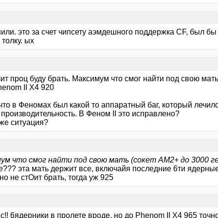
нили. это за счет чипсету аэмдешного поддержка CF, был бы
 толку. ых
чит проц буду брать. Максимум что смог найти под свою мать
enom II X4 920
что в Феномах был какой то аппаратный баг, который лечилс
 производительность. В Феном II это исправлено?
 же ситуация?
ум что смог найти под свою мать (сокет АМ2+ до 3000 ге
е??? эта мать держит все, включайя последние 6ти ядерные
но не стОит брать, тогда уж 925
пс!! 6ядерники в пролете вроде, но до Phenom II X4 965 точ