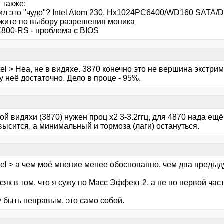
 также:
пил это "чудо"? Intel Atom 230, Hx1024PC6400/WD160 SATA/
жите по выбору разрешения моника
800-RS - проблема с BIOS
tel > Неа, не в видяхе. 3870 конечно это не вершина экстр
 неё достаточно. Дело в проце - 95%.
ой видяхи (3870) нужен проц х2 3-3.2ггц, для 4870 нада е
ысится, а минимальный и тормоза (лаги) остануться.
itel > а чем моё мнение менее обоснованно, чем два преды
сяк в том, что я сужу по Масс Эффект 2, а не по первой част
у быть неправым, это само собой.