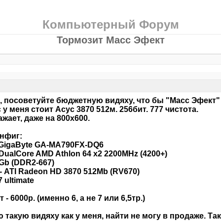
Компьютерный Форум
Тормозит Масс Эфект
, посоветуйте бюджетную видяху, что бы "Масс Эфект"
 у меня стоит Асус 3870 512м. 256бит. 777 чистота.
ажает, даже на 800х600.
нфиг:
 GigaByte GA-MA790FX-DQ6
 DualCore AMD Athlon 64 x2 2200MHz (4200+)
4Gb (DDR2-667)
- ATI Radeon HD 3870 512Mb (RV670)
 ultimate
- 6000р. (именно 6, а не 7 или 6,5тр.)
 такую видяху как у меня, найти не могу в продаже. Та