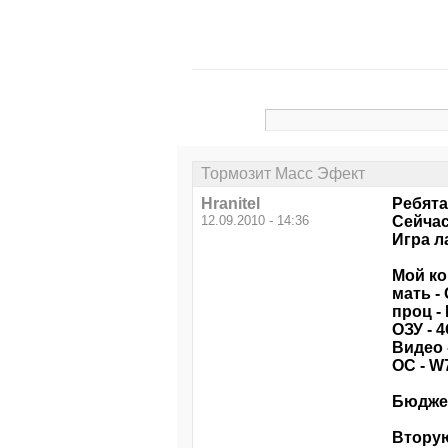
Тормозит Масс Эфект
Hranitel
Ребята
12.09.2010 - 14:36
Сейчас
Игра л
Мой ко
мать -
проц -
ОЗУ - 
Видео 
ОС - W7
Бюджет 
Вторую