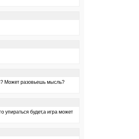
ть? Может разовьешь мысль?
о упираться будет,а игра может