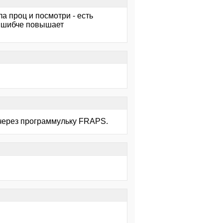
ла проц и посмотри - есть
то шибче повышает
в через программульку FRAPS.