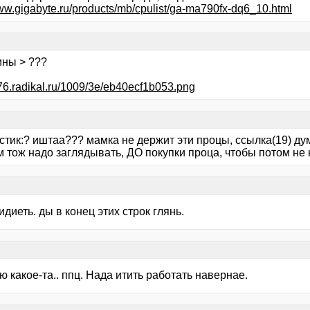
www.gigabyte.ru/products/mb/cpulist/ga-ma790fx-dq6_10.html
ины > ???
i076.radikal.ru/1009/3e/eb40ecf1b053.png
устик:? иштаа??? мамка не держит эти процы, ссылка(19) д
 тож надо заглядывать, ДО покупки проца, чтобы потом не к
идиеть. ды в конец этих строк глянь.
ю какое-та.. ппц. Нада итить работать навернае.