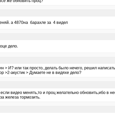
всё же обновить проц?
еняй. а 4870на барахле за 4 видел
оце дело.
ин > И? или так просто, делать было нечего, решил написа
ор >2-акустик > Думаете не в видяхе дело?
если видео менять,то и проц желательно обновить,ибо в нег
-за железа тормозить.