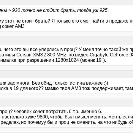
ины > 920 точно не стОит брать, тогда уж 925
у этот не стоит брать? Я только его смог найти в продаже 
д сокет АМ3
, чего это вы все уперлись в проц? У меня точно такой же п
ративы Corsair XMS2 800 MHz, но видео Gigabyte GeForce 9
ималке при разрешении 1280х1024 (моник 19'').
а ж вас многа. Без обид только, истина важнее :))
ылка в 19 для кого?? мамко твоя АМ3 тож поддерживает, там
 проц? человек хочет потратить 6 т.р. именно 6.
 настолько хуже 9800, чтобы был смысл менять. менть если 
пределах. но почемуу бы и проц не сменить, на что нибудь х4