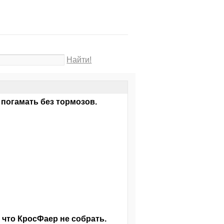
Найти!
 погамать без тормозов.
к что КросФаер не собрать.