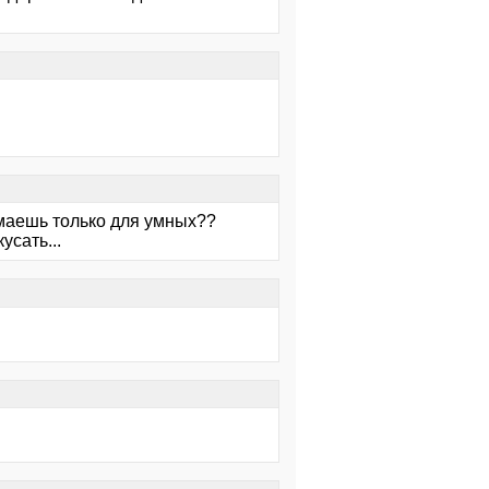
умаешь только для умных??
усать...