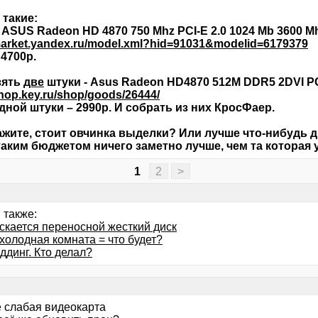
такие:
- ASUS Radeon HD 4870 750 Mhz PCI-E 2.0 1024 Mb 3600 M
/market.yandex.ru/model.xml?hid=91031&modelid=6179379
 4700р.
зять
две
штуки - Asus Radeon HD4870 512M DDR5 2DVI PC
shop.key.ru/shop/goods/26444/
дной штуки – 2990р. И собрать из них КросФаер.
ажите, стоит овчинка выделки? Или лучше что-нибудь д
таким бюджетом ничего заметно лучше, чем та которая у
1
2
>
 также:
ускается переносной жесткий диск
холодная комната = что будет?
ддинг. Кто делал?
е слабая видеокарта