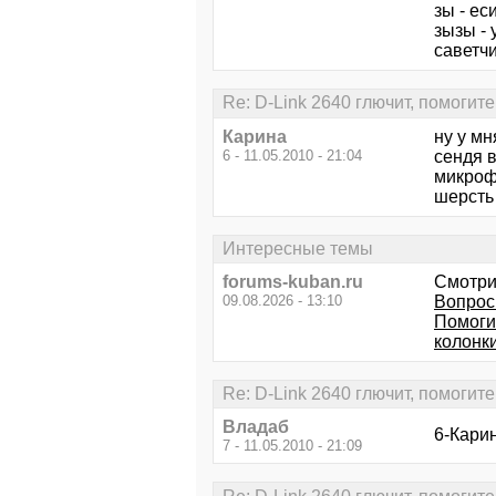
зы - ес
зызы - 
саветчи
Re: D-Link 2640 глючит, помогите
Карина
ну у мн
6 - 11.05.2010 - 21:04
сендя в
микрофа
шерсть 
Интересные темы
forums-kuban.ru
Смотри
09.08.2026 - 13:10
Вопрос
Помоги
колонки
Re: D-Link 2640 глючит, помогите
Владаб
6-Карин
7 - 11.05.2010 - 21:09