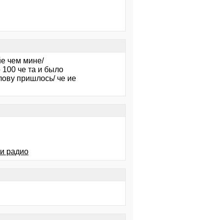
йе чем мине/
 100 че та и было
слову пришлось/ че ие
ки радио