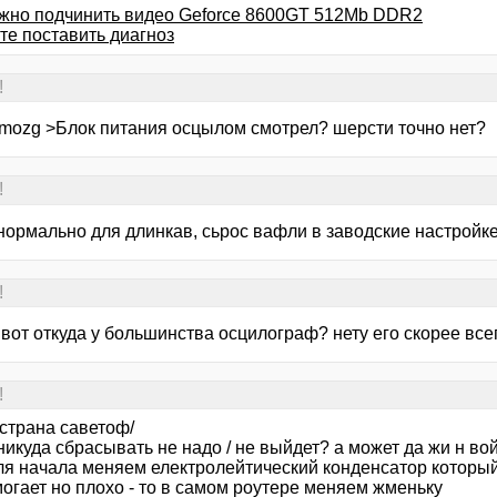
жно подчинить видео Geforce 8600GT 512Mb DDR2
те поставить диагноз
!
mozg >Блок питания осцылом смотрел? шерсти точно нет?
!
нормально для длинкав, сьрос вафли в заводские настройке
!
вот откуда у большинства осцилограф? нету его скорее всего
!
 страна саветоф/
икуда сбрасывать не надо / не выйдет? а может да жи н вой
ля начала меняем електролейтический конденсатор который
огает но плохо - то в самом роутере меняем жменьку