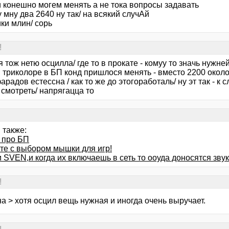
и конешно могем менять а не тока вопросы задавать
у мну два 2640 ну так/ на всякий случАй
ки млин/ сорь
!
я тож нетю осцилла/ где то в прокате - комуу то значь нужне
 триколоре в БП конд пришлося менять - вместо 2200 около
радов естессна / как то же до этогоработаль/ ну эт так - к 
смотреть/ напрягацца то
 также:
 про БП
те с выбором мышки для игр!
 SVEN,и когда их включаешь в сеть то ооуда доносятся зву
!
а > хотя осцил вещь нужная и иногда очень выручает.