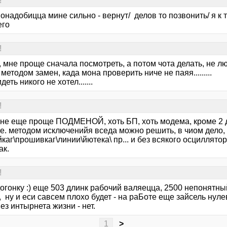
!
понадобицца мине сильно - вернут/ делов то позвонить/ я к 
его
!
 мне проще сначала посмотреть, а потом чота делать, не л
методом замен, када мона проверить ниче не паяя.........
деть никого не хотел.......
!
мне еще проще ПОДМЕНОЙ, хоть БП, хоть модема, кроме 2 
е. методом исключенийя вседа можно решить, в чиом дело, 
каг\прошивкаг\линии\йютека\ пр... и без всякого осциллятор
ак.
!
догонку :) еще 503 длинк рабочий валяецца, 2500 непонятны
, ну и еси савсем плохо будет - на раБоте еще зайсель нул
 Без интырнета жизни - нет.
1
>