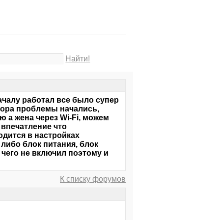
Найти!
ачалу работал все было супер
тора проблемы начались,
 а жена через Wi-Fi, можем
 впечатление что
одится в настройках
 либо блок питания, блок
 чего не включил поэтому и
К списку форумов