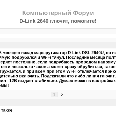
Компьютерный Форум
D-Link 2640 глючит, помогите!
8 месяцев назад маршрутизатор D-Link DSL 2640U, по н
ямую подрубался и Wi-Fi тянул. Последние месяца пол
теряет постоянно, если подрубаюсь проводом напрямую
 сети несколько часов а может сразу обрубиться, такое
гружается, и при всем при этом Wi-Fi отключается прих
ительно включать. Подсказали что либо линия глючит,
ил - 12В выдает стабильно. Думаю может в настройках
емы!
1
>
 также: