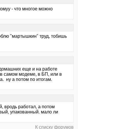
томуу - что многое можно
юблю "мартышкин" труд, тобишь
домашних еще и на работе
в самом модеме, в БП, или в
а. ну а потом по итогам.
й, вродь работал, а потом
евый, упакованный. мало ли
К списку форумов