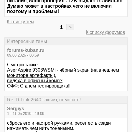
питания, блок проверил - 12В выдает стабильно.
Думаю может в настройках чего не включил
поэтому и проблемы!
К списку тем
1
>
К списку форумов
Интересные темы
forums-kuban.ru
09.08.2026 - 08:59
Смотри также:
Aser Aspire 9303WSMi - чёрный экран (на внешнем
мониторе артефакты).
видяха в офисный комп?
ОФФ: С днем тестировщика!!!
Re: D-Link 2640 глючит, помогите!
Sergiys
1 - 11.05.2010 - 19:09
сбрось его и настрой ручками, ресет есть сзади
нажимать чем нить тоненьким.