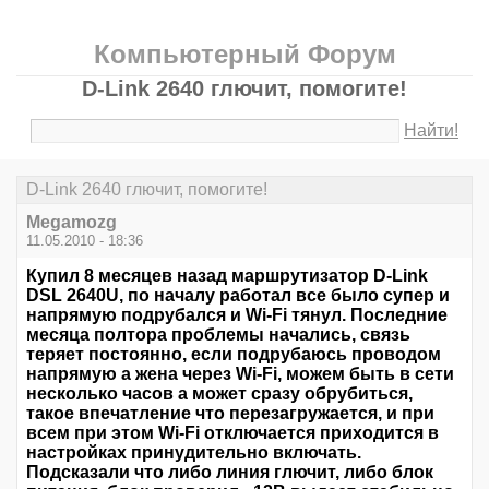
Компьютерный Форум
D-Link 2640 глючит, помогите!
Найти!
D-Link 2640 глючит, помогите!
Megamozg
11.05.2010 - 18:36
Купил 8 месяцев назад маршрутизатор D-Link
DSL 2640U, по началу работал все было супер и
напрямую подрубался и Wi-Fi тянул. Последние
месяца полтора проблемы начались, связь
теряет постоянно, если подрубаюсь проводом
напрямую а жена через Wi-Fi, можем быть в сети
несколько часов а может сразу обрубиться,
такое впечатление что перезагружается, и при
всем при этом Wi-Fi отключается приходится в
настройках принудительно включать.
Подсказали что либо линия глючит, либо блок