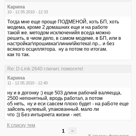
Карина
10 - 12.05.2010 - 12:33
Тогда мне еще проще ПОДМЕНОЙ, хоть БП, хоть
модема, кроме 2 домашних еще и на работе
такой же. методом исключенийя вседа можно
решить, в чиом дело, в самом модеме, в БП, или в
настройкаг\прошивкаг\линии\йютека\ пр... и без
всякого осциллятора. ну а потом по итогам.
как то так.
Re: D-Link 2640 глючит, помогите!
Карина
11 - 12.05.2010 - 12:40
ну и в догонку :) еще 503 длинк рабочий валяецца,
2500 непонятный, вродь работал, а потом
о5 неть, ну и еси савсем плохо будет - на раБоте еще
зайсель нулевый, упакованный. мало ли
что :)) Без интырнета жизни - нет.
К списку тем
1
>