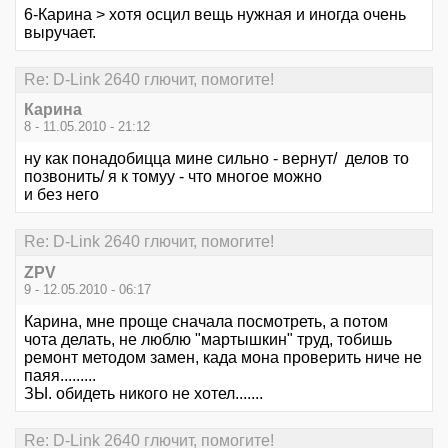
6-Карина > хотя осцил вещь нужная и иногда очень
выручает.
Re: D-Link 2640 глючит, помогите!
Карина
8 - 11.05.2010 - 21:12
ну как понадобицца мине сильно - вернут/ делов то
позвонить/ я к томуу - что многое можно
и без него
Re: D-Link 2640 глючит, помогите!
ZPV
9 - 12.05.2010 - 06:17
Карина, мне проще сначала посмотреть, а потом
чота делать, не люблю "мартышкин" труд, тобишь
ремонт методом замен, када мона проверить ниче не
паяя.........
ЗЫ. обидеть никого не хотел.......
Re: D-Link 2640 глючит, помогите!