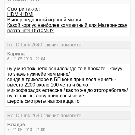
Смотри также:
HDMI-HDMI
Выбор недорогой игровой мыши...
Какой корпус наиболее компактный для Материнская
плата Intel D510MO?
Re: D-Link 2640 глючит, помогите!
Карина
6 - 11.05.2010 - 21:04
ну у мня тож нетю осцилла/ где то в прокате - комуу
то значь нужнейе чем мине/
сендя в триколоре в БП конд пришлося менять -
вместо 2200 около 100 че та и было
микрофарадов естессна / как то же до этогоработаль/
ну эт так - к слову пришлось/ че ие
шерсть смотреть/ напрягацца то
Re: D-Link 2640 глючит, помогите!
Владаб
7 - 11.05.2010 - 21:09