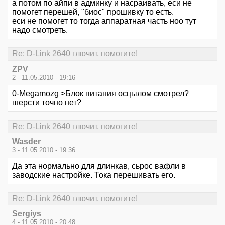
а потом по айпи в админку и насраивать, еси не
помогет перешей, "биос" прошивку то есть.
еси не помогет то тогда аппаратная часть ноо тут
надо смотреть.
Re: D-Link 2640 глючит, помогите!
ZPV
2 - 11.05.2010 - 19:16
0-Megamozg >Блок питания осцылом смотрел?
шерсти точно нет?
Re: D-Link 2640 глючит, помогите!
Wasder
3 - 11.05.2010 - 19:36
Да эта нормально для длинкав, сьрос вафли в
заводские настройке. Тока перешивать его.
Re: D-Link 2640 глючит, помогите!
Sergiys
4 - 11.05.2010 - 20:48