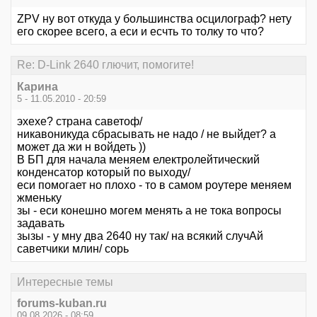
ZPV ну вот откуда у большинства осцилограф? нету
его скорее всего, а еси и есчть то толку то что?
Re: D-Link 2640 глючит, помогите!
Карина
5 - 11.05.2010 - 20:59
эхехе? страна саветоф/
никавоникуда сбрасывать не надо / не выйдет? а
может да жи н войдеть ))
В БП для начала меняем електролейтический
конденсатор который по выходу/
еси помогает но плохо - то в самом роутере меняем
жменьку
зы - еси конешно могем менять а не тока вопросы
задавать
зызы - у мну два 2640 ну так/ на всякий случАй
саветчики млин/ сорь
Интересные темы
forums-kuban.ru
09.08.2026 - 08:59