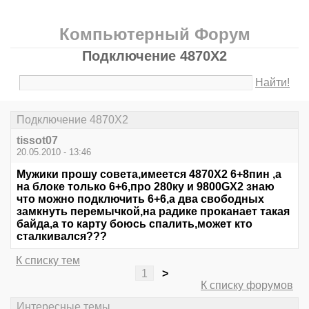
Компьютерный Форум
Подключение 4870Х2
Найти!
Подключение 4870Х2
tissot07
20.05.2010 - 13:46
Мужики прошу совета,имеется 4870Х2 6+8пин ,а
на блоке только 6+6,про 280ку и 9800GX2 знаю
что можно подключить 6+6,а два свободных
замкнуть перемычкой,на радике проканает такая
байда,а то карту боюсь спалить,может кто
сталкивался???
К списку тем
1
>
К списку форумов
Интересные темы