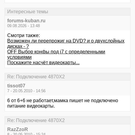
Интересные темы
forums-kuban.ru
09.08.2026 - 13:48
Смотри также:
Возможен ли перепрожиг на DVD? и о двухслойных
дисках - ?
OFF Выбор конфы под i7 с определенными
условиями
Поскажите насчёт видеокарты...
Re: Подключение 4870Х2
tissot07
7 - 20.05.2010 - 14:56
6 от 6+6 не работает,мамка пишет не подключено
питание видеокарты.
Re: Подключение 4870Х2
RazZzoR
8 - 20.05.2010 - 15:24