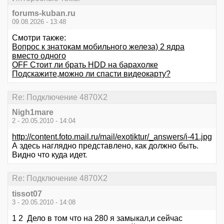
forums-kuban.ru
09.08.2026 - 13:48
Смотри также:
Вопрос к знатокам мобильного железа) 2 ядра
вместо одного
OFF Стоит ли брать HDD на барахолке
Подскажите,можно ли спасти видеокарту?
Re: Подключение 4870Х2
Nigh1mare
2 - 20.05.2010 - 14:04
http://content.foto.mail.ru/mail/exotiktur/_answers/i-41.jpg
А здесь наглядно представлено, как должно быть.
Видно что куда идет.
Re: Подключение 4870Х2
tissot07
3 - 20.05.2010 - 14:08
1 2 Дело в том что на 280 я замыкал,и сейчас