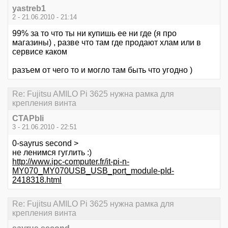
yastreb1
2 - 21.06.2010 - 21:14
99% за то что ты ни купишь ее ни где (я про
магазины) , разве что там где продают хлам или в
сервисе каком
разъем от чего то и могло там быть что угодно )
Re: Fujitsu AMILO Pi 3625 нужна рамка для
крепления винта
CTAPbIi
3 - 21.06.2010 - 22:51
0-sayrus second >
не ленимся гуглить :)
http://www.ipc-computer.fr/it-pi-n-
MY070_MY070USB_USB_port_module-pId-
2418318.html
Re: Fujitsu AMILO Pi 3625 нужна рамка для
крепления винта