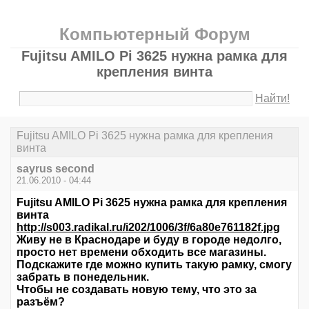
Компьютерный Форум
Fujitsu AMILO Pi 3625 нужна рамка для
крепления винта
Найти!
Fujitsu AMILO Pi 3625 нужна рамка для крепления
винта
sayrus second
21.06.2010 - 04:44
Fujitsu AMILO Pi 3625 нужна рамка для крепления
винта
http://s003.radikal.ru/i202/1006/3f/6a80e761182f.jpg
Живу не в Краснодаре и буду в городе недолго,
просто нет времени обходить все магазины.
Подскажите где можно купить такую рамку, смогу
забрать в понедельник.
Чтобы не создавать новую тему, что это за
разъём?