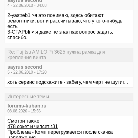
sayrus second
4 - 22.06.2010 - 04:08
2-yastreb1 >я это понимаю, здесь обитают
ремонтники, вот и рассчитываю, что у кого-нибудь
есть.
3-CTAPbIi > я даже не знал как вопрос задать,
спасибо.
Re: Fujitsu AMILO Pi 3625 нужна рамка для
крепления винта
sayrus second
5 - 22.06.2010 - 17:20
хоть сервис подскажите - забегу, чем черт не шутит...
Интересные темы
forums-kuban.ru
08.08.2026 - 15:56
Смотри также:
478 сокет и чипсет г31
Проблема - Комп перегружается после скачка
напряжения