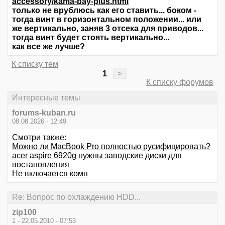
accessory/kama-bay-plus.html
только не врублюсь как его ставить... боком -
тогда винт в горизонтальном положении... или
же вертикально, заняв 3 отсека для приводов...
тогда винт будет стоять вертикально...
как все же лучше?
К списку тем
1
>
К списку форумов
Интересные темы
forums-kuban.ru
08.08.2026 - 12:49
Смотри также:
Можно ли MacBook Pro полностью русифицировать?
acer aspire 6920g нужны заводские диски для
востановления
Не включается комп
Re: Вопрос по охлаждению HDD...
zip100
1 - 22.05.2010 - 07:53