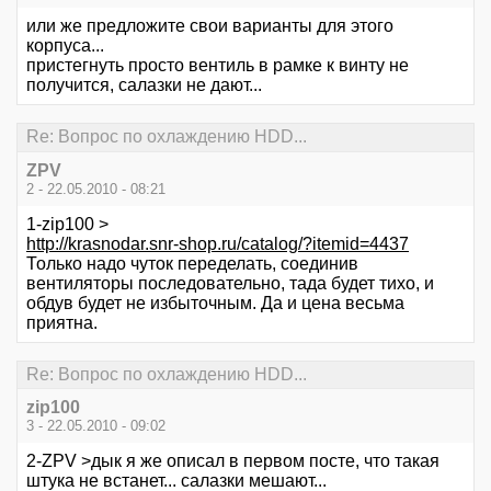
или же предложите свои варианты для этого
корпуса...
пристегнуть просто вентиль в рамке к винту не
получится, салазки не дают...
Re: Вопрос по охлаждению HDD...
ZPV
2 - 22.05.2010 - 08:21
1-zip100 >
http://krasnodar.snr-shop.ru/catalog/?itemid=4437
Только надо чуток переделать, соединив
вентиляторы последовательно, тада будет тихо, и
обдув будет не избыточным. Да и цена весьма
приятна.
Re: Вопрос по охлаждению HDD...
zip100
3 - 22.05.2010 - 09:02
2-ZPV >дык я же описал в первом посте, что такая
штука не встанет... салазки мешают...