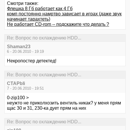
Смотри также:
Флешка 8 Гб работает как 4 Гб
комп постоянно намртво зависает в играх (даже звук
начинает тарахтеть)
Не работает CD-rom -- подскажите что делать ?
Re: Вопрос по охлаждению HDD...
Shaman23
6 - 20.06.2010 - 19:19
Некропостер детектед!
Re: Вопрос по охлаждению HDD...
CTAPbIi
7 - 20.06.2010 - 19:51
0-zip100 >
неужто не приколхозить вентиль никак? у меня прям
щас 30 и 31, 230-ка дует прям на них
Re: Вопрос по охлаждению HDD...