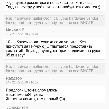
>>девушке романтики и новых встреч хотелось
Тогда к вечеру у неё опять шта-нибудь изломается ;)
Re: "hardware malfunction, call your hardware vendor
for support---что делать с ноутом, при осе ВИСТЕ
Михаил В
13 - 21.05.2010 - 09:41
10 - я боюсь когда техника сама чинится без
присутствия IT-гуру о_О *пытается представить
симпатиШШную девушку, которая поднимет на руки
95 кг весу*
Re: "hardware malfunction, call your hardware vendor
for support---что делать с ноутом, при осе ВИСТЕ
RazZzoR
14 - 22.05.2010 - 10:17
Предлог - што-та сломалось
местоимениЯ - дома
Женская логика, том первый :))))
К списку тем