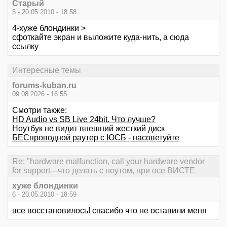
Старый
5 - 20.05.2010 - 18:58
4-хуже блондинки >
сфоткайте экран и выложите куда-нить, а сюда
ссылку
Интересные темы
forums-kuban.ru
09.08.2026 - 16:55
Смотри также:
HD Audio vs SB Live 24bit. Что лучше?
Ноутбук не видит внешний жесткий диск
БЕСпроводной раутер с ЮСБ - насоветуйте
Re: "hardware malfunction, call your hardware vendor
for support---что делать с ноутом, при осе ВИСТЕ
хуже блондинки
6 - 20.05.2010 - 18:59
все восстановилось! спасибо что не оставили меня