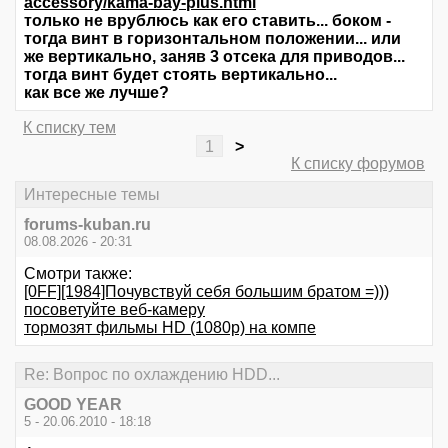
accessory/kama-bay-plus.html
только не врублюсь как его ставить... боком -
тогда винт в горизонтальном положении... или
же вертикально, заняв 3 отсека для приводов...
тогда винт будет стоять вертикально...
как все же лучше?
К списку тем
1
>
К списку форумов
Интересные темы
forums-kuban.ru
08.08.2026 - 20:31
Смотри также:
[0FF][1984]Почувствуй себя большим братом =)))
посоветуйте веб-камеру
тормозят фильмы HD (1080р) на компе
Re: Вопрос по охлаждению HDD...
GOOD YEAR
5 - 20.06.2010 - 18:18