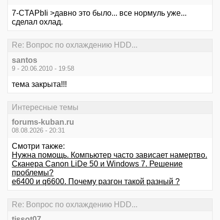
7-CTAPbIi >давно это было... все нормуль уже...
сделал охлад.
Re: Вопрос по охлаждению HDD...
santos
9 - 20.06.2010 - 19:58
тема закрыта!!!
Интересные темы
forums-kuban.ru
08.08.2026 - 20:31
Смотри также:
Нужна помощь. Компьютер часто зависает намертво.
Сканера Canon LiDe 50 и Windows 7. Решение
проблемы?
е6400 и q6600. Почему разгон такой разный ?
Re: Вопрос по охлаждению HDD...
tissot07