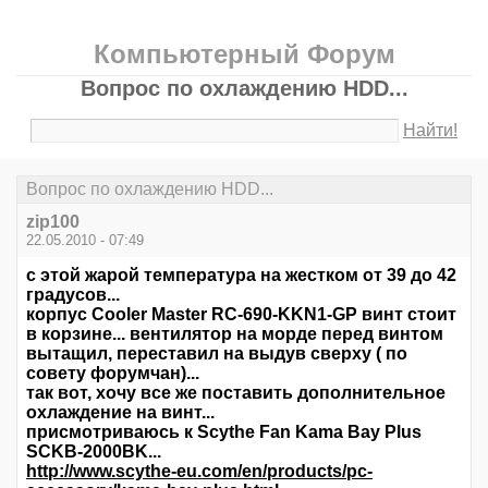
Компьютерный Форум
Вопрос по охлаждению HDD...
Найти!
Вопрос по охлаждению HDD...
zip100
22.05.2010 - 07:49
с этой жарой температура на жестком от 39 до 42
градусов...
корпус Cooler Master RC-690-KKN1-GP винт стоит
в корзине... вентилятор на морде перед винтом
вытащил, переставил на выдув сверху ( по
совету форумчан)...
так вот, хочу все же поставить дополнительное
охлаждение на винт...
присмотриваюсь к Scythe Fan Kama Bay Plus
SCKB-2000BK...
http://www.scythe-eu.com/en/products/pc-