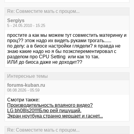
Re: Совместите мать с процом...
Sergiys
5 - 24.05.2010 - 15:25
простите а как мы можем тут совместить материнку и
проц?? этож надо их видеть руками трогать......
по делу: а в биосе настройки глядели? я правда не
знаю какие надо но я бы поэксперементировал с
разделом про CPU Setting или как то так.
ИЛИ до биоса даже не доходит??
Интересные темы
forums-kuban.ru
08.08.2026 - 05:59
Смотри также:
Производительность впаяного видео?
LG bh08ls20!!!!Блю рей пишущий.
Экран ноутбука странно мерцает и гаснет...
Re: Совместите мать с процом...