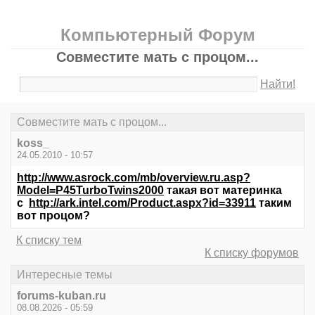
Компьютерный Форум
Совместите мать с процом...
Найти!
Совместите мать с процом...
koss_
24.05.2010 - 10:57
http://www.asrock.com/mb/overview.ru.asp?
Model=P45TurboTwins2000
такая вот материнка
с
http://ark.intel.com/Product.aspx?id=33911
таким
вот процом?
К списку тем
К списку форумов
Интересные темы
forums-kuban.ru
08.08.2026 - 05:59