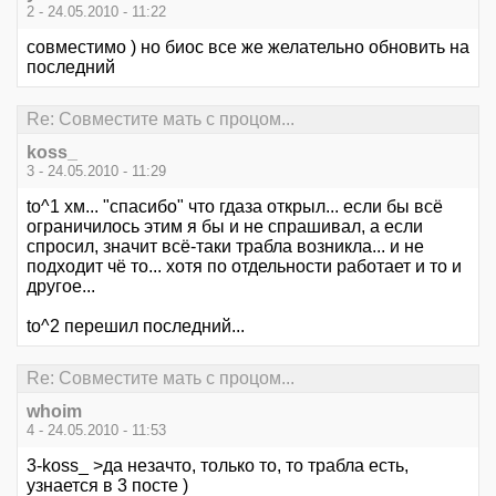
2 - 24.05.2010 - 11:22
совместимо ) но биос все же желательно обновить на
последний
Re: Совместите мать с процом...
koss_
3 - 24.05.2010 - 11:29
to^1 хм... "спасибо" что гдаза открыл... если бы всё
ограничилось этим я бы и не спрашивал, а если
спросил, значит всё-таки трабла возникла... и не
подходит чё то... хотя по отдельности работает и то и
другое...
to^2 перешил последний...
Re: Совместите мать с процом...
whoim
4 - 24.05.2010 - 11:53
3-koss_ >да незачто, только то, то трабла есть,
узнается в 3 посте )