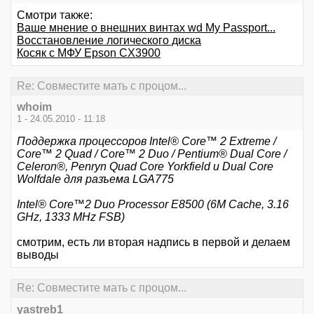
Смотри также:
Ваше мнение о внешних винтах wd My Passport...
Восстановление логического диска
Косяк с МФУ Epson CX3900
Re: Совместите мать с процом...
whoim
1 - 24.05.2010 - 11:18
Поддержка процессоров Intel® Core™ 2 Extreme /
Core™ 2 Quad / Core™ 2 Duo / Pentium® Dual Core /
Celeron®, Penryn Quad Core Yorkfield и Dual Core
Wolfdale для разъема LGA775
Intel® Core™2 Duo Processor E8500 (6M Cache, 3.16
GHz, 1333 MHz FSB)
смотрим, есть ли вторая надпись в первой и делаем
выводы
Re: Совместите мать с процом...
yastreb1