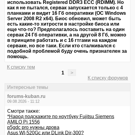
использовать Registered DDR3 ECC (RDIMM). Но
как я не пытался, сервак запускается только с 4
планками и видит 16 Гб оперативки (ОС Windows
Server 2008 R2 x64). Биос обновил, может быть
есть какие-то хитрости в настройке биоса или
еще что-то? Предполагалось поставить на один
сервак 24 Гб оперативки, а на другой 8 Гб, можно
в принципе работать и с 16 гтгами на каждом
серваке, но все таки. Если кто сталкивался с
подобной проблемой буду очень признателен за
помощь.
К списку тем
1
>
К списку форумов
Интересные темы
forums-kuban.ru
09.08.2026 - 11:12
Смотри также:
*Народ подскажите по ноутбуку Fujitsu Siemens
AMILO Pi 1556
p5gdc pro нужны дрова
Asus Wl-520Gc или DLink Dir-300?