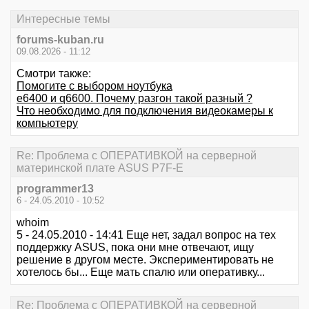
Интересные темы
forums-kuban.ru
09.08.2026 - 11:12
Смотри также:
Помогите с выбором ноутбука
е6400 и q6600. Почему разгон такой разный ?
Что необходимо для подключения видеокамеры к
компьютеру
Re: Проблема с ОПЕРАТИВКОЙ на серверной
материнской плате ASUS P7F-E
programmer13
6 - 24.05.2010 - 10:52
whoim
5 - 24.05.2010 - 14:41 Еще нет, задал вопрос на тех
поддержку ASUS, пока они мне отвечают, ищу
решение в другом месте. Экспериментировать не
хотелось бы... Еще мать спалю или оперативку...
Re: Проблема с ОПЕРАТИВКОЙ на серверной