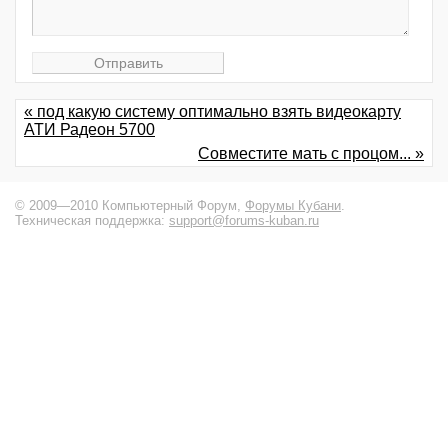
« под какую систему оптимально взять видеокарту
АТИ Радеон 5700
Совместите мать с процом... »
© 2009—2010 Компьютерный Форум,
Форумы Кубани
.
Техническая поддержка:
support@forums-kuban.ru