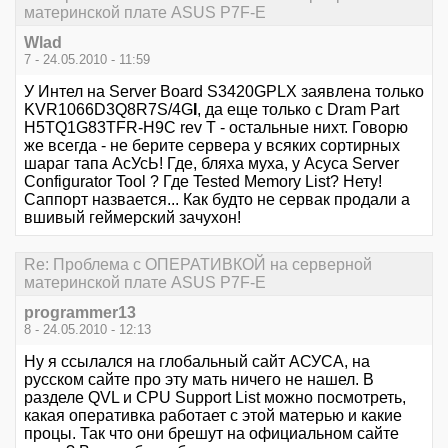
материнской плате ASUS P7F-E
Wlad
7 - 24.05.2010 - 11:59
У Интел на Server Board S3420GPLX заявлена только
KVR1066D3Q8R7S/4G
I
, да еще только с Dram Part
H5TQ1G83TFR-H9C rev T - остальные нихт. Говорю
же всегда - не берите сервера у всяких сортирных
шараг тапа АсУсЬ! Где, бляха муха, у Асуса Server
Configurator Tool ? Где Tested Memory List? Нету!
Саппорт назвается... Как будто не сервак продали а
вшивый геймерский зачухон!
Re: Проблема с ОПЕРАТИВКОЙ на серверной
материнской плате ASUS P7F-E
programmer13
8 - 24.05.2010 - 12:13
Ну я ссылался на глобальный сайт АСУСА, на
русском сайте про эту мать ничего не нашел. В
разделе QVL и CPU Support List можно посмотреть,
какая оперативка работает с этой матерью и какие
процы. Так что они брешут на официальном сайте