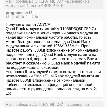
Re: Проблема с ОПЕРАТИВКОЙ на серверной
материнской плате ASUS P7F-E
programmer13
15 - 24.05.2010 - 17:30
Получил ответ от АСУСА:
Quad Rank модули памяти(KVR1066D3Q8R7S/4G)
поддерживаются в конфигурации одного модуля на
канал при номинальной частоте работы, то есть
может быть установлено только два Quad Rank
модуля памяти с частотой 1066/1333MHz. При
частоте работы 800MHz(понижение от номинальной)
поддерживается два Quad Rank модуля памяти на
канал - всего 4, вероятно именно эта схема у Вас и
работает. К сожалению 6 Quad Rank модулей памяти
не поддерживается системой.
Установка 6-ти модулей памяти возможна только при
использовании Single/Dual Rank модулей памяти на
частоте 800MHz(понижение от номинальной).
Таблица возможных конфигураций оперативной
памяти есть в руководстве пользователя, на стр. 2-
15:
Re: Проблема с ОПЕРАТИВКОЙ на серверной