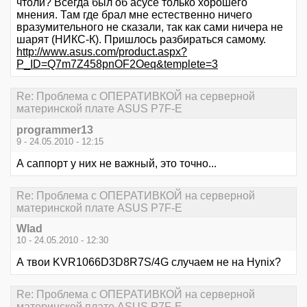
чтоли? Всегда был об асусе только хорошего
мнения. Там где брал мне естественно ничего
вразумительного не сказали, так как сами ничера не
шарят (НИКС-К). Пришлось разбираться самому.
http://www.asus.com/product.aspx?
P_ID=Q7m7Z458pnOF2Oeq&templete=3
Re: Проблема с ОПЕРАТИВКОЙ на серверной
материнской плате ASUS P7F-E
programmer13
9 - 24.05.2010 - 12:15
А саппорт у них не важный, это точно...
Re: Проблема с ОПЕРАТИВКОЙ на серверной
материнской плате ASUS P7F-E
Wlad
10 - 24.05.2010 - 12:30
А твои KVR1066D3D8R7S/4G случаем не на Hynix?
Re: Проблема с ОПЕРАТИВКОЙ на серверной
материнской плате ASUS P7F-E