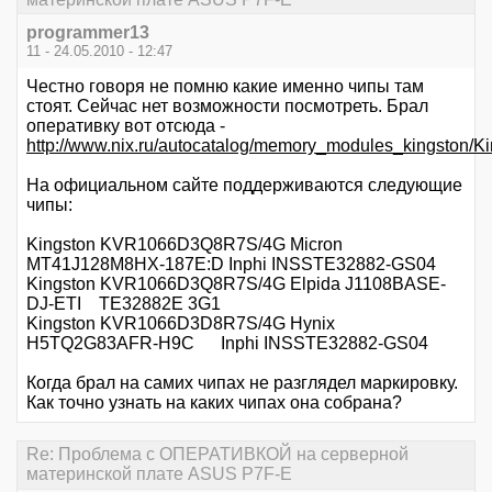
programmer13
11 - 24.05.2010 - 12:47
Честно говоря не помню какие именно чипы там
стоят. Сейчас нет возможности посмотреть. Брал
оперативку вот отсюда -
http://www.nix.ru/autocatalog/memory_modules_kingst
На официальном сайте поддерживаются следующие
чипы:
Kingston KVR1066D3Q8R7S/4G Micron
MT41J128M8HX-187E:D Inphi INSSTE32882-GS04
Kingston KVR1066D3Q8R7S/4G Elpida J1108BASE-
DJ-ETI TE32882E 3G1
Kingston KVR1066D3D8R7S/4G Hynix
H5TQ2G83AFR-H9C Inphi INSSTE32882-GS04
Когда брал на самих чипах не разглядел маркировку.
Как точно узнать на каких чипах она собрана?
Re: Проблема с ОПЕРАТИВКОЙ на серверной
материнской плате ASUS P7F-E