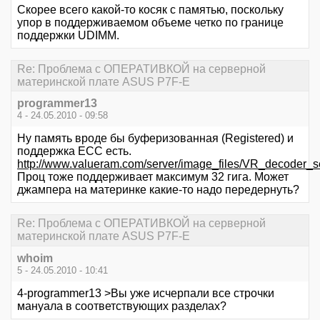
Скорее всего какой-то косяк с памятью, поскольку
упор в поддерживаемом объеме четко по границе
поддержки UDIMM.
Re: Проблема с ОПЕРАТИВКОЙ на серверной
материнской плате ASUS P7F-E
programmer13
4 - 24.05.2010 - 09:58
Ну память вроде бы буферизованная (Registered) и
поддержка ECC есть.
http://www.valueram.com/server/image_files/VR_decoder_s
Проц тоже поддерживает максимум 32 гига. Может
джампера на материнке какие-то надо передернуть?
Re: Проблема с ОПЕРАТИВКОЙ на серверной
материнской плате ASUS P7F-E
whoim
5 - 24.05.2010 - 10:41
4-programmer13 >Вы уже исчерпали все строчки
мануала в соответствующих разделах?