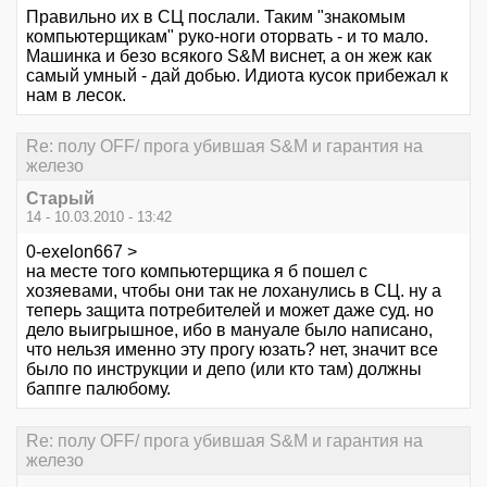
Правильно их в СЦ послали. Таким "знакомым
компьютерщикам" руко-ноги оторвать - и то мало.
Машинка и безо всякого S&M виснет, а он жеж как
самый умный - дай добью. Идиота кусок прибежал к
нам в лесок.
Re: полу OFF/ прога убившая S&M и гарантия на
железо
Старый
14 - 10.03.2010 - 13:42
0-exelon667 >
на месте того компьютерщика я б пошел с
хозяевами, чтобы они так не лоханулись в СЦ. ну а
теперь защита потребителей и может даже суд. но
дело выигрышное, ибо в мануале было написано,
что нельзя именно эту прогу юзать? нет, значит все
было по инструкции и депо (или кто там) должны
баппге палюбому.
Re: полу OFF/ прога убившая S&M и гарантия на
железо