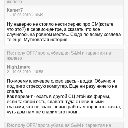
железо
Капит7
1 - 10.03.2010 - 10:49
Ну наверно не стоило нести херню про СМ(кстате
что это?) в сервис-центре, а сказать что все
случилось на ровном месте... Сюда по всему хозяева
те еще. Мутноватая история.
Re: полу OFF/ прога убившая S&M и гарантия на
железо
Nigh1mare
2 - 10.03.2010 - 10:58
По-моему ключевое слово здесь - водка. Обычно я
под пиго стрессую компутер. Еще ни разу ничего не
спалил.
Как вариант - ехать в другой СЦ этой же фирмы,
если таковой есть, сдавать туда с невинными
глазами, что не знаю, ночью работал торренты качал,
чуть дом нам не спалил этот комп.
Re: полу OFF/ прога убившая S&M и гарантия на