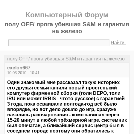
Компьютерный Форум
полу OFF/ прога убившая S&M и гарантия
на железо
Найти!
полу OFF/ прога убившая S&M и гарантия на железо
exelon667
10.03.2010 - 10:41
Один знакомый мне рассказал такую историю:
его друзья семьи купили новый простенький
компутер фирменной сборки (толи DEPO, толи
IRU или может IRBIS - чтото русское) с гарантией
3 года, пока осваивали полгода-год всё было
впорядке, но вот дело дошло до игр, сразуже
начались разочарования - комп зависал через
15-20 минут в любой трёхмерной игре, системник
был опечатан, а ближайший сервис центр был в
соседнем городе поэтому они обратились к