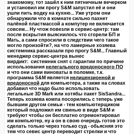
знакомому, тот зашёл к ним пятничным вечерком
и установил им прогу S&M запустил её и они
ушли пить водку на кухню... Уже утром они
обнаружили что в комнате сильно пахнет
палёной пластмассой а компутер не включается
совсем... Ну чтож повезли в сервис-центр: там
после вскрытия выяснилось что сгорели БП и
Мать, а сами спросили в следствии чего такое
могло произойти?, на что ламерные хозяева
системника рассказали про прогу S&M... Главный
менеджер сервис-центра вынес
вирдикт: системник снят с гарантии по причине
использования
нелегального вредоносного ПО
и что они сами виноваты в поломке, т.к.
программа S&M является
нелицензионной и
вредоносной
для компьютера, а также на словах
добавил что надо было использовать
легальные 3D Mark или хотябы пакет SisSandra...
Теперь хозяева компа посорились с теперь уже
бывшим другом семьи - тем компьютерщиком
который подложил им свинью в виде S&M и
требуют чтобы он бесплатно отремонтировал
им компьютер, ну а он в свою очередь готов это
сделать только через только суд - обьясняя это
тем что севис центр переводит стрелки и что