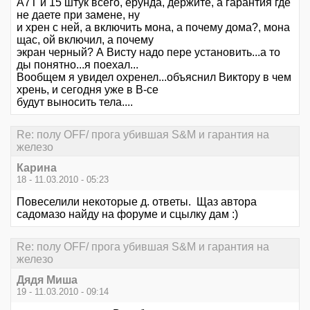
А7Т и 15 штук всего, ерунда, держите, а гарантия где
не даете при замене, ну
и хрен с ней, а включить мона, а почему дома?, мона
щас, ой включил, а почему
экран черный? А Висту надо пере установить...а то
ды понятно...я поехал...
Вообщем я увидел охренел...объяснил Виктору в чем
хрень, и сегодня уже в В-се
будут выносить тела....
Re: полу OFF/ прога убившая S&M и гарантия на
железо
Карина
18 - 11.03.2010 - 05:23
Повеселили некоторые д. ответы. Щаз автора
садомазо найду на форуме и сцылку дам :)
Re: полу OFF/ прога убившая S&M и гарантия на
железо
Дядя Миша
19 - 11.03.2010 - 09:14