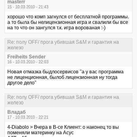
masterr
15 - 10.03.2010 - 21:43
хорошо что комп загнулся от бесплатной программы.
а то была бы нелицензионная игра и свалили бы все
на то что он зангулся т.к. игра ворованая :-)
Re: полу OFF/ прога убившая S&M и гарантия на
железо
Freiheits Sender
16 - 10.03.2010 - 22:03
Новая отмазка быдлосервисов "а у вас программа
не лиценционная, былоб лицензионная ну тогда
другое дело"
Re: полу OFF/ прога убившая S&M и гарантия на
железо
Владаб
17 - 10.03.2010 - 22:21
4-Diabolo > Вчера в В-се Клиент: о наконец то вы
поменяли материнку на Асус