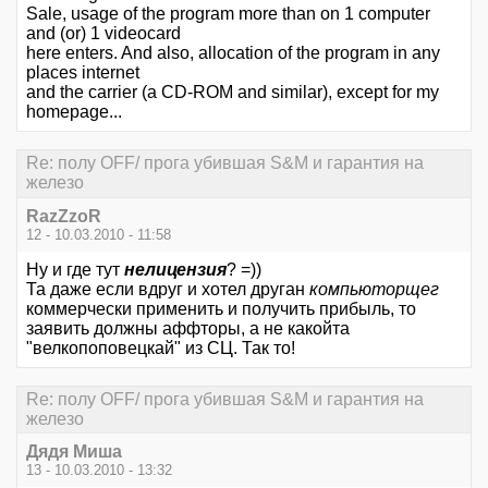
Sale, usage of the program more than on 1 computer
and (or) 1 videocard
here enters. And also, allocation of the program in any
places internet
and the carrier (a CD-ROM and similar), except for my
homepage...
Re: полу OFF/ прога убившая S&M и гарантия на
железо
RazZzoR
12 - 10.03.2010 - 11:58
Ну и где тут
нелицензия
? =))
Та даже если вдруг и хотел друган
компьюторщег
коммерчески применить и получить прибыль, то
заявить должны аффторы, а не какойта
"велкопоповецкай" из СЦ. Так то!
Re: полу OFF/ прога убившая S&M и гарантия на
железо
Дядя Миша
13 - 10.03.2010 - 13:32