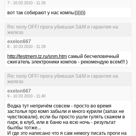
7 - 10.03.2010 - 11:26
вот так собирают у нас компы)))))))
Re: полу OFF/ прога убившая S&M и гарантия на
железо
exelon667
8 - 10.03.2010 - 11:29
http://testmem.tz.ru/snm.htm
самый бесчеловечный
сжигатель электроники компов - рекомендую всем!!! )
Re: полу OFF/ прога убившая S&M и гарантия на
железо
exelon667
9 - 10.03.2010 - 11:40
Водка тут непричём совсем - просто во время
застолья про комп забыли и много курили (запах не
чувствовали), если бы просто ушли гулять скажем в
парк, в клуб, или в баню на всю ночь - результат
былбы тотже...
И где это написано что я сам немогу писать проги на