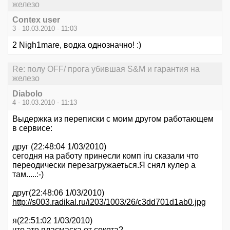
железо
Contex user
3 - 10.03.2010 - 11:03
2 Nigh1mare, водка однозначно! :)
Re: полу OFF/ прога убившая S&M и гарантия на
железо
Diabolo
4 - 10.03.2010 - 11:13
Выдержка из переписки с моим другом работающем
в сервисе:
друг (22:48:04 1/03/2010)
сегодня на работу принесли комп iru сказали что
переодически перезагружаеться.Я снял кулер а
там.....:-)
друг(22:48:06 1/03/2010)
http://s003.radikal.ru/i203/1003/26/c3dd701d1ab0.jpg
я(22:51:02 1/03/2010)
что это пласмаска от сокета?