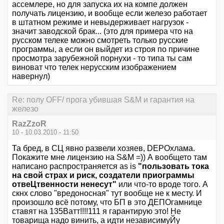
ассемлере, но для запуска их на компе должен
получать лицензию, и вообще если железо работает
в штатном режиме и невыдерживает нагрузок -
значит заводской брак... (это для примера что на
русском телеке можно смотреть только русские
программы, а если он выйдет из строя по причине
просмотра зарубежной порнухи - то типа ты сам
виноват что телек нерусским изображением
навернул)
Re: полу OFF/ прога убившая S&M и гарантия на
железо
RazZzoR
10 - 10.03.2010 - 11:50
Та бред, в СЦ явно развели хозяев, DEPOхлама.
Покажите мне лицензию на S&M =)) А вообщето там
написано распространяется as is
"пользовать тока
на свой страх и риск, создатели приограммы
отвеЦтвенности ненесут"
или что-то вроде того. А
скнх слово "вредоносная" тут вообще не к месту. И
произошло всё потому, что БП в это ДЕПОгамнице
ставят на 135Ватт!!!!111 я гарантирую это! Не
товарища надо винить, а идти независимуЙу