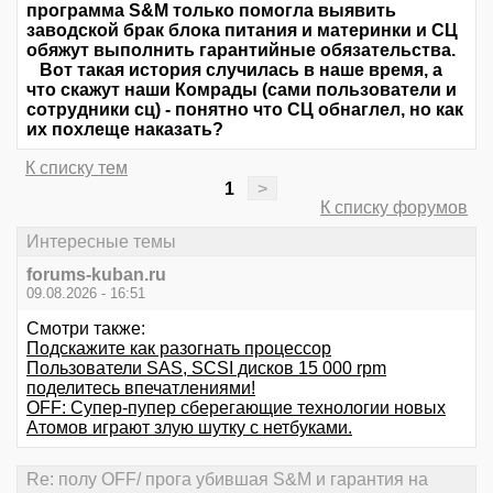
программа S&M только помогла выявить
заводской брак блока питания и материнки и СЦ
обяжут выполнить гарантийные обязательства.
Вот такая история случилась в наше время, а
что скажут наши Комрады (сами пользователи и
сотрудники сц) - понятно что СЦ обнаглел, но как
их похлеще наказать?
К списку тем
1
>
К списку форумов
Интересные темы
forums-kuban.ru
09.08.2026 - 16:51
Смотри также:
Подскажите как разогнать процессор
Пользователи SAS, SCSI дисков 15 000 rpm
поделитесь впечатлениями!
OFF: Супер-пупер сберегающие технологии новых
Атомов играют злую шутку с нетбуками.
Re: полу OFF/ прога убившая S&M и гарантия на