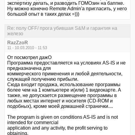
экспертизу делать, и разводить ГОМОзин на баппке.
Ну можно конечно Remote Admin'а пригласить, у него
большой опыт в таких делах =)))
Re: полу OFF/ прога убившая S&M и гарантия на
железо
RazZzoR
11 - 10.03.2010 - 11:53
От посмотрел дажО
Программа предоставляется на условиях AS-IS и не
предназначена для
коммерческого применения и любой деятельности,
служащей получению прибыли.
Сюда входит продажа, использование программы
более чем на 1 компьютере и(или) 1 видеокарте. А
также, не допускается размещение программы в
любых местах интернет и носителя (CD-ROM и
подобных), кроме моей домашней странички....
The program is given on conditions AS-IS and is not
intended for commercial
application and any activity, the profit serving to
obtaining.