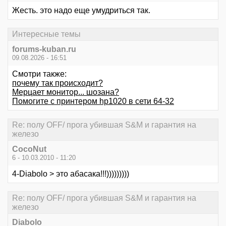
Жесть. это надо еще умудриться так.
Интересные темы
forums-kuban.ru
09.08.2026 - 16:51
Смотри также:
почему так происходит?
Мерцает монитор... шозана?
Помогите с принтером hp1020 в сети 64-32
Re: полу OFF/ прога убившая S&M и гарантия на
железо
CocoNut
6 - 10.03.2010 - 11:20
4-Diabolo > это абасака!!!)))))))))
Re: полу OFF/ прога убившая S&M и гарантия на
железо
Diabolo