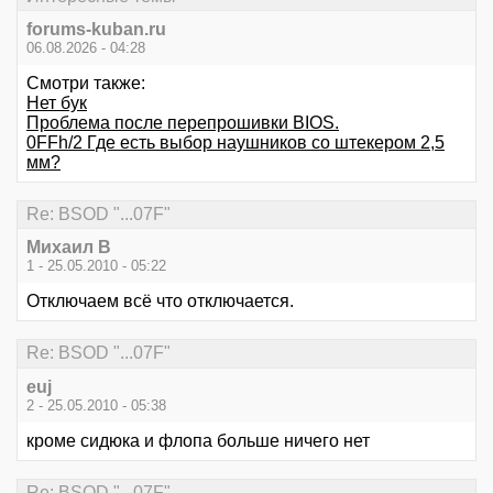
forums-kuban.ru
06.08.2026 - 04:28
Смотри также:
Нет бук
Проблема после перепрошивки BIOS.
0FFh/2 Где есть выбор наушников со штекером 2,5
мм?
Re: BSOD "...07F"
Михаил В
1 - 25.05.2010 - 05:22
Отключаем всё что отключается.
Re: BSOD "...07F"
euj
2 - 25.05.2010 - 05:38
кроме сидюка и флопа больше ничего нет
Re: BSOD "...07F"