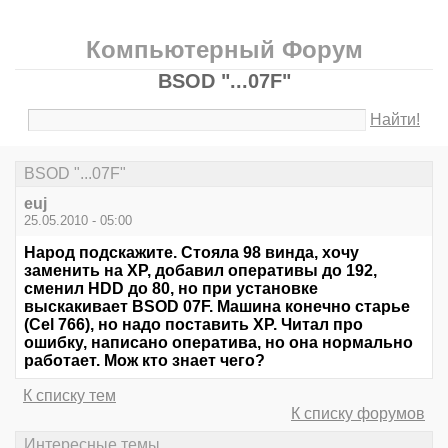
Компьютерный Форум
BSOD "...07F"
Найти!
BSOD "...07F"
euj
25.05.2010 - 05:00
Народ подскажите. Стояла 98 винда, хочу
заменить на XP, добавил оперативы до 192,
сменил HDD до 80, но при установке
выскакивает BSOD 07F. Машина конечно старье
(Сel 766), но надо поставить XP. Читал про
ошибку, написано оператива, но она нормально
работает. Мож кто знает чего?
К списку тем
К списку форумов
Интересные темы