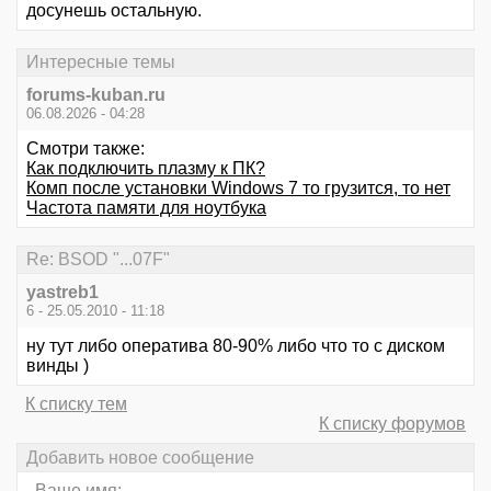
досунешь остальную.
Интересные темы
forums-kuban.ru
06.08.2026 - 04:28
Смотри также:
Как подключить плазму к ПК?
Комп после установки Windows 7 то грузится, то нет
Частота памяти для ноутбука
Re: BSOD "...07F"
yastreb1
6 - 25.05.2010 - 11:18
ну тут либо оператива 80-90% либо что то с диском
винды )
К списку тем
К списку форумов
Добавить новое сообщение
Ваше имя: