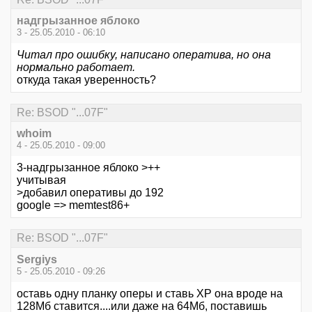
надгрызанное яблоко
3 - 25.05.2010 - 06:10
Читал про ошибку, написано оператива, но она
нормально работает.
откуда такая уверенность?
Re: BSOD "...07F"
whoim
4 - 25.05.2010 - 09:00
3-надгрызанное яблоко >++
учитывая
>добавил оперативы до 192
google => memtest86+
Re: BSOD "...07F"
Sergiys
5 - 25.05.2010 - 09:26
оставь одну планку оперы и ставь ХР она вроде на
128Мб ставится....или даже на 64Мб, поставишь