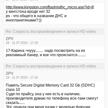
http://www.kingston.com/flash/sdhc_micro.asp?id=8
у кингстона вроде нет 32
ps - что общего в названии ДНС и
инопланетянами?:))
Re: Скорость воспроизведения и записи HD-video
ZPV
18 - 11.07.2010 - 17:19
17-Карина >нууу........ надо посмотреть на их
рекламный банер, и кое что прояснится.........
Re: Скорость воспроизведения и записи HD-video
ZPV
19 - 11.07.2010 - 17:24
Память Secure Digital Memory Card 32 Gb (SDHC)
class 10
Судя по прайсу, она у них есть в наличии,
производителя думаю по телефону все-таки смогут
сказать......
ЗЫ. правда они меня разик с моделью флешки