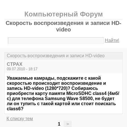
Компьютерный Форум
Скорость воспроизведения и записи HD-
video
Найти!
Скорость воспроизведения и записи HD-video
CTPAX
09.07.2010 - 18:17
Уважаемые камрады, подскажите с какой
скоростью происходит воспроизведение и
запись HD-video (1280*720)? Собираюсь
приобрести карту памяти MicroSDHC class4 (4мб/
с) для телефона Samsung Wave S8500, не будет
ли он тупить с такой картой или стоит поискать
class6?
К списку тем
1
>