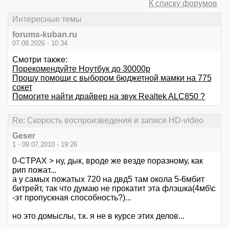
К списку форумов
Интересные темы
forums-kuban.ru
07.08.2026 - 10:34
Смотри также:
Порекомендуйте Ноутбук до 30000р
Прошу помощи с выбором бюджетной мамки на 775
сокет
Помогите найти драйвер на звук Realtek ALC850 ?
Re: Скорость воспроизведения и записи HD-video
Geser
1 - 09.07.2010 - 19:26
0-CTPAX > ну, дык, вроде же везде поразному, как
рип пожат...
а у самых пожатых 720 на двд5 там окола 5-6мбит
битрейт, так что думаю не прокатит эта флэшка(4мб\с
-эт пропускная способность?)...
но это домыслы, т.к. я не в курсе этих делов...