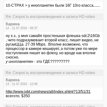
10-CTPAX > у инопланетян были 16Г 10го класса.......
Re: Скорость воспроизведения и записи HD-video
Карина
12 - 11.07.2010 - 09:37
ну х.з.. у мня самайя простенькая флешка sdc2\16Gb
, чито подразумеваит второй класс, пишет видео, не
ругаиЦЦа. 27-39 Mbps. Вполне возможно, что
процессор в камере кеширует, а потом уже по мере
поступления пишет во флеху, но вроде как вполне
сносно.
у инопланетян
- это ГДЕ?????????
Re: Скорость воспроизведения и записи HD-video
Карина
13 - 11.07.2010 - 12:06
http://www.ixbt.com/news/all/index.shtml?13/51/31
всегото. $350