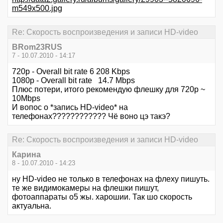
m549x500.jpg
Re: Скорость воспроизведения и записи HD-video
BRom23RUS
7 - 10.07.2010 - 14:17
720p - Overall bit rate 6 208 Kbps
1080p - Overall bit rate 14.7 Mbps
Плюс потери, итого рекомендую флешку для 720р ~
10Mbps
И вопос о *запись HD-video* на
телефонах???????????? Чё воно цэ такэ?
Re: Скорость воспроизведения и записи HD-video
Карина
8 - 10.07.2010 - 14:23
ну HD-video не только в телефонах на флеху пишуть.
те же видимокамеры на флешки пишут,
фотоаппараты о5 жы. харошии. Так шо скорость
актуальна.