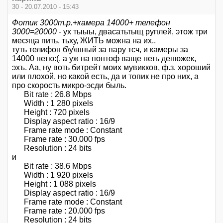
30 - 20.07.2010 - 15:43
Фотик 3000т.р.+камера 14000+ телефон
3000=20000
- ух тыыы, двасатьтыщ руплей, этож три
месяца пить, тьху, ЖИТЬ можна на их..
туть телифон б\у\шный за пару тсч, и камеры за
14000 нетю:(, а уж на понтоф ваще неть денюжек,
эхъ. Аа, ну воть битрейт моих мувикков, ф.з. хороший
или плохой, но какой есть, да и топик не про них, а
про скорость микро-эсди быль.
Bit rate : 26.8 Mbps
Width : 1 280 pixels
Height : 720 pixels
Display aspect ratio : 16/9
Frame rate mode : Constant
Frame rate : 30.000 fps
Resolution : 24 bits
и
Bit rate : 38.6 Mbps
Width : 1 920 pixels
Height : 1 088 pixels
Display aspect ratio : 16/9
Frame rate mode : Constant
Frame rate : 20.000 fps
Resolution : 24 bits