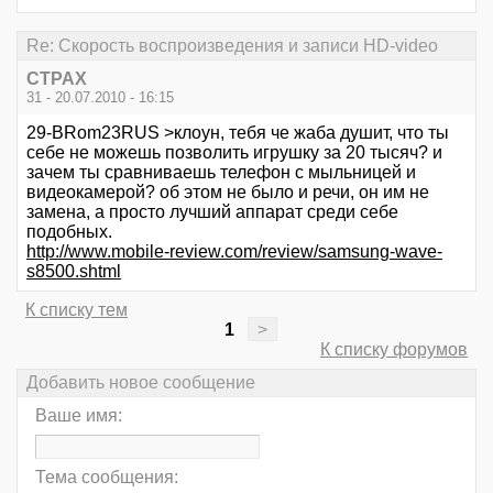
Re: Скорость воспроизведения и записи HD-video
CTPAX
31 - 20.07.2010 - 16:15
29-BRom23RUS >клоун, тебя че жаба душит, что ты
себе не можешь позволить игрушку за 20 тысяч? и
зачем ты сравниваешь телефон с мыльницей и
видеокамерой? об этом не было и речи, он им не
замена, а просто лучший аппарат среди себе
подобных.
http://www.mobile-review.com/review/samsung-wave-
s8500.shtml
К списку тем
1
>
К списку форумов
Добавить новое сообщение
Ваше имя:
Тема сообщения: