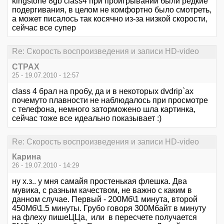
kingstone 8gb class4 при проигрывании были редкие
подергивания, в целом не комфортно было смотреть,
а может писалось так косячно из-за низкой скорости,
сейчас все супер
Re: Скорость воспроизведения и записи HD-video
CTPAX
25 - 19.07.2010 - 12:57
class 4 брал на пробу, да и в некоторых dvdrip`ах
почемуто плавности не наблюдалось при просмотре
с телефона, немного заторможено шла картинка,
сейчас тоже все идеально показывает :)
Re: Скорость воспроизведения и записи HD-video
Карина
26 - 19.07.2010 - 14:29
ну х.з.. у мня самайя простенькая флешка. Два
мувика, с разным качеством, не важно с каким в
данном случае. Первый - 200Мб\1 минута, второй
450Мб\1.5 минуты. Грубо говоря 300Мбайт в минуту
на флеху пишеЦЦа, или в пересчете получается