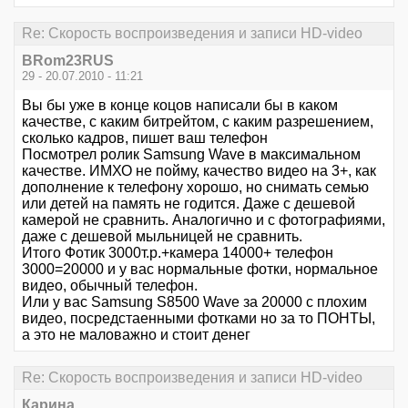
Re: Скорость воспроизведения и записи HD-video
BRom23RUS
29 - 20.07.2010 - 11:21
Вы бы уже в конце коцов написали бы в каком
качестве, с каким битрейтом, с каким разрешением,
сколько кадров, пишет ваш телефон
Посмотрел ролик Samsung Wave в максимальном
качестве. ИМХО не пойму, качество видео на 3+, как
дополнение к телефону хорошо, но снимать семью
или детей на память не годится. Даже с дешевой
камерой не сравнить. Аналогично и с фотографиями,
даже с дешевой мыльницей не сравнить.
Итого Фотик 3000т.р.+камера 14000+ телефон
3000=20000 и у вас нормальные фотки, нормальное
видео, обычный телефон.
Или у вас Samsung S8500 Wave за 20000 с плохим
видео, посредстаенными фотками но за то ПОНТЫ,
а это не маловажно и стоит денег
Re: Скорость воспроизведения и записи HD-video
Карина