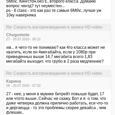
5Мб\с. Кингстон,без Е, второго класса. Думайю
вопрос чянтд? тут неуместен...
ps - 6 class - это как раз те самые 6Мб\с, лучше уж
10ку наверняка
Re: Скорость воспроизведения и записи HD-video
Chugumoto
27 - 20.07.2010 - 05:22
хм... я чего-то не понимаю? как 4го класса может не
хватить, если он 4мегабайта, если у 1080р при
приведенных выше 14,7 мегабита всего 1,83
мегабайта выходит, что грубо в 2 раза медленнее?
Re: Скорость воспроизведения и записи HD-video
Карина
28 - 20.07.2010 - 07:02
27 - нее, у меня в мувике битрейт повыше будет, 17
или чтото выше. Сейчас не скажу. Вот и я о том, что
даже четверка должна прилично работать, еси что-то
и дергаецца - то это проблемы скорее девайса , чем
флешки..