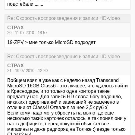
подстебали........
Re: Скорость воспроизведения и записи HD-video
CTPAX
20 - 11.07.2010 - 18:57
19-ZPV > мне только MicroSD подходят
Re: Скорость воспроизведения и записи HD-video
CTPAX
21 - 19.07.2010 - 12:30
Вобщем взял я уже как с неделю назад Transcend
MicroSD 16GB Class6 - это лучшее, что удалось найти
в Краснодаре, и то только одна контора такие
продает у нас. Для записи HD слава богу подошло,
никаких подергиваний и зависаний не замечено в
отличии от Class4! Отвалил за нее 2,5к руб :(
Если кому надо могу сбросить на мыло где еще
несколько таких карточек осталось, я так понял они у
нас в дефиците, перед покупкой обыскал все
магазины и даже радиоряд на Толчке :) везде только
CLass2 и 4...