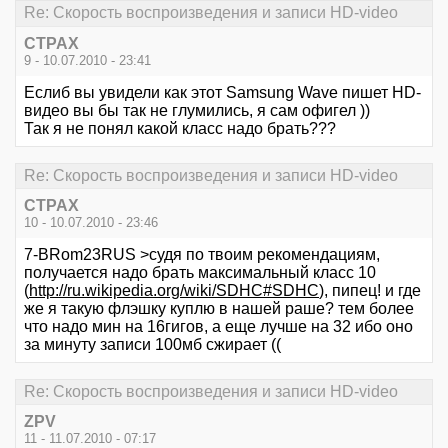
Re: Скорость воспроизведения и записи HD-video
CTPAX
9 - 10.07.2010 - 23:41
Еслиб вы увидели как этот Samsung Wave пишет HD-
видео вы бы так не глумились, я сам офигел ))
Так я не понял какой класс надо брать???
Re: Скорость воспроизведения и записи HD-video
CTPAX
10 - 10.07.2010 - 23:46
7-BRom23RUS >судя по твоим рекомендациям,
получается надо брать максимальный класс 10
(
http://ru.wikipedia.org/wiki/SDHC#SDHC
), пипец! и где
же я такую флэшку куплю в нашей раше? тем более
что надо мин на 16гигов, а еще лучше на 32 ибо оно
за минуту записи 100мб сжирает ((
Re: Скорость воспроизведения и записи HD-video
ZPV
11 - 11.07.2010 - 07:17