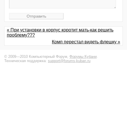
« При установки в корпус коротит мать-как решить
проблему???
Комп перестал видеть флешку »
© 2009—2010 Компьютерный Форум,
Форумы Кубани
.
Техническая поддержка:
support@forums-kuban.ru