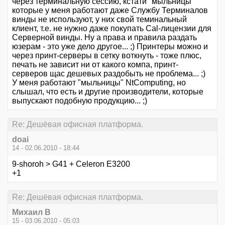
через терминальную сессию, кстати "мыльницы"
которые у меня работают даже Службу Терминалов
винды не используют, у них свой теминальный
клиент, т.е. не нужно даже покупать Cal-лицензии для
Серверной винды. Ну а права и правила раздать
юзерам - это уже дело другое... ;) Принтеры можно и
через принт-серверы в сетку воткнуть - тоже плюс,
печать не зависит ни от какого компа, принт-
серверов щас дешевых раздобыть не проблема... ;)
У меня работают "мыльницы" NtComputing, но
слышал, что есть и другие производители, которые
выпускают подобную продукцию... ;)
Re: Дешёвая офисная платформа.
doai
14 - 02.06.2010 - 18:44
9-shoroh > G41 + Celeron E3200
+1
Re: Дешёвая офисная платформа.
Михаил В
15 - 03.06.2010 - 05:03