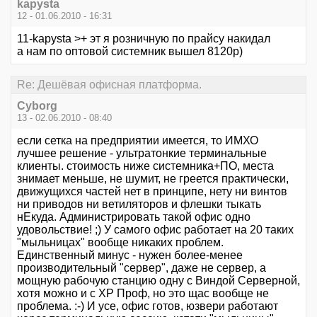
kapysta
12 - 01.06.2010 - 16:31
11-kapysta >+ эт я розничную по прайсу накидал
а нам по оптовой системник вышел 8120р)
Re: Дешёвая офисная платформа.
Cyborg
13 - 02.06.2010 - 08:40
если сетка на предприятии имеется, то ИМХО
лучшее решение - ультратонкие терминальные
клиенты. стоимость ниже системника+ПО, места
знимает меньше, не шумит, не греется практически,
движущихся частей нет в принципе, нету ни винтов
ни приводов ни ветиляторов и флешки тыкать
нЕкуда. Администрировать такой офис одно
удовольствие! ;) У самого офис работает на 20 таких
"мыльницах" вообще никаких проблем.
Единственный минус - нужен более-менее
производительный "сервер", даже не сервер, а
мощную рабочую станцию одну с Виндой Серверной,
хотя можно и с ХР Проф, но это щас вообще не
проблема. :-) И усе, офис готов, юзвери работают