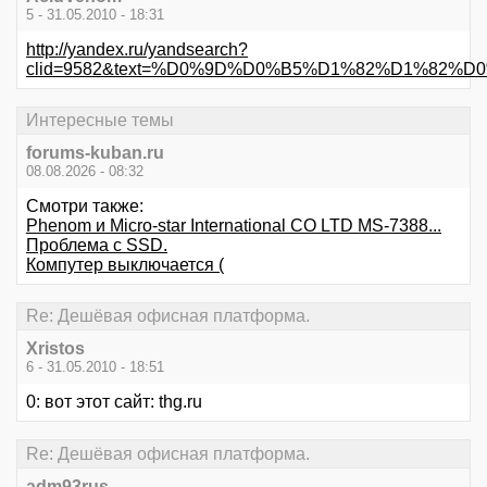
5 - 31.05.2010 - 18:31
http://yandex.ru/yandsearch?
clid=9582&text=%D0%9D%D0%B5%D1%82%D1%82%D
Интересные темы
forums-kuban.ru
08.08.2026 - 08:32
Смотри также:
Phenom и Micro-star International CO LTD MS-7388...
Проблема с SSD.
Компутер выключается (
Re: Дешёвая офисная платформа.
Xristos
6 - 31.05.2010 - 18:51
0: вот этот сайт: thg.ru
Re: Дешёвая офисная платформа.
adm93rus