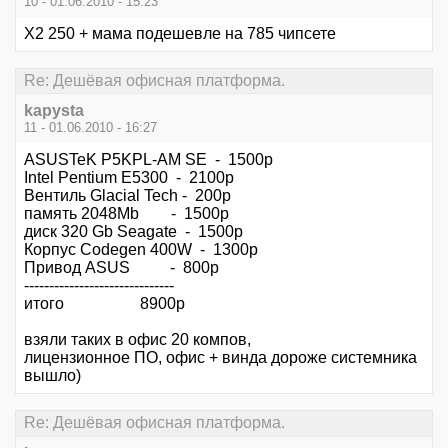
10 - 01.06.2010 - 15:23
Х2 250 + мама подешевле на 785 чипсете
Re: Дешёвая офисная платформа.
kapysta
11 - 01.06.2010 - 16:27
ASUSTeK P5KPL-AM SE - 1500р
Intel Pentium E5300 - 2100р
Вентиль Glacial Tech - 200р
память 2048Mb - 1500р
диск 320 Gb Seagate - 1500р
Корпус Codegen 400W - 1300р
Привод ASUS - 800р
------------------------------
итого 8900р
взяли таких в офис 20 компов,
лицензионное ПО, офис + винда дороже системника
вышло)
Re: Дешёвая офисная платформа.