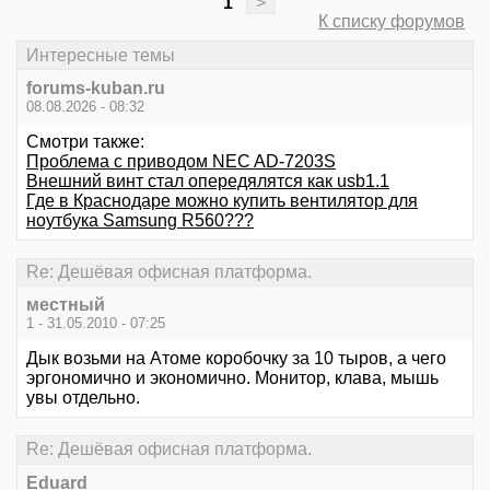
1
>
К списку форумов
Интересные темы
forums-kuban.ru
08.08.2026 - 08:32
Смотри также:
Проблема с приводом NEC AD-7203S
Внешний винт стал опередялятся как usb1.1
Где в Краснодаре можно купить вентилятор для
ноутбука Samsung R560???
Re: Дешёвая офисная платформа.
местный
1 - 31.05.2010 - 07:25
Дык возьми на Атоме коробочку за 10 тыров, а чего
эргономично и экономично. Монитор, клава, мышь
увы отдельно.
Re: Дешёвая офисная платформа.
Eduard