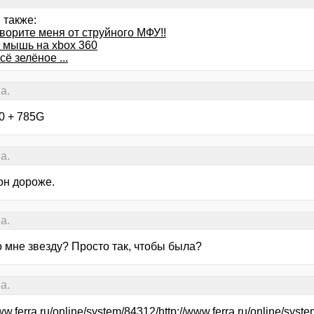
 также:
ворите меня от струйного МФУ!!
и мышь на xbox 360
сё зелёное ...
а.
50 + 785G
а.
он дороже.
а.
о мне звезду? Просто так, чтобы была?
а.
www.ferra.ru/online/system/84312/http://www.ferra.ru/online/syst