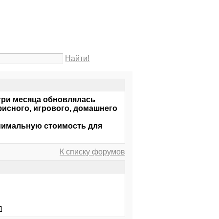
Найти!
 три месяца обновлялась
исного, игрового, домашнего
инимальную стоимость для
К списку форумов
л