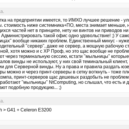
а.
етка на предприятии имеется, то ИМХО лучшее решение - у
. стоимость ниже системника+ПО, места знимает меньше, не
ихся частей нет в принципе, нету ни винтов ни приводов н
 Администрировать такой офис одно удовольствие! ;) У сам
ицах" вообще никаких проблем. Единственный минус - нуж
одительный "сервер", даже не сервер, а мощную рабочую с
ой, хотя можно и с ХР Проф, но это щас вообще не проблема
ют через терминальную сессию, кстати "мыльницы" которы
лов винды не используют, у них свой теминальный клиент, т
и для Серверной винды. Ну а права и правила раздать юзерам
ы можно и через принт-серверы в сетку воткнуть - тоже плю
компа, принт-серверов щас дешевых раздобыть не проблема.
 работают "мыльницы" NtComputing, но слышал, что есть и 
ют подобную продукцию... ;)
а.
h > G41 + Celeron E3200