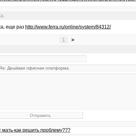
а.
ка, еще раз
http://www.ferra.ru/online/system/84312/
1
>
ит мать-как решить проблему???