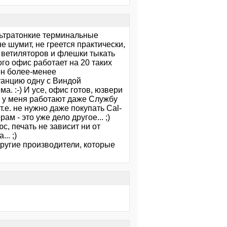
льтратонкие терминальные
 шумит, не греется практически,
и ветиляторов и флешки тыкать
ого офис работает на 20 таких
ен более-менее
танцию одну с Виндой
. :-) И усе, офис готов, юзвери
е у меня работают даже Службу
.е. не нужно даже покупать Cal-
 - это уже дело другое... ;)
с, печать не зависит ни от
.. ;)
другие производители, которые