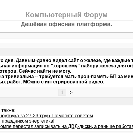
Компьютерный Форум
Дешёвая офисная платформа.
о дня. Давным-давно видел сайт о железе, где каждые
ьная информация по "хорошему" набору железа для оф
теров. Сейчас найти не могу.
ча тривиальна -- требуется мать-проц-память-БП за м
х работ. МОжно с интегрированной видео.
1
>
 также:
оутбука за 27-33 т.руб. Помогите советом
 праздником энергетика!
компе перестал записывать на ДВД-диски, а раньше работа