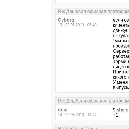
Re: Дешёвая офисная платформ
Cyborg
если с
13 - 02.06.2010 - 08:40
клиенты
движущ
нЕкуда.
"мыльн
произв
Серверн
работа
Термина
лицензи
Принтер
какого 
У меня
выпуска
Re: Дешёвая офисная платформ
doai
9-shoro
14 - 02.06.2010 - 18:44
+1
Интересные темы