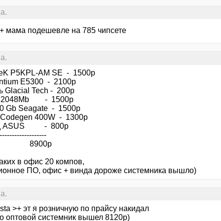
а.
 + мама подешевле на 785 чипсете
а.
K P5KPL-AM SE - 1500р
entium E5300 - 2100р
 Glacial Tech - 200р
ь 2048Mb - 1500р
20 Gb Seagate - 1500р
 Codegen 400W - 1300р
д ASUS - 800р
-------------------
го 8900р
аких в офис 20 компов,
ионное ПО, офис + винда дороже системника вышло)
а.
sta >+ эт я розничную по прайсу накидал
по оптовой системник вышел 8120р)