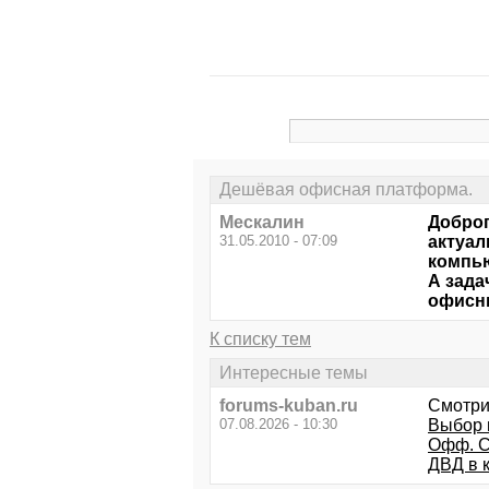
Дешёвая офисная платформа.
Мескалин
Доброг
31.05.2010 - 07:09
актуал
компью
А зада
офисны
К списку тем
Интересные темы
forums-kuban.ru
Смотри
07.08.2026 - 10:30
Выбор н
Офф. С
ДВД в 