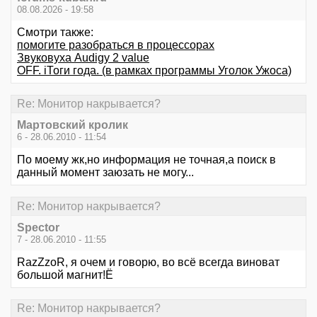
08.08.2026 - 19:58
Смотри также:
помогите разобраться в процессорах
Звуковуха Audigy 2 value
OFF. iТоги года. (в рамках программы Уголок Ужоса)
Re: Монитор накрывается?
Мартовский кролик
6 - 28.06.2010 - 11:54
По моему жк,но информация не точная,а поиск в
данный момент заюзать не могу...
Re: Монитор накрывается?
Spector
7 - 28.06.2010 - 11:55
RazZzoR, я очем и говорю, во всё всегда виноват
большой магнит!Ё
Re: Монитор накрывается?