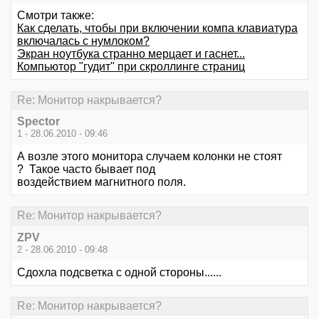
Смотри также:
Как сделать, чтобы при включении компа клавиатура
включалась с нумлоком?
Экран ноутбука странно мерцает и гаснет...
Компьютор "гудит" при скроллинге страниц
Re: Монитор накрывается?
Spector
1 - 28.06.2010 - 09:46
А возле этого монитора случаем колонки не стоят
? Такое часто бывает под
воздействием магнитного поля.
Re: Монитор накрывается?
ZPV
2 - 28.06.2010 - 09:48
Сдохла подсветка с одной стороны......
Re: Монитор накрывается?