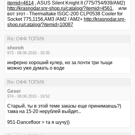
itemid=4614
, ASUS Silent Knight II (775/754/939/AM2)
http://krasnodar.snr-shop.ru/catalog/?itemid=4561
, или
вот этот - Thermaltake ISGC-200 CLP0538 Cooler for
Socket 775,1156,AM3 /AM2 / AM2+
http://krasnodar.snr-
shop.ru/catalog/?itemid=10087
Re: ОФФ ТОПИК
shoroh
973 - 08.06.2010 - 19:35
инферно хороший кулер, но за почти три тыщи
можно уже думать о воде
Re: ОФФ ТОПИК
Geser
974 - 08.06.2010 - 19:52
Старый, ты в этой теме заказы еще принимаешь?)
тама на 15-20 нерублей выйдет...
951-Dancefloor > та я шучу))