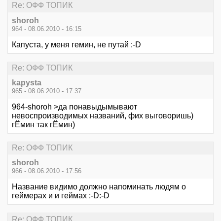
Re: ОФФ ТОПИК
shoroh
964 - 08.06.2010 - 16:15
Капуста, у меня гемин, не путай :-D
Re: ОФФ ТОПИК
kapysta
965 - 08.06.2010 - 17:37
964-shoroh >да понавыдымывают
невоспроизводимых названий, фих выговоришь)
гЁмин так гЁмин)
Re: ОФФ ТОПИК
shoroh
966 - 08.06.2010 - 17:56
Название видимо должно напоминать людям о
геймерах и и геймах :-D:-D
Re: ОФФ ТОПИК