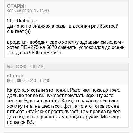
CTAPbIi
962 - 08.06.2010 - 15:43
961-Diabolo >
дык оно на видяхах в разы, в десятки раз быстрей
считает :)))
вроде как победил свою хотелку здравым смыслом -
хотел ПЕЧ275 на 5870 сменять. успокоился до осени
- тогда на 5890 поменяю.
Re: ОФФ ТОПИК
shoroh
963 - 08.06.2010 - 16:10
Капуста, я кстати это понял. Разогнал пока до трех,
дальше тепло вынуждает покупать ифх. Ну зато
теперь будет что хотеть. Хотя, я сначала себе блок
хочу купить, на шестьсот, фсп, а то этот огрызок на
пятьсот китайских просто пугает. Там правда видео
дохлая, но все равно, сам процик жручий. Мне еще
попался В3.