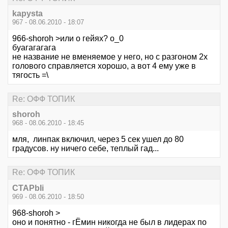
kapysta
967 - 08.06.2010 - 18:07
966-shoroh >или о гейях? o_0
буагагагага
не название не вменяемое у него, но с разгоном 2х
голового справляется хорошо, а вот 4 ему уже в
тягость =\
Re: ОФФ ТОПИК
shoroh
968 - 08.06.2010 - 18:45
мля, линпак включил, через 5 сек ушел до 80
градусов. ну ничего себе, теплый гад...
Re: ОФФ ТОПИК
CTAPbIi
969 - 08.06.2010 - 18:50
968-shoroh >
оно и понятно - гЁмин никогда не был в лидерах по