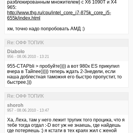
разблокированным множителем) с X6 1090T и X4
965:
http://www.thg.ru/cpu/intel_core_i7-875k_core_i5-
655k/index.html
хм, точно надо попробовать АМД :)
Re: ОФФ ТОПИК
Diabolo
956 - 08.06.2010 - 13:21
955-CTAPbIi > пробуйте)))) а вот 980х ES прикупил
вчера в Тайпее))))) теперь ждать 2-3недели, если
наша доблестная таможня его быстро пропустит, то
быстрее.)))
Re: ОФФ ТОПИК
shoroh
957 - 08.06.2010 - 13:47
Ха, Леха, там у него лежит трупик того процика, что я
тебе тогда отдал :-D вот уж не знаешь, где найдешь
где потеряешь :) я кстати в тех краях жил с женой