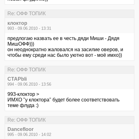
Re: ОФФ ТОПИК
клоктор
993 - 09.06.2010 - 13:31
предлогаю назвать ее в честь дяди Миши - Дядя
МишОФФ)))
он неоднократно жаловался на засилие оверов, и
чтобы ему среди нас было уютно вот - моё имхо))
Re: ОФФ ТОПИК
CTAPbIi
994 - 09.06.2010 - 13:56
993-клоктор >
ИМХО "у клоктора" будет более соответствовать
теме флуда :)
Re: ОФФ ТОПИК
Dancefloor
995 - 09.06.2010 - 14:02