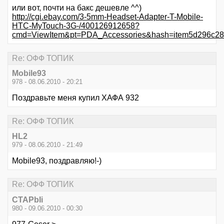
или вот, почти на бакс дешевле ^^)
http://cgi.ebay.com/3-5mm-Headset-Adapter-T-Mobile-
HTC-MyTouch-3G-/400126912658?
cmd=ViewItem&pt=PDA_Accessories&hash=item5d296c2
Re: ОФФ ТОПИК
Mobile93
978 - 08.06.2010 - 20:21
Поздравьте меня купил ХАФА 932
Re: ОФФ ТОПИК
HL2
979 - 08.06.2010 - 21:49
Mobile93, поздравляю!-)
Re: ОФФ ТОПИК
CTAPbIi
980 - 09.06.2010 - 00:30