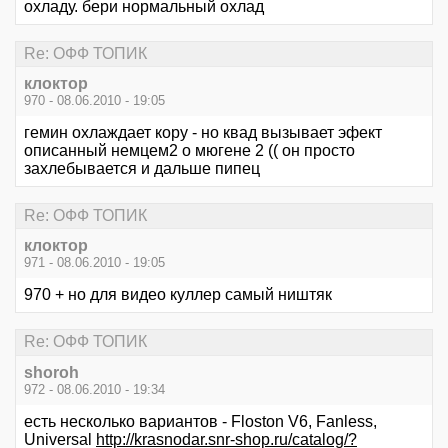
охладу. бери нормальный охлад
Re: ОФФ ТОПИК
клоктор
970 - 08.06.2010 - 19:05
гемин охлаждает кору - но квад вызывает эфект
описанный немцем2 о мюгене 2 (( он просто
захлебывается и дальше пипец
Re: ОФФ ТОПИК
клоктор
971 - 08.06.2010 - 19:05
970 + но для видео куллер самый ништяк
Re: ОФФ ТОПИК
shoroh
972 - 08.06.2010 - 19:34
есть несколько вариантов - Floston V6, Fanless,
Universal
http://krasnodar.snr-shop.ru/catalog/?