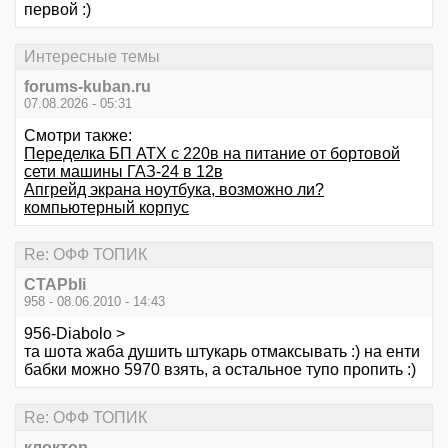
первой :)
Интересные темы
forums-kuban.ru
07.08.2026 - 05:31
Смотри также:
Переделка БП ATX с 220в на питание от бортовой
сети машины ГАЗ-24 в 12в
Апгрейд экрана ноутбука, возможно ли?
компьютерный корпус
Re: ОФФ ТОПИК
CTAPbIi
958 - 08.06.2010 - 14:43
956-Diabolo >
та шота жаба душить штукарь отмаксывать :) на енти
бабки можно 5970 взять, а остальное тупо пропить :)
Re: ОФФ ТОПИК
клоктор