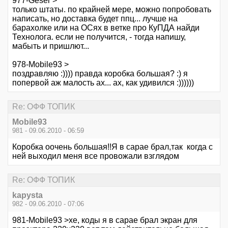
977-Geser >
только штаты. по крайней мере, можно попробовать
написать, но доставка будет ппц... лучше на
барахолке или на ОСях в ветке про КуПДА найди
Технолога. если не получится, - тогда напишу,
мабыть и пришлют...
978-Mobile93 >
поздравляю :)))) правда коробка большая? :) я
попервой аж малость ах... ах, как удивился :))))))
Re: ОФФ ТОПИК
Mobile93
981 - 09.06.2010 - 06:59
Коробка оочень большая!!Я в сарае брал,так когда с
ней выходил меня все провожали взглядом
Re: ОФФ ТОПИК
kapysta
982 - 09.06.2010 - 07:06
981-Mobile93 >хе, коды я в сарае брал экран для