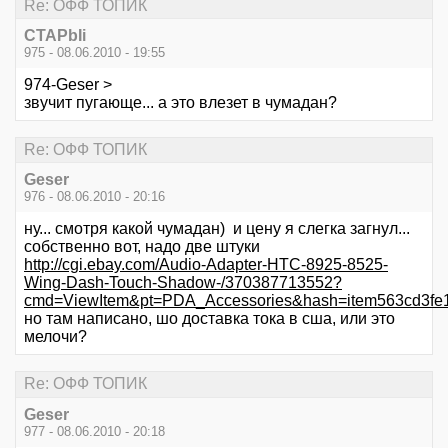
Re: ОФФ ТОПИК
CTAPbIi
975 - 08.06.2010 - 19:55
974-Geser >
звучит пугающе... а это влезет в чумадан?
Re: ОФФ ТОПИК
Geser
976 - 08.06.2010 - 20:16
ну... смотря какой чумадан) и цену я слегка загнул...
собственно вот, надо две штуки
http://cgi.ebay.com/Audio-Adapter-HTC-8925-8525-
Wing-Dash-Touch-Shadow-/370387713552?
cmd=ViewItem&pt=PDA_Accessories&hash=item563cd3fe
но там написано, шо доставка тока в сша, или это
мелочи?
Re: ОФФ ТОПИК
Geser
977 - 08.06.2010 - 20:18