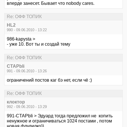
вперде занесет. Бывает что nobody cares.
Re: ОФФ ТОПИК
HL2
990 - 09.06.2010 - 13:22
986-kapysta >
- уже 10. Вот ты и создай тему
Re: ОФФ ТОПИК
CTAPbIi
991 - 09.06.2010 - 13:26
ограничений постов каг бэ нет, если чё :)
Re: ОФФ ТОПИК
клоктор
992 - 09.06.2010 - 13:29
991-CTAPbIi > Эдуард тогда предложил не копить
ненужное и ограничиваться 1024 постами , потом
новая флудилко))