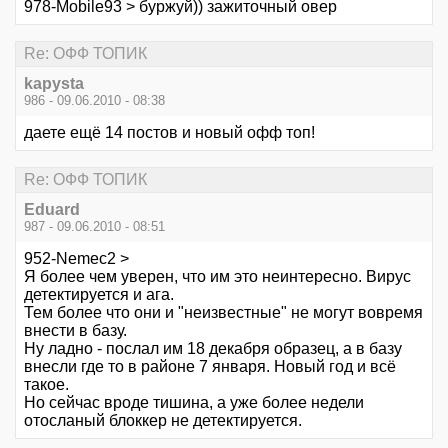
978-Mobile93 > буржуй)) зажиточный овер
Re: ОФФ ТОПИК
kapysta
986 - 09.06.2010 - 08:38
даете ещё 14 постов и новый офф топ!
Re: ОФФ ТОПИК
Eduard
987 - 09.06.2010 - 08:51
952-Nemec2 >
Я более чем уверен, что им это неинтересно. Вирус
детектируется и ага.
Тем более что они и "неизвестные" не могут вовремя
внести в базу.
Ну ладно - послал им 18 декабря образец, а в базу
внесли где то в районе 7 января. Новый год и всё
такое.
Но сейчас вроде тишина, а уже более недели
отосланый блоккер не детектируется.