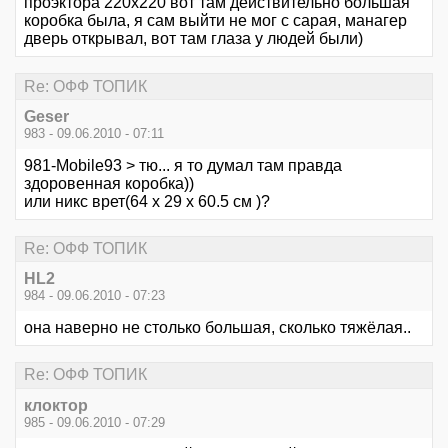
проэктора 220х220 вот там действительно большая
коробка была, я сам выйти не мог с сарая, манагер
дверь открывал, вот там глаза у людей были)
Re: ОФФ ТОПИК
Geser
983 - 09.06.2010 - 07:11
981-Mobile93 > тю... я то думал там правда
здоровенная коробка))
или никс врет(64 x 29 x 60.5 см )?
Re: ОФФ ТОПИК
HL2
984 - 09.06.2010 - 07:23
она наверно не столько большая, сколько тяжёлая..
Re: ОФФ ТОПИК
клоктор
985 - 09.06.2010 - 07:29