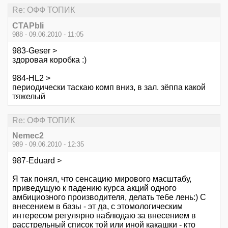
Re: ОФФ ТОПИК
CTAPbIi
988 - 09.06.2010 - 11:05
983-Geser >
здоровая коробка :)
984-HL2 >
периодически таскаю комп вниз, в зал. зёппа какой
тяжелый
Re: ОФФ ТОПИК
Nemec2
989 - 09.06.2010 - 12:35
987-Eduard >
Я так понял, что сенсацию мирового масштабу,
приведущую к падению курса акций одного
амбициозного производителя, делать тебе лень:) С
внесением в базы - эт да, с этомологическим
интересом регулярно наблюдаю за внесением в
расстрельный список той или иной какашки - кто