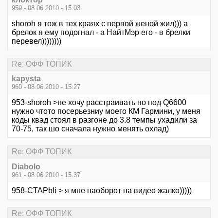
959 - 08.06.2010 - 15:03
shoroh я тож в тех краях с первой женой жил))) а
брелок я ему подогнал - а НайтМэр его - в брелки
перевел))))))))
Re: ОФФ ТОПИК
kapysta
960 - 08.06.2010 - 15:27
953-shoroh >не хочу расстраивать но под Q6600
нужно чтото посерьезниу моего КМ Гармини, у меня
коды квад стоял в разгоне до 3.8 темпы ухадили за
70-75, так шо сначала нужно менять охлад)
Re: ОФФ ТОПИК
Diabolo
961 - 08.06.2010 - 15:37
958-CTAPbIi > я мне наоборот на видео жалко)))))
Re: ОФФ ТОПИК