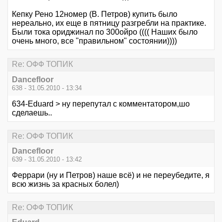
Кепку Рено 12номер (В. Петров) купить было
нереально, их еще в пятницу разгребли на практике.
Были тока ориджинал по 300ойро (((( Наших было
очень много, все "правильном" состоянии))))
Re: ОФФ ТОПИК
Dancefloor
638 - 31.05.2010 - 13:34
634-Eduard > ну перепутал с комментатором,шо
сделаешь..
Re: ОФФ ТОПИК
Dancefloor
639 - 31.05.2010 - 13:42
Феррари (ну и Петров) наше всё) и не переубедите, я
всю жизнь за красных болел)
Re: ОФФ ТОПИК