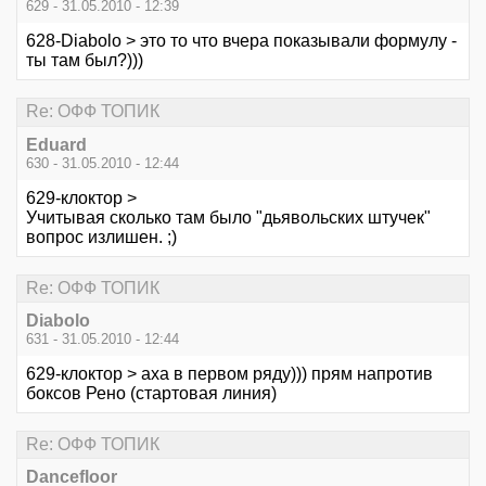
629 - 31.05.2010 - 12:39
628-Diabolo > это то что вчера показывали формулу -
ты там был?)))
Re: ОФФ ТОПИК
Eduard
630 - 31.05.2010 - 12:44
629-клоктор >
Учитывая сколько там было "дьявольских штучек"
вопрос излишен. ;)
Re: ОФФ ТОПИК
Diabolo
631 - 31.05.2010 - 12:44
629-клоктор > аха в первом ряду))) прям напротив
боксов Рено (стартовая линия)
Re: ОФФ ТОПИК
Dancefloor