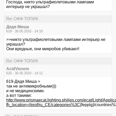
Господа, никто ультрафиолетовыми лампами
интерьер не украшал?
Re: ОФФ ТОПИК
Дядя Миша
619 - 30.05.2010 - 14:10
>>никто ультрафиолетовыми лампами интерьер не
украшал?
Они вредные, они микробов убивают!
Re: ОФФ ТОПИК
AcidVenom
620 - 30.05.2010 - 14:12
619-Дядя Миша >
так не антимикробными)))
и не медицинскими.
а вот такими:
http://www.prismaecat.lighting.philips.com/ecat/Light/Appli
fh_location=//prof/ru_CE/categories%3C
{fepplg}/countrie