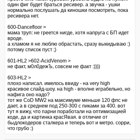
один фиг будет браться ресивер. а звучка - ушки
нормально послушать да киношки посмотреть, пока
ресивера нет.
600-Dancefloor >
мама труп: не греется нигде, хотя напруга с БП идет
вроде.
а хламом я не люблю обрастать, сразу выкидываю :)
потому список пуст ;)
601-HL2 >602-AcidVenom >
не факт, м0л0дежЪ, совсем не факт :))))
603-HL2 >
плохо написал. имелось ввиду - на very high
красивое слайд-шоу. на high - вполне играбельно, но
нафига оно надо?
тот же CoD MW2 на максимуме меньше 120 фпс не
дает, а в среднем под 250-300 с пиками за 400. вот
тут я вижу, что парни поработали на оптимизацией
коде, да и картинка красЯвая. в отличие от
быдлокодеров сталкера и теперь вот и метро. сорри,
что грубо :)