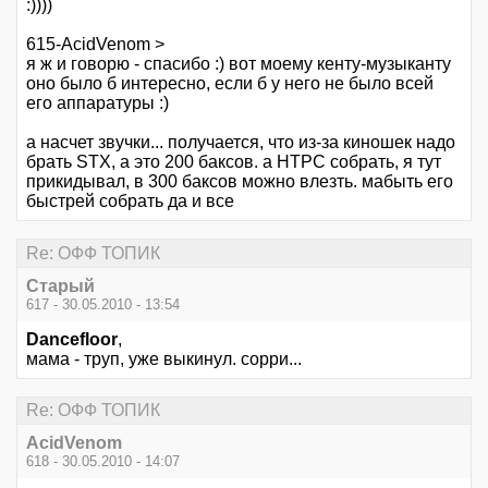
:))))
615-AcidVenom >
я ж и говорю - спасибо :) вот моему кенту-музыканту
оно было б интересно, если б у него не было всей
его аппаратуры :)
а насчет звучки... получается, что из-за киношек надо
брать STX, а это 200 баксов. а НТРС собрать, я тут
прикидывал, в 300 баксов можно влезть. мабыть его
быстрей собрать да и все
Re: ОФФ ТОПИК
Старый
617 - 30.05.2010 - 13:54
Dancefloor
,
мама - труп, уже выкинул. сорри...
Re: ОФФ ТОПИК
AcidVenom
618 - 30.05.2010 - 14:07