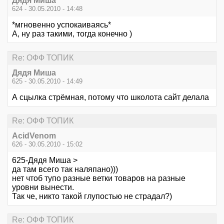
Дядя Миша
624 - 30.05.2010 - 14:48
*мгновенно успокаиваясь*
А, ну раз такими, тогда конечно )
Re: ОФФ ТОПИК
Дядя Миша
625 - 30.05.2010 - 14:49
А сцылка стрёмная, потому что школота сайт делала
Re: ОФФ ТОПИК
AcidVenom
626 - 30.05.2010 - 15:02
625-Дядя Миша >
да там всего так наляпано)))
нет чтоб тупо разные ветки товаров на разные
уровни вынести.
Так че, никто такой глупостью не страдал?)
Re: ОФФ ТОПИК