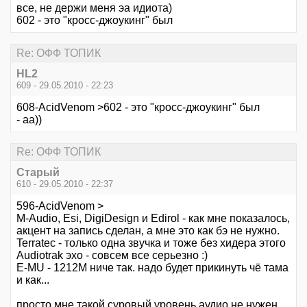
все, не держи меня эа идиота)
602 - это "кросс-джоукинг" был
Re: ОФФ ТОПИК
HL2
609 - 29.05.2010 - 22:23
608-AcidVenom >602 - это "кросс-джоукинг" был
- аа))
Re: ОФФ ТОПИК
Старый
610 - 29.05.2010 - 22:37
596-AcidVenom >
M-Audio, Esi, DigiDesign и Edirol - как мне показалось,
акцент на запись сделан, а мне это как бэ не нужно.
Terratec - только одна звучка и тоже без хидера этого
Audiotrak эхо - совсем все серьезно :)
E-MU - 1212М ниче так. надо будет прикинуть чё тама
и как...
просто мне такой суровый уровень аудио не нужен.