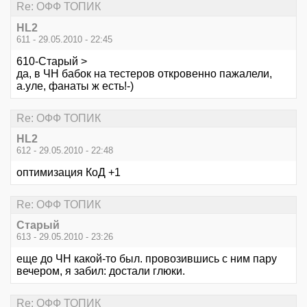
Re: ОФФ ТОПИК
HL2
611 - 29.05.2010 - 22:45
610-Старый >
да, в ЧН бабок на тестеров откровенно пажалели,
а.уле, фанаты ж есть!-)
Re: ОФФ ТОПИК
HL2
612 - 29.05.2010 - 22:48
оптимизация КоД +1
Re: ОФФ ТОПИК
Старый
613 - 29.05.2010 - 23:26
еще до ЧН какой-то был. провозившись с ним пару
вечером, я забил: достали глюки.
Re: ОФФ ТОПИК