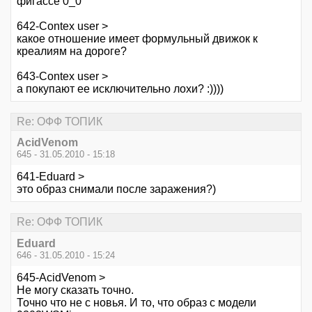
фигассе 0_0
642-Contex user >
какое отношение имеет формульный движок к
креалиям на дороге?
643-Contex user >
а покупают ее исключительно лохи? :))))
Re: ОФФ ТОПИК
AcidVenom
645 - 31.05.2010 - 15:18
641-Eduard >
это образ снимали после заражения?)
Re: ОФФ ТОПИК
Eduard
646 - 31.05.2010 - 15:24
645-AcidVenom >
Не могу сказать точно.
Точно что не с новья. И то, что образ с модели