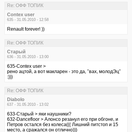
Re: ОФФ ТОПИК
Contex user
635 - 31.05.2010 - 12:58
Renault forever! ))
Re: ОФФ ТОПИК
Старый
636 - 31.05.2010 - 13:00
635-Contex user >
рено ацтой, а вот макларен - это да, "вах, молодЭц"
:)))
Re: ОФФ ТОПИК
Diabolo
637 - 31.05.2010 - 13:02
633-Старый > яки наушники?
632-Dancefloor > Алонсо резанул его при обгоне, и
Петров остался без колеса((( Лишний питстоп и 15
место, а сражался он отлично)))