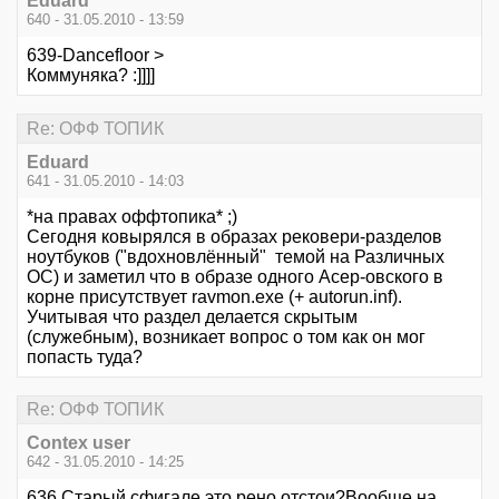
Eduard
640 - 31.05.2010 - 13:59
639-Dancefloor >
Коммуняка? :]]]]
Re: ОФФ ТОПИК
Eduard
641 - 31.05.2010 - 14:03
*на правах оффтопика* ;)
Сегодня ковырялся в образах рековери-разделов
ноутбуков ("вдохновлённый" темой на Различных
ОС) и заметил что в образе одного Асер-овского в
корне присутствует ravmon.exe (+ autorun.inf).
Учитывая что раздел делается скрытым
(служебным), возникает вопрос о том как он мог
попасть туда?
Re: ОФФ ТОПИК
Contex user
642 - 31.05.2010 - 14:25
636 Старый,сфигале это рено отстои?Вообще на