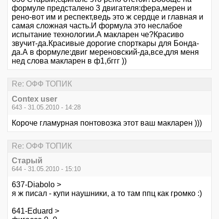
формуле предсталено 3 двигателя:фера,мерен и
рено-вот им и респект,ведь это ж сердце и главная и
самая сложная часть.И формула это неслабое
испытание технологии.А макларен че?Красиво
звучит-да.Красивые дорогие спорткары для Бонда-
да.А в формуле:двиг мереновский-да,все,для меня
нед слова макларен в ф1,бггг ))
Re: ОФФ ТОПИК
Contex user
643 - 31.05.2010 - 14:28
Короче гламурная понтовозка этот ваш макларен )))
Re: ОФФ ТОПИК
Старый
644 - 31.05.2010 - 15:10
637-Diabolo >
я ж писал - купи наушники, а то там ппц как громко :)
641-Eduard >