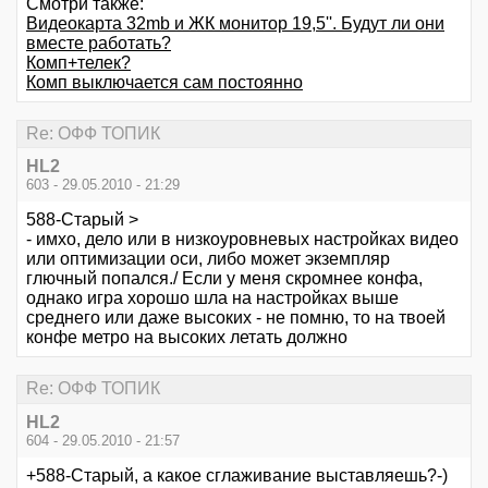
Смотри также:
Видеокарта 32mb и ЖК монитор 19,5''. Будут ли они
вместе работать?
Комп+телек?
Комп выключается сам постоянно
Re: ОФФ ТОПИК
HL2
603 - 29.05.2010 - 21:29
588-Старый >
- имхо, дело или в низкоуровневых настройках видео
или оптимизации оси, либо может экземпляр
глючный попался./ Если у меня скромнее конфа,
однако игра хорошо шла на настройках выше
среднего или даже высоких - не помню, то на твоей
конфе метро на высоких летать должно
Re: ОФФ ТОПИК
HL2
604 - 29.05.2010 - 21:57
+588-Старый, а какое сглаживание выставляешь?-)