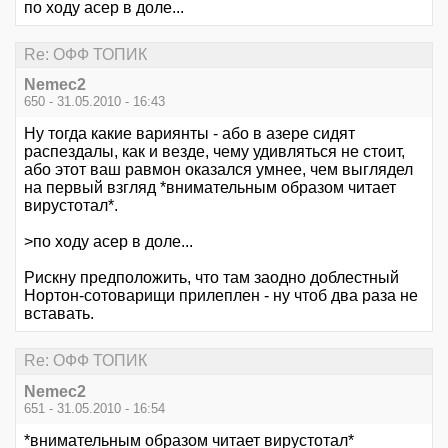
по ходу асер в доле...
Re: ОФФ ТОПИК
Nemec2
650 - 31.05.2010 - 16:43
Ну тогда какие вариянты - або в азере сидят
распездалы, как и везде, чему удивляться не стоит,
або этот ваш равмон оказался умнее, чем выглядел
на первый взгляд *внимательным образом читает
вирустотал*.
>по ходу асер в доле...
Рискну предположить, что там заодно доблестный
Нортон-сотоварищи прилеплен - ну чтоб два раза не
вставать.
Re: ОФФ ТОПИК
Nemec2
651 - 31.05.2010 - 16:54
*внимательным образом читает вирустотал*