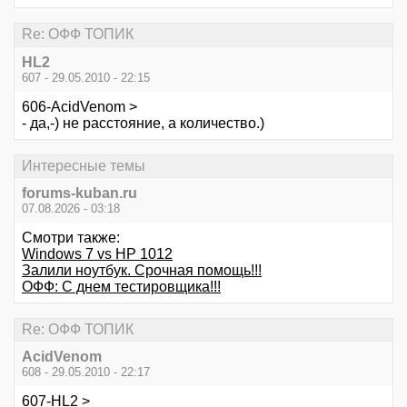
Re: ОФФ ТОПИК
HL2
607 - 29.05.2010 - 22:15
606-AcidVenom >
- да,-) не расстояние, а количество.)
Интересные темы
forums-kuban.ru
07.08.2026 - 03:18
Смотри также:
Windows 7 vs HP 1012
Залили ноутбук. Срочная помощь!!!
ОФФ: С днем тестировщика!!!
Re: ОФФ ТОПИК
AcidVenom
608 - 29.05.2010 - 22:17
607-HL2 >