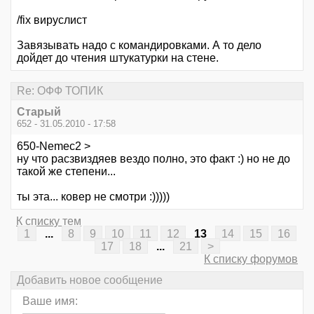
/fix вируслист
Завязывать надо с командировками. А то дело
дойдет до чтения штукатурки на стене.
Re: ОФФ ТОПИК
Старый
652 - 31.05.2010 - 17:58
650-Nemec2 >
ну что расзвиздяев вездо полно, это факт :) но не до
такой же степени...
ты эта... ковер не смотри :)))))
К списку тем
1
...
8
9
10
11
12
13
14
15
16
17
18
...
21
>
К списку форумов
Добавить новое сообщение
Ваше имя: