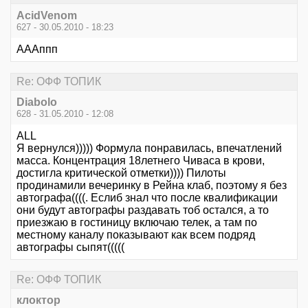
AcidVenom
627 - 30.05.2010 - 18:23
АААппп
Re: ОФФ ТОПИК
Diabolo
628 - 31.05.2010 - 12:08
ALL
Я вернулся))))) Формула понравилась, впечатлений
масса. Концентрация 18летнего Чиваса в крови,
достигла критической отметки)))) Пилоты
продинамили вечеринку в Рейна клаб, поэтому я без
автографа((((. Еслиб знал что после квалификации
они будут автографы раздавать тоб остался, а то
приезжаю в гостиницу включаю телек, а там по
местному каналу показывают как всем подряд
автографы сыпят(((((
Re: ОФФ ТОПИК
клоктор