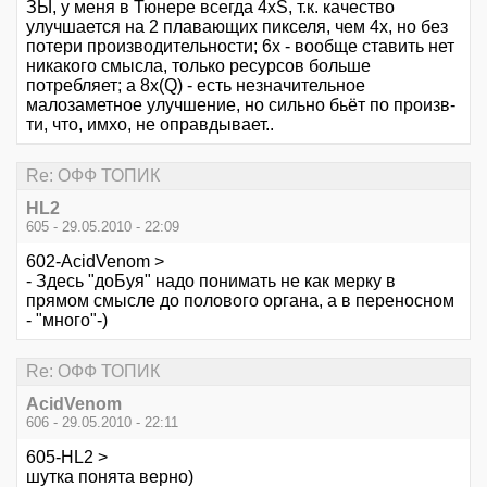
ЗЫ, у меня в Тюнере всегда 4хS, т.к. качество
улучшается на 2 плавающих пикселя, чем 4х, но без
потери производительности; 6x - вообще ставить нет
никакого смысла, только ресурсов больше
потребляет; а 8x(Q) - есть незначительное
малозаметное улучшение, но сильно бьёт по произв-
ти, что, имхо, не оправдывает..
Re: ОФФ ТОПИК
HL2
605 - 29.05.2010 - 22:09
602-AcidVenom >
- Здесь "доБуя" надо понимать не как мерку в
прямом смысле до полового органа, а в переносном
- "много"-)
Re: ОФФ ТОПИК
AcidVenom
606 - 29.05.2010 - 22:11
605-HL2 >
шутка понята верно)