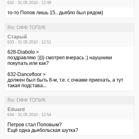
632 - 31.05.2010 - 12:49
то-то Попов лишь 15.. дьябло был рядом)
Re: ОФФ ТОПИК
Старый
633 - 31.05.2010 - 12:51
628-Diabolo >
поздравляю :)))) смотрел вчерась :) наушники
покупать или как?
632-Dancefloor >
должен был быть 8-м, т.е. с очками приехать, а тут
такая подстава...
Re: ОФФ ТОПИК
Eduard
634 - 31.05.2010 - 12:54
Петров стал Поповым?
Ещё одна дьябольская шутка?