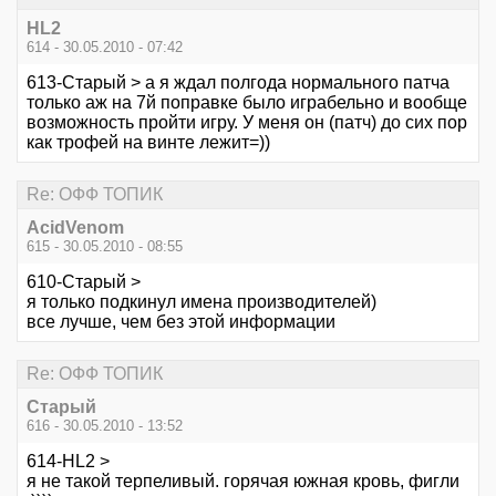
HL2
614 - 30.05.2010 - 07:42
613-Старый > а я ждал полгода нормального патча
только аж на 7й поправке было играбельно и вообще
возможность пройти игру. У меня он (патч) до сих пор
как трофей на винте лежит=))
Re: ОФФ ТОПИК
AcidVenom
615 - 30.05.2010 - 08:55
610-Старый >
я только подкинул имена производителей)
все лучше, чем без этой информации
Re: ОФФ ТОПИК
Старый
616 - 30.05.2010 - 13:52
614-HL2 >
я не такой терпеливый. горячая южная кровь, фигли