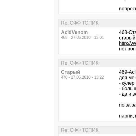
вопрос
Re: ОФФ ТОПИК
AcidVenom
468-Ст
469 - 27.05.2010 - 13:01
старый 
http://
нет воп
Re: ОФФ ТОПИК
Старый
469-Ac
470 - 27.05.2010 - 13:22
для мен
- куле
- больш
- да и 
но за з
парни, 
Re: ОФФ ТОПИК