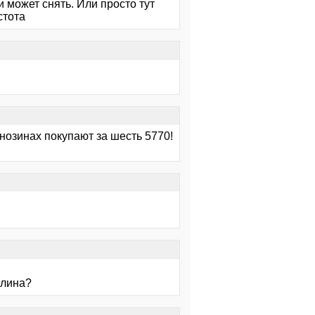
и может снять. Или просто тут
стота
внозинах покупают за шесть 5770!
клина?