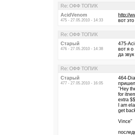
Re: ОФФ ТОПИК
AcidVenom
http://
475 - 27.05.2010 - 14:33
вот это
Re: ОФФ ТОПИК
Старый
475-Ac
476 - 27.05.2010 - 14:38
вот я о
да звук
Re: ОФФ ТОПИК
Старый
464-Dia
477 - 27.05.2010 - 16:05
пришел
"Hey th
for itne
extra $$
I am ela
get back
Vince"
последн