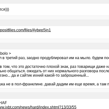
ся)))
epositfiles.com/files/4ybep5jn1
bolo >
 в третий раз, заодно продублировал им на мыло. будем пос
 том, что это достаточно плохой знак, раз товарищи даже н
ьно общаться. ожидать от них нормального разговора после
зно... да и сайтик ихний какой-то заброшенный...
ка не в пол-франклине. давай дадим им еще время, а там п
 HAF
www.ixbt.com/news/hard/index.shtml?13/33/55