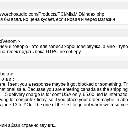
www.echoaudio.com/Products/PCI/MiaMIDI/index.php
 я бы взял, но цена кусает, если новая и через магазин
idVenom >
 чем и говорю - это для записи хорошоая звучка. а мне - ту
 на телек подать пока НТРС не соберу
bolo >
 ответ:
ere, I sent you a response maybe it got blocked or something. Th
rnational sale. Becuase you are entering canada as the shipping 
. 15 delivery charge is for cont USA only. 65.00 usd is internati
ving for computex tiday, so if you place your order maybe in abo
 june 13th. YOu'll be one of the first to go out when we resume 
ий абзац странно звучит...