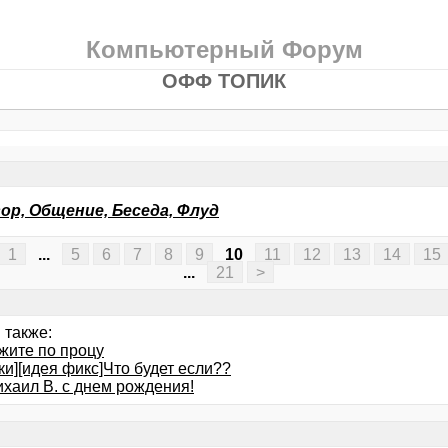
Компьютерный Форум
ОФФ ТОПИК
ор, Общение, Беседа, Флуд
1
...
5
6
7
8
9
10
11
12
13
14
15
...
21
>
 также:
жите по процу
ки][идея фикс]Что будет если??
ихаил В. с днем рождения!