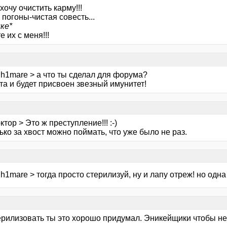
хочу очистить карму!!!
погоны-чистая совесть...
ке*
 их с меня!!!
gh1mare > а что ты сделал для форума?
та и будет присвоен звезный имунитет!
ктор > Это ж преступление!!! :-)
ько за хвост можно поймать, что уже было не раз.
h1mare > тогда просто стерилизуй, ну и лапу отреж! но одна
ерилизовать ты это хорошо придумал. Эникейщики чтобы не