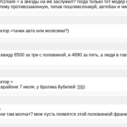
h1mare > а звезды на жв заслужил? тогда только тот модер 
 тему противозаконную, типав пошливсенакуй, автобан и чи
ктор >тачки авто или жолезяки?)
ввиду 8500 за три с половиной, и 4890 за пять, а люди в го
ы
ктор >
 врайоне 7 июля, у братика йубилей :)))))
й
 они там молчат? мож пусть появятся этой половинкой фран