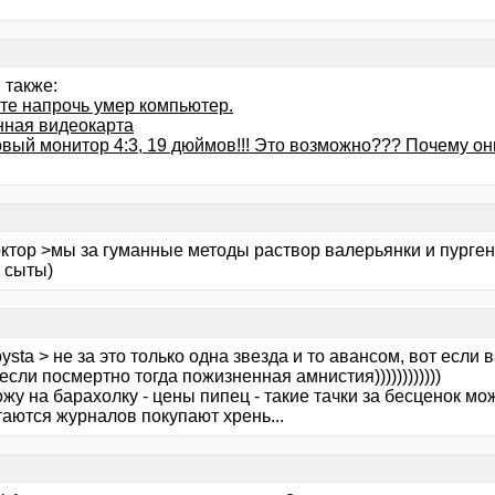
 также:
те напрочь умер компьютер.
нная видеокарта
овый монитор 4:3, 19 дюймов!!! Это возможно??? Почему он
ктор >мы за гуманные методы раствор валерьянки и пургена
 сыты)
ysta > не за это только одна звезда и то авансом, вот если
 если посмертно тогда пожизненная амнистия))))))))))))
жу на барахолку - цены пипец - такие тачки за бесценок мо
итаются журналов покупают хрень...