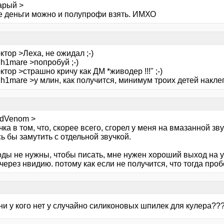
арый >
ие деньги можно и полупрофи взять. ИМХО
ктор >Леха, не ожидал ;-)
h1mare >попробуй ;-)
ктор >страшно кричу как ДМ *живодер !!!" ;-)
h1mare >у млин, как получится, минимум троих детей наклеп
idVenom >
ка в том, что, скорее всего, сгорел у меня на вмазанной з
ь бы замутить с отдельной звучкой.
оды не нужны, чтобы писать, мне нужен хороший выход на 
через нвидию. потому как если не получится, что тогда проб
ни у кого нет у случайно силиконовых шпилек для кулера??