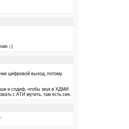
аю ;-)
вучке цифровой выход, потому
уши и спдиф, чтобы звук в ХДМИ
овать с АТИ мутить, там есть сие.
?