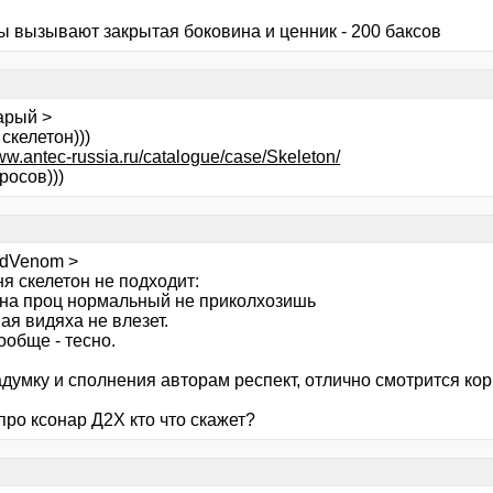
ы вызывают закрытая боковина и ценник - 200 баксов
арый >
скелетон)))
www.antec-russia.ru/catalogue/case/Skeleton/
росов)))
idVenom >
я скелетон не подходит:
р на проц нормальный не приколхозишь
ая видяха не влезет.
вообще - тесно.
адумку и сполнения авторам респект, отлично смотрится корп
про ксонар Д2Х кто что скажет?