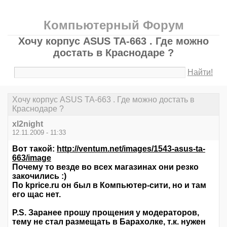
Компьютерный Форум
Хочу корпус ASUS TA-663 . Где можно
достать в Краснодаре ?
Найти!
Хочу корпус ASUS TA-663 . Где можно достать в
Краснодаре ?
xl2night
12.11.2009 - 11:33
Вот такой:
http://ventum.net/images/1543-asus-ta-
663/image
Почему то везде во всех магазинах они резко
закочились :)
По kprice.ru он был в Компьютер-сити, но и там
его щас нет.
P.S. Заранее прошу прощения у модераторов,
тему не стал размещать в Барахолке, т.к. нужен