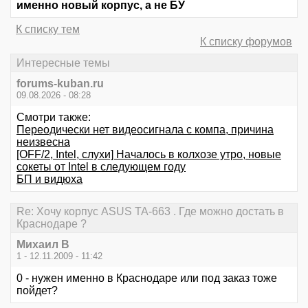
именно новый корпус, а не БУ
К списку тем
К списку форумов
Интересные темы
forums-kuban.ru
09.08.2026 - 08:28
Смотри также:
Переодически нет видеосигнала с компа, причина
неизвесна
[OFF/2, Intel, слухи] Началось в колхозе утро, новые
сокеты от Intel в следующем году
БП и видюха
Re: Хочу корпус ASUS TA-663 . Где можно достать в
Краснодаре ?
Михаил В
1 - 12.11.2009 - 11:42
0 - нужен именно в Краснодаре или под заказ тоже
пойдет?