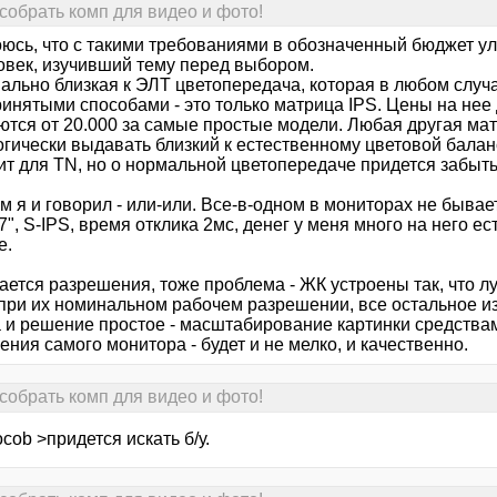
собрать комп для видео и фото!
боюсь, что с такими требованиями в обозначенный бюджет у
ловек, изучивший тему перед выбором.
ально близкая к ЭЛТ цветопередача, которая в любом случ
инятыми способами - это только матрица IPS. Цены на нее
ются от 20.000 за самые простые модели. Любая другая мат
гически выдавать близкий к естественному цветовой баланс
т для TN, но о нормальной цветопередаче придется забыть.
ем я и говорил - или-или. Все-в-одном в мониторах не бывае
7", S-IPS, время отклика 2мс, денег у меня много на него ест
е.
сается разрешения, тоже проблема - ЖК устроены так, что 
 при их номинальном рабочем разрешении, все остальное из
 и решение простое - масштабирование картинки средства
ния самого монитора - будет и не мелко, и качественно.
собрать комп для видео и фото!
cob >придется искать б/у.