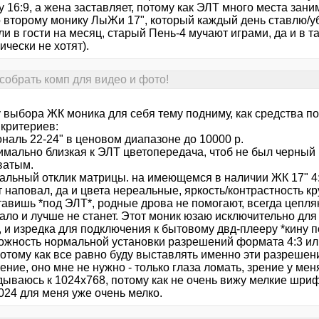
 16:9, а жена заставляет, потому как ЭЛТ много места зани
о второму монику ЛыЖи 17", который каждый день ставлю/у
и в гости на месяц, старый Пень-4 мучают играми, да и в т
ически не хотят).
собрать комп для видео и фото!
 выбора ЖК моника для себя тему подниму, как средства по
 критериев:
ональ 22-24" в ценовом диапазоне до 10000 р.
имально близкая к ЭЛТ цветопередача, чтоб не был черный 
ватым.
мальный отклик матрицы. на имеющемся в наличии ЖК 17" 4:
 наповал, да и цвета нереальные, яркость/контрастность кру
авишь *под ЭЛТ*, родные дрова не помогают, всегда цепляю
мало и лучше не станет. Этот моник юзаю исключительно дл
 и изредка для подключения к бытовому двд-плееру *кину п
можность нормальной установки разрешений формата 4:3 или
отому как все равно буду выставлять именно эти разрешени
ние, оно мне не нужно - только глаза ломать, зрение у меня
дываюсь к 1024х768, потому как не очень вижу мелкие шриф
024 для меня уже очень мелко.