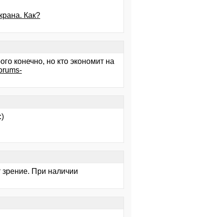
крана. Как?
го конечно, но кто экономит на
forums-
:)
т зрение. При наличии