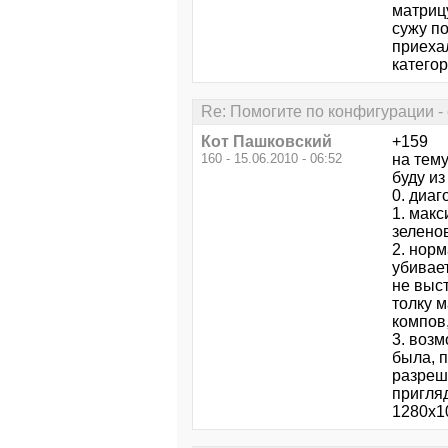
матрицу
сужу п
приехал
категор
Re: Помогите по конфигурации - 
Кот Пашковский
+159
160 - 15.06.2010 - 06:52
на тему
буду из
0. диаг
1. макс
зелено
2. нор
убивает
не выст
толку 
компов,
3. воз
была, п
разреше
пригля
1280х1