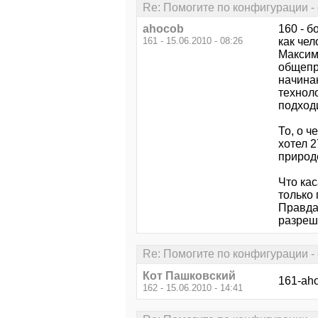
Re: Помогите по конфигурации - 
ahocob
160 - 
161 - 15.06.2010 - 08:26
как че
Максим
общепр
начина
техноло
подходи
То, о ч
хотел 2
природ
Что ка
только
Правда
разреше
Re: Помогите по конфигурации - 
Кот Пашковский
161-aho
162 - 15.06.2010 - 14:41