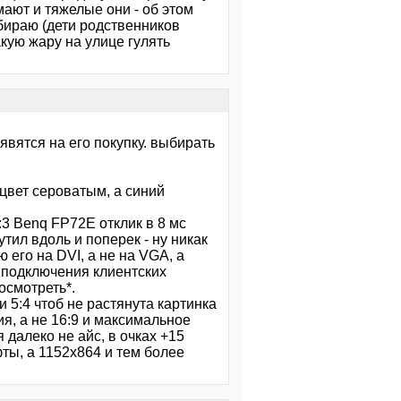
мают и тяжелые они - об этом
бираю (дети родственников
акую жару на улице гулять
явятся на его покупку. выбирать
цвет сероватым, а синий
3 Benq FP72E отклик в 8 мс
тил вдоль и поперек - ну никак
 его на DVI, а не на VGA, а
я подключения клиентских
осмотреть*.
 5:4 чтоб не растянута картинка
я, а не 16:9 и максимальное
 далеко не айс, в очках +15
ты, а 1152х864 и тем более