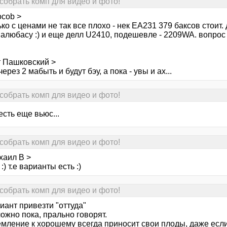
собрать комп для видео и фото!
ocob >
ько с ценами не так все плохо - нек ЕА231 379 баксов стоит.
палюбасу :) и еще делл U2410, подешевле - 2209WA. вопрос
т Пашковский >
через 2 мабыть и будут бэу, а пока - увы и ах...
собрать комп для видео и фото!
 есть еще вьюс...
собрать комп для видео и фото!
хаил В >
:) т.е варианты есть :)
собрать комп для видео и фото!
иант привезти "оттуда"
ложно пока, прально говорят.
емление к хорошему всегда приносит свои плоды, даже если