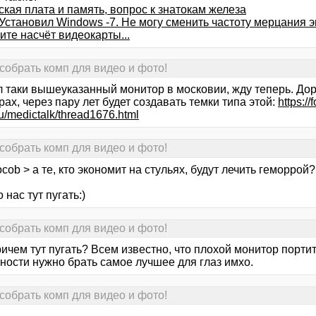
кая плата и память, вопрос к знатокам железа
 Установил Windows -7. Не могу сменить частоту мерцания э
те насчёт видеокарты...
собрать комп для видео и фото!
 таки вышеуказанный монитор в московии, жду теперь. Доро
ах, через пару лет будет создавать темки типа этой:
https://
u/medictalk/thread1676.html
собрать комп для видео и фото!
cob > а те, кто экономит на стульях, будут лечить геморрой?
 нас тут пугать:)
собрать комп для видео и фото!
ричем тут пугать? Всем известно, что плохой монитор порти
ности нужно брать самое лучшее для глаз имхо.
собрать комп для видео и фото!