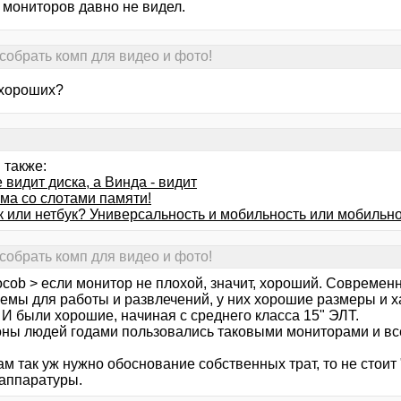
 мониторов давно не видел.
собрать комп для видео и фото!
 хороших?
 также:
 видит диска, а Винда - видит
ма со слотами памяти!
к или нетбук? Универсальность и мобильность или мобильн
собрать комп для видео и фото!
ocob > если монитор не плохой, значит, хороший. Совреме
емы для работы и развлечений, у них хорошие размеры и ха
 И были хорошие, начиная с среднего класса 15" ЭЛТ.
ны людей годами пользовались таковыми мониторами и вс
м так уж нужно обоснование собственных трат, то не стоит
 аппаратуры.