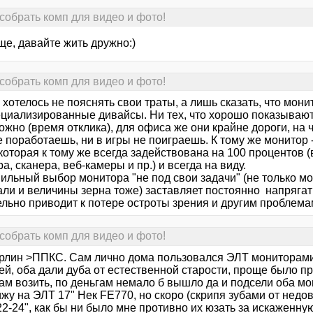
собрать комп для видео и фото!
ще, давайте жить дружно:)
собрать комп для видео и фото!
хотелось не пояснять свои траты, а лишь сказать, что мони
ециализированные дивайсы. Ни тех, что хорошо показывают 
жно (время отклика), для офиса же они крайне дороги, на 
 поработаешь, ни в игры не поиграешь. К тому же монитор 
которая к тому же всегда задействована на 100 процентов (
а, сканера, веб-камеры и пр.) и всегда на виду.
ильный выбор монитора "не под свои задачи" (не только мо
ли и величины зерна тоже) заставляет постоянно напрягать
ельно приводит к потере остроты зрения и другим проблема
собрать комп для видео и фото!
рлин >ППКС. Сам лично дома пользовался ЭЛТ мониторами т
й, оба дали дуба от естественной старости, проще было пр
м возить, по деньгам немало б вышло да и подсели оба мон
жу на ЭЛТ 17" Нек FE770, но скоро (скрипя зубами от недо
22-24", как бы ни было мне противно их юзать за искаженн