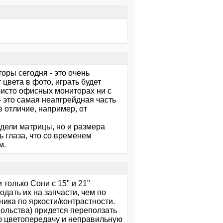
торы сегодня - это очень
цвета в фото, играть будет
чисто офисных мониторах ни с
- это самая неапгрейдная часть
в отличие, например, от
дели матрицы, но и размера
 глаза, что со временем
м.
олько Сони с 15" и 21"
одать их на запчасти, чем по
ика по яркости/контрастности.
вольства) придется переползать
ую цветопередачу и неправильную