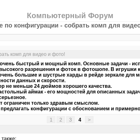
Компьютерный Форум
е по конфигурации - собрать комп для видео
рать комп для видео и фото!
очень быстрый и мощный комп. Основные задачи - ис
высокого разрешения и фоток в фотошопе. В игрушки к
очень большие и шустрые харды в рейде зеркале для 
ности данных и скорости.
р не меньше 24 дюймов хорошего качества.
астольный аймак - его мощностей для описанных задач 
серьезное.
 ограничен только здравым смыслом.
предлагать конфигурации с обоснованием и примерно
1
2
3
4
>
 также: