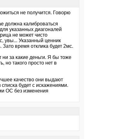
ложиться не получится. Говорю
ае должна калиброваться
 для указанных диагоналей
рица не может чисто
, увы... Указанный ценник
 Зато время отклика будет 2мс.
т ни за какие деньги. Я бы тоже
ь, но такого просто нет в
лучшее качество они выдают
 списка будет с искажениями.
ми ОС без изменения