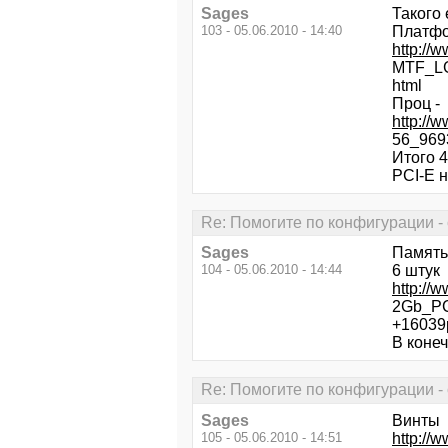
Sages
Такого
103 - 05.06.2010 - 14:40
Платфо
http://
MTF_L
html
Проц -
http://
56_969
Итого 4
PCI-E н
Re: Помогите по конфигурации - 
Sages
Память
104 - 05.06.2010 - 14:44
6 штук
http:/
2Gb_PC
+16039р
В конеч
Re: Помогите по конфигурации - 
Sages
Винты
105 - 05.06.2010 - 14:51
http://