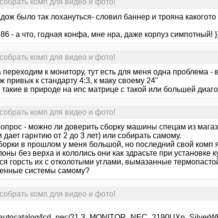
собрать комп для видео и фото!
дож было так лохануться- словил баннер и трояна какогото н
86 - а что, годная конфа, мне нра, даже корпуз симпотный! )
собрать комп для видео и фото!
 переходим к монитору, тут есть для меня одна проблема - в
ж привык к стандарту 4:3, к маку своему 24"
 такие в природе на ипс матрице с такой или большей диаг
собрать комп для видео и фото!
вопрос - можно ли доверить сборку машины спецам из магаз
 дает гарнтию от 2 до 3 лет) или собирать самому.
орки в прошлом у меня большой, но последний свой комп я 
оны без верха и кололись они как здрасьте при установке ку
ся горсть их с отколотыми углами, вымазанные термопастой
енные системы самому?
собрать комп для видео и фото!
.ru/autocatalog/lcd_nec/21.3_MONITOR_NEC_2190UXp_Silver