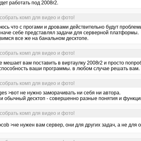
дет работать под 2008r2.
собрать комп для видео и фото!
оюсь что с прогами и дровами действительно будут проблемы,
 иначе себе представлял задачи для серверной платформы.
вимся все же на банальном десктопе.
собрать комп для видео и фото!
е мешает вам поставить в виртаулку 2008r2 и просто попро
способность ваши программы. в любом случае решать вам.
собрать комп для видео и фото!
es >вот не нужно заморачивать ни себя ни автора.
 и обычный десктоп - совершенно разные понятия и функции
собрать комп для видео и фото!
cob >не нужен вам сервер, они для других задач, а не дл