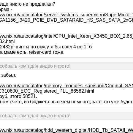
 еще никто не предлагал?
рма -
www.nix.ru/autocatalog/server_systems_supermicro/SuperMicro
GA1156_i3420_PCIE_DVD_SATARAID_HS_SAS_SATA_2xGb
www.nix.ru/autocatalog/intel/CPU_Intel_Xeon_X3450_BOX_2.6
32.html
2482р. винты по вкусу, я бы взял 4 по 1Гб
а маме есть, reiser-card тоже.
собрать комп для видео и фото!
 забыл.
/www.nix.ru/autocatalog/memory_modules_samsung/Original_
310600_ECC_Registered_PLL_86582.html
уб, итого 58521.
ном счете, из бюджета вылезем немного, зато это уже будет
собрать комп для видео и фото!
www.nix.ru/autocatalog/hdd_western_digital/HDD_Tb_SATAII_We