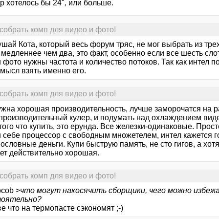
 хотелось бы 24", или больше.
собрать комп для видео и фото!
ушай Кота, который весь форум тряс, не мог выбрать из тре
медленнее чем два, это факт, особенно если все шесть сло
 фото нужны частота и количество потоков. Так как интел 
мысл взять именно его.
собрать комп для видео и фото!
ужна хорошая производительность, лучше заморочатся на ра
производительный кулер, и подумать над охлаждением виде
того что купить, это ерунда. Все железки-одинаковые. Прост
и себе процессор с свободным множетелем, интел кажется гот
ословные деньги. Купи быструю память, не сто гигов, а хотя
дет действительно хорошая.
собрать комп для видео и фото!
ocob >
что могут накосячить сборщики, чего можно избежа
тоятельно?
ве что на термопасте сэкономят ;-)