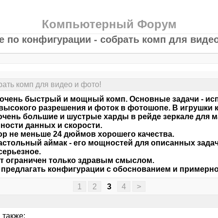
Компьютерный Форум
е по конфигурации - собрать комп для видео
рать комп для видео и фото!
очень быстрый и мощный комп. Основные задачи - ис
высокого разрешения и фоток в фотошопе. В игрушки к
очень большие и шустрые харды в рейде зеркале для 
ности данных и скорости.
р не меньше 24 дюймов хорошего качества.
астольный аймак - его мощностей для описанных задач 
серьезное.
 ограничен только здравым смыслом.
предлагать конфигурации с обоснованием и примерно
1
2
3
4
>
 также: