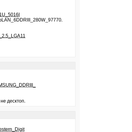
_1U_5016I
LAN_6DDRIII_280W_97770.
6_2.5_LGA11
SAMSUNG_DDRIII_
 не десктоп.
stern_Digit