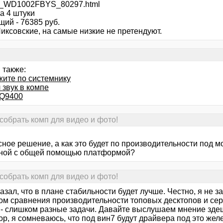
_WD1002FBYS_80297.html
а 4 штуки
щий - 76385 руб.
иксовские, на самые низкие не претендуют.
 также:
жите по системнику
 звук в компе
 Q9400
собрать комп для видео и фото!
ное решение, а как это будет по производительности под м
ной с общей помощью платформой?
собрать комп для видео и фото!
азал, что в плане стабильности будет лучше. Честно, я не з
ом сравнения производительности топовых десктопов и сер
 - слишком разные задачи. Давайте выслушаем мнение здеш
ор, я cомневаюсь, что под вин7 будут драйвера под это жел