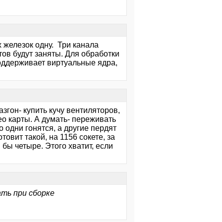
х железок одну. Три канала
тов будут заняты. Для обработки
поддерживает виртуальные ядра,
згон- купить кучу вентиляторов,
о карты. А думать- переживать
о одни гонятся, а другие пердят
овит такой, на 1156 сокете, за
 бы четыре. Этого хватит, если
ть при сборке