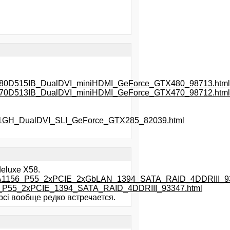
GVN480D515IB_DualDVI_miniHDMI_GeForce_GTX480_98713.html
GVN470D513IB_DualDVI_miniHDMI_GeForce_GTX470_98712.html
5UD1GH_DualDVI_SLI_GeForce_GTX285_82039.html
eluxe X58.
_LGA1156_P55_2xPCIE_2xGbLAN_1394_SATA_RAID_4DDRIII_93
56_P55_2xPCIE_1394_SATA_RAID_4DDRIII_93347.html
pci вообще редко встречается.