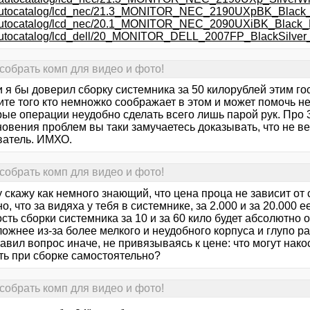
ru/autocatalog/lcd_nec/21.3_MONITOR_NEC_2190UXpBK_Blac
ru/autocatalog/lcd_nec/20.1_MONITOR_NEC_2090UXiBK_Blac
u/autocatalog/lcd_dell/20_MONITOR_DELL_2007FP_BlackSil
собрать комп для видео и фото!
и я бы доверил сборку системника за 50 килорублей этим г
те того кто немножко соображает в этом и может помочь не
ые операции неудобно сделать всего лишь парой рук. Про 3
новения проблем вы таки замучаетесь доказывать, что не в
ватель. ИМХО.
собрать комп для видео и фото!
у скажу как немного знающий, что цена проца не зависит от 
о, что за видяха у тебя в системнике, за 2.000 и за 20.000 е
сть сборки системника за 10 и за 60 кило будет абсолютно
ложнее из-за более мелкого и неудобного корпуса и глупо 
авил вопрос иначе, не привязываясь к цене: что могут нак
ть при сборке самостоятельно?
собрать комп для видео и фото!