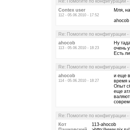
Re: Помогите по конфигурации - 
Contex user
Мля, на
112 - 05.06.2010 - 17:52
ahocob 
Re: Помогите по конфигурации - 
ahocob
Ну тада
113 - 05.06.2010 - 18:23
очень у
Есть ли
Re: Помогите по конфигурации - 
ahocob
и еще 
114 - 05.06.2010 - 18:27
время и
Опыт сб
еще атл
валяют
соврем
Re: Помогите по конфигурации - 
Кот
113-ahocob
Пашковский
>
http://www.nix