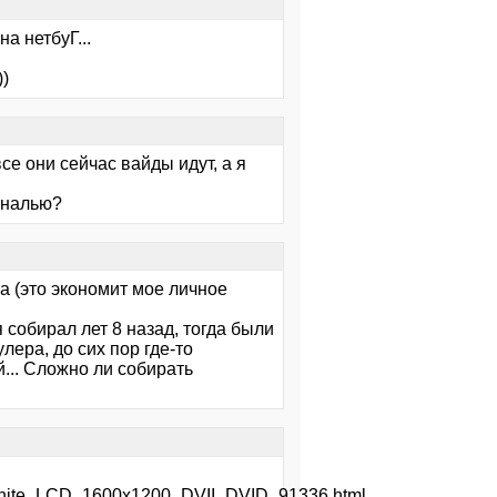
а нетбуГ...
))
се они сейчас вайды идут, а я
ональю?
а (это экономит мое личное
собирал лет 8 назад, тогда были
лера, до сих пор где-то
... Сложно ли собирать
White_LCD_1600x1200_DVII_DVID_91336.html