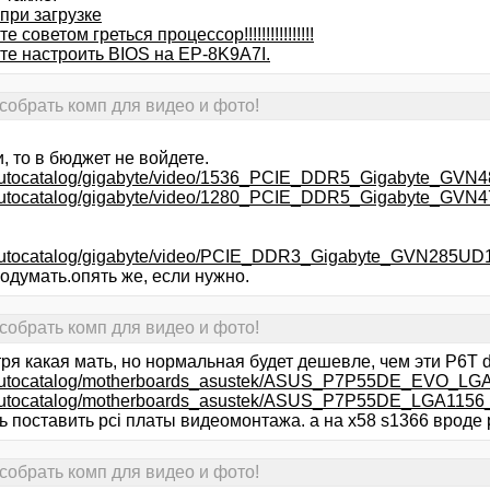
при загрузке
 советом греться процессор!!!!!!!!!!!!!!!!
те настроить BIOS на EP-8K9A7I.
собрать комп для видео и фото!
, то в бюджет не войдете.
ru/autocatalog/gigabyte/video/1536_PCIE_DDR5_Gigabyte_
ru/autocatalog/gigabyte/video/1280_PCIE_DDR5_Gigabyte_
ru/autocatalog/gigabyte/video/PCIE_DDR3_Gigabyte_GVN28
одумать.опять же, если нужно.
собрать комп для видео и фото!
ря какая мать, но нормальная будет дешевле, чем эти P6T d
ru/autocatalog/motherboards_asustek/ASUS_P7P55DE_EVO
ru/autocatalog/motherboards_asustek/ASUS_P7P55DE_LGA11
 поставить pci платы видеомонтажа. а на х58 s1366 вроде 
собрать комп для видео и фото!