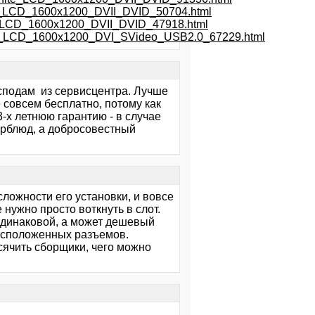
k_LCD_1600x1200_DVII_DVID_50704.html
k_LCD_1600x1200_DVII_DVID_47918.html
ver_LCD_1600x1200_DVI_SVideo_USB2.0_67229.html
осподам из сервисцентра. Лучше
 совсем бесплатно, потому как
-х летнюю гарантию - в случае
ерблюд, а добросовестный
сложности его установки, и вовсе
е нужно просто воткнуть в слот.
 одинаковой, а может дешевый
расположенных разъемов.
осячить сборщики, чего можно