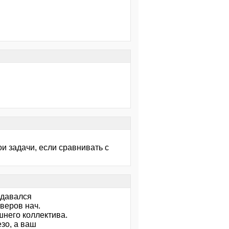
ои задачи, если сравнивать с
адавался
веров нач.
него коллектива.
езо, а ваш