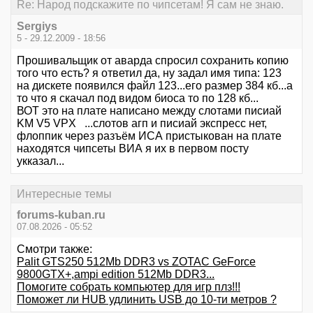
Re: Народ подскажите по чипсетам! Я сам не знаю.
Sergiys
5 - 29.12.2009 - 18:56
Прошивальщик от аварда спросил сохранить копию
того что есть? я ответил да, ну задал имя типа: 123
на дискете появился файл 123...его размер 384 кб...а
то что я скачал под видом биоса то по 128 кб...
ВОТ это на плате написано между слотами писиай
KM V5 VPX ...слотов агп и писиай экспресс нет,
флоппик через разъём ИСА пристыкован на плате
находятся чипсеты ВИА я их в первом посту
укказал...
Интересные темы
forums-kuban.ru
07.08.2026 - 05:52
Смотри также:
Palit GTS250 512Mb DDR3 vs ZOTAC GeForce
9800GTX+,ampi edition 512Mb DDR3...
Помогите собрать компьютер для игр плз!!!
Поможет ли HUB удлинить USB до 10-ти метров ?