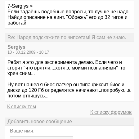
7-Sergiys >
Если задаёшь подобные вопросы, то лучше не надо.
Найди описание на винт. "Обрежь" его до 32 гигов и
работай.
Re: Народ подскажите по чипсетам! Я сам не знаю.
Sergiys
10 - 30.12.2009 - 10:17
Ребят я это для эксперимента делаю. Если чего и
сгорит "что врятли....хотя..с моими познаниями" то
хрен сним...
Ну вот нашел я биос патчер он типа фиксит биос и
диски до 120 Гб определятся начинают...попробую...а
потом отпишусь...
К списку тем
К списку форумов
Добавить новое сообщение
Ваше имя: