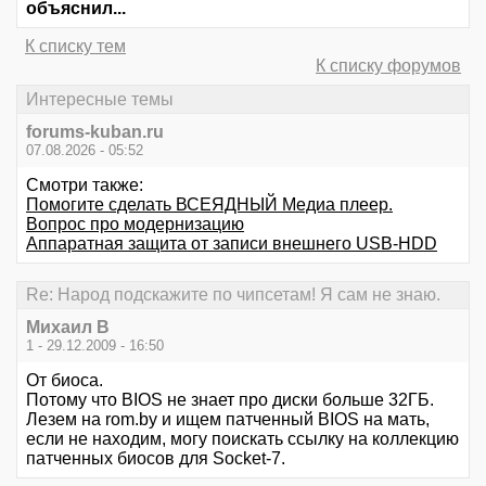
объяснил...
К списку тем
К списку форумов
Интересные темы
forums-kuban.ru
07.08.2026 - 05:52
Смотри также:
Помогите сделать ВСЕЯДНЫЙ Медиа плеер.
Вопрос про модернизацию
Аппаратная защита от записи внешнего USB-HDD
Re: Народ подскажите по чипсетам! Я сам не знаю.
Михаил В
1 - 29.12.2009 - 16:50
От биоса.
Потому что BIOS не знает про диски больше 32ГБ.
Лезем на rom.by и ищем патченный BIOS на мать,
если не находим, могу поискать ссылку на коллекцию
патченных биосов для Socket-7.