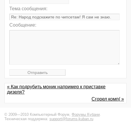
Тема сообщения:
Сообщение:
« Как подрубить моник например к приставке
дизеля?
Сгорел комп( »
© 2009—2010 Компьютерный Форум,
Форумы Кубани
.
Техническая поддержка:
support@forums-kuban.ru