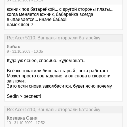
8 - 31.10.2009 - 10:14
южник под батарейкой... с другой стороны платы...
когда меняется южник, бабарейка всегда
выпаивается... иначе бабах!!!
намёк ясен?
Re: Acer 5110, Вандалы оторвали батарейку
бабах
9 - 31.10.2009 - 10:35
Куда уж яснее, спасибо. Будем знать.
Всё же откатили биос на старый , пока работает.
Может просто совпадение, и он снова в скорости
заглючит.
Зато если снова заколбасится, будет ясно почему.
Sedin > респект!
Re: Acer 5110, Вандалы оторвали батарейку
Козявка Саня
10 - 31.10.2009 - 17:52