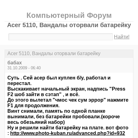
Компьютерный Форум
Acer 5110, Вандалы оторвали батарейку
Найти!
Acer 5110, Вандалы оторвали батарейку
бабах
31.10.2009 - 06:40
Суть . Сей асер был куплен б/у, работал и
перестал.
Выскакивает начальный экран, надпись "Press
F2 шоб зайти в сэтап" , и всё.
До этого вылетал "чмос чек сум эррор" нажмите
F1 для продолжения.
Винт снимали, память по одной планке
вынимали, без батарейки пробовали.(короче
весь обезьяний набор)
Ну и решили найти батарейку на плате. вот фото
:
http://www.photo-kuban.ru/advanced.php?id=932