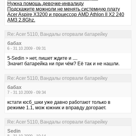
Нужна помощь девочке-инвалиду
Подскажите можноли не менять системную плату
Acer Aspire X3200 и процессор AMD Athlon II X2 240
AM3 2.8Ghz.
Re: Acer 5110, Вандалы оторвали батарейку
бабах
6 - 31.10.2009 - 09:31
5-Sedin > нет, пишет ждите и ....
Значит батарейка ни при чём? Её так и не нашли.
Re: Acer 5110, Вандалы оторвали батарейку
бабах
7 - 31.10.2009 - 09:34
кстати юсб_шки уже давно работают только в
режиме 1.1, мож южник и вправду догорает.
Re: Acer 5110, Вандалы оторвали батарейку
Sedin