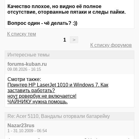
Качество плохое, но видно её полное
отсутствие, оторванные пятаки и следы пайки.
Вопрос один - чё делать? :))
К списку тем
1
>
К списку форумов
Интересные темы
forums-kuban.ru
09.08.2026 - 16:15
Смотри также:
Принтер HP LaserJet 1010 и Windows 7. Как
заставить работать?
ноут ровербук не включается!
ЧАЙНИКУ нужна помощь.
Re: Acer 5110, Вандалы оторвали батарейку
Nazar23rus
1 - 31.10.2009 - 06:54