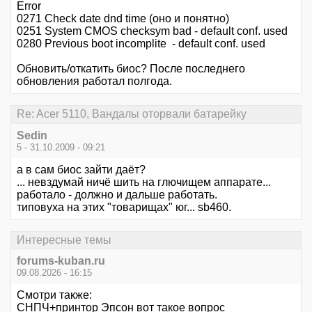
Error
0271 Check date dnd time (оно и понятно)
0251 System CMOS checksym bad - default conf. used
0280 Previous boot incomplite - default conf. used
Обновить/откатить биос? После последнего
обновления работал полгода.
Re: Acer 5110, Вандалы оторвали батарейку
Sedin
5 - 31.10.2009 - 09:21
а в сам биос зайти даёт?
... невздумай ничё шить на глючищем аппарате...
работало - должно и дальше работать.
типовуха на этих "товарищах" юг... sb460.
Интересные темы
forums-kuban.ru
09.08.2026 - 16:15
Смотри также:
СНПЧ+принтор Эпсон вот такое вопрос