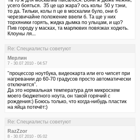
усего бояться. 35 це що жара? ось колы 50 у тэни,
то да. Тильки, колы п це в москалии було, они б
черезвичайне положение ввели б. Та ще у них
торхяники горять, жидка дымка по улыцам, и що?
Пив городу у масках, та марлювих повязках ходють.
Клоуны ля...
Re: Специалисты советуют
Мерлин
7 - 30.07.2010 - 04:57
"процессор ноутбука, видеокарта или его чипсет при
нагревании до 60-70 градусов просто автоматически
отключится".
Да это нормальная температура для микросхем
моего бюджетного ноута, он такой горячий с
рождения:) Боюсь только, что когда-нибудь пластик
на яйца потечёт:)
Re: Специалисты советуют
RazZzor
8 - 30.07.2010 - 05:02