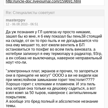
http://uncle-doc.livejournal.com/159691.html
Re: Специалисты советуют
masterppv
12 - 06.08.2010 - 06:51
Да уж познания у ГЛ шелеза ну просто никакие,
зашел бы ко мне, я б ему показал бы пень3й стоящий
на складе, от он то про пыль и не догадывается что
она ему мешает то, вот ежели вентиль в БП
остановиться то похфиг во всем пиль виновата. а
нотебуки запихнул я ему термопару в радиатор, 93гр,
а ен собака не выключаеца, наверное неправильный
ноут что-ли.
"электронных плат, экранов и прочих, то загореться
они в принципе не могут" ОООО а ви не видели как
при межслойном замыкании горит текстолит????
Хорошо горит с хлопками и пламенем. И эта пиль
она хитрая она тольки на дешовку садиться, а вот
взял комп за 50 тыров, наверное с антипылинным
покрытием.
А вообще это бред полный и абсолютное незнание
темы.