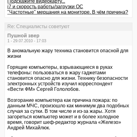
Подскажите видеокарту...
i7 и скорость работы/загрузки ОС
"Частотные" мерцания на мониторе. В чём причина?
Re: Специалисты советуют
Пушной звер
1 - 29.07.2010 - 17:03
В аномальную жару техника становится опасной для
жизни
Горящие компьютеры, взрывающиеся в руках
телефоны: пользоваться в жару гаджетами
становится опасно для жизни. Технику безопасности
электронных устройств изучил корреспондент
«Вести ФМ» Сергей Гололобов.
Возгорание компьютера как причина пожара: по
данным МЧС, произошло как минимум два подобных
случая за сутки. В том числе и из-за жары. Хотя
загореться компьютер может и в более холодное
время, говорит шеф-редактор журнала «Железо»
Андрей Михайлюк.