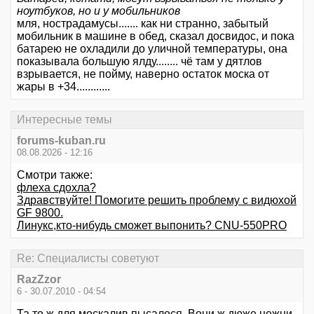
ноутбуков, но и у мобильников
мля, нострадамусы....... как ни странно, забытый
мобильник в машине в обед, сказал досвидос, и пока
батарею не охладили до уличной температуры, она
показывала большую ялду........ чё там у дятлов
взрывается, не пойму, наверно остаток моска от
жары в +34............
Интересные темы
forums-kuban.ru
08.08.2026 - 12:16
Смотри также:
флеха сдохла?
Здравствуйте! Помогите решить проблему с видюхой
GF 9800.
Линукс,кто-нибудь сможет выпонить? CNU-550PRO
Re: Специалисты советуют
RazZzor
6 - 30.07.2010 - 04:54
Та то ж для москалив пысалося. Вони ж дюже нежни,