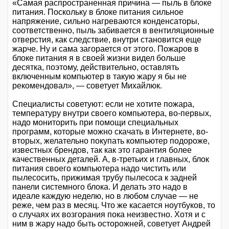
«Самая распространенная причина — пыль в блоке
питания. Поскольку в блоке питания сильное
напряжение, сильно нагреваются конденсаторы,
соответственно, пыль забивается в вентиляционные
отверстия, как следствие, внутри становится еще
жарче. Ну и сама загорается от этого. Пожаров в
блоке питания я в своей жизни видел больше
десятка, поэтому, действительно, оставлять
включенным компьютер в такую жару я бы не
рекомендовал», — советует Михайлюк.
Специалисты советуют: если не хотите пожара,
температуру внутри своего компьютера, во-первых,
надо мониторить при помощи специальных
программ, которые можно скачать в Интернете, во-
вторых, желательно покупать компьютер подороже,
известных брендов, так как это гарантия более
качественных деталей. А, в-третьих и главных, блок
питания своего компьютера надо чистить или
пылесосить, прижимая трубу пылесоса к задней
панели системного блока. И делать это надо в
идеале каждую неделю, но в любом случае — не
реже, чем раз в месяц. Что же касается ноутбуков, то
о случаях их возгорания пока неизвестно. Хотя и с
ним в жару надо быть осторожней, советует Андрей