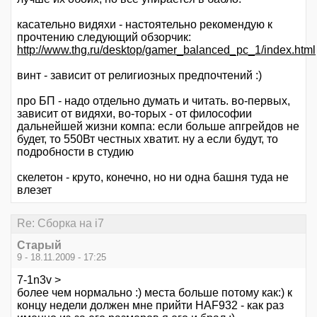
касательно видяхи - настоятельно рекомендую к
прочтению следующий обзорчик:
http://www.thg.ru/desktop/gamer_balanced_pc_1/index.html
винт - зависит от религиозных предпочтений :)
про БП - надо отдельно думать и читать. во-первых,
зависит от видяхи, во-торых - от философии
дальнейшей жизни компа: если больше апгрейдов не
будет, то 550Вт честных хватит. ну а если будут, то
подробности в студию
скелетон - круто, конечно, но ни одна башня туда не
влезет
Re: Сборка на i7
Старый
9 - 18.11.2009 - 17:25
7-1n3v >
более чем нормально :) места больше потому как:) к
концу недели должен мне прийти HAF932 - как раз