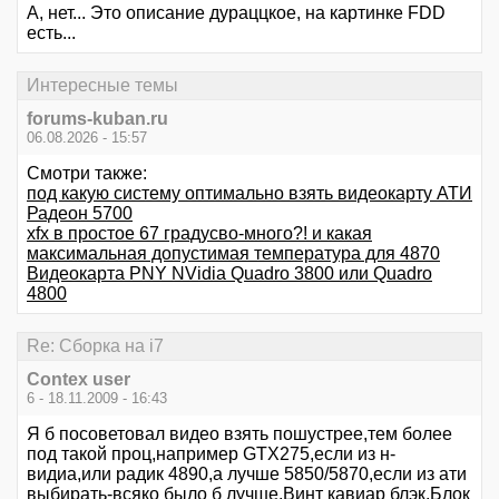
А, нет... Это описание дураццкое, на картинке FDD
есть...
Интересные темы
forums-kuban.ru
06.08.2026 - 15:57
Смотри также:
под какую систему оптимально взять видеокарту АТИ
Радеон 5700
xfx в простое 67 градусво-много?! и какая
максимальная допустимая температура для 4870
Видеокарта PNY NVidia Quadro 3800 или Quadro
4800
Re: Сборка на i7
Contex user
6 - 18.11.2009 - 16:43
Я б посоветовал видео взять пошустрее,тем более
под такой проц,например GTX275,если из н-
видиа,или радик 4890,а лучше 5850/5870,если из ати
выбирать-всяко было б лучше.Винт кавиар блэк.Блок