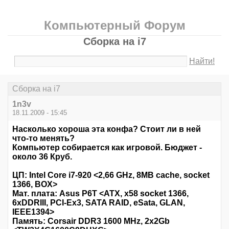
Компьютерный Форум
Сборка на i7
Найти!
Сборка на i7
1n3v
18.11.2009 - 15:45
Насколько хороша эта конфа? Стоит ли в ней
что-то менять?
Компьютер собирается как игровой. Бюджет -
около 36 Круб.
ЦП: Intel Core i7-920 <2,66 GHz, 8MB cache, socket
1366, BOX>
Мат. плата: Asus P6T <ATX, x58 socket 1366,
6xDDRIII, PCI-Ex3, SATA RAID, eSata, GLAN,
IEEE1394>
Память: Corsair DDR3 1600 MHz, 2x2Gb