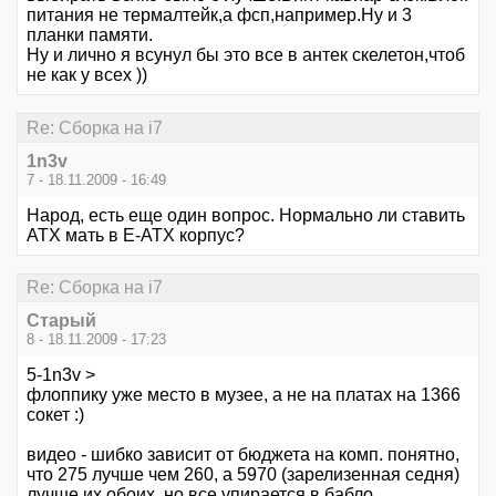
питания не термалтейк,а фсп,например.Ну и 3
планки памяти.
Ну и лично я всунул бы это все в антек скелетон,чтоб
не как у всех ))
Re: Сборка на i7
1n3v
7 - 18.11.2009 - 16:49
Народ, есть еще один вопрос. Нормально ли ставить
ATX мать в E-ATX корпус?
Re: Сборка на i7
Старый
8 - 18.11.2009 - 17:23
5-1n3v >
флоппику уже место в музее, а не на платах на 1366
сокет :)
видео - шибко зависит от бюджета на комп. понятно,
что 275 лучше чем 260, а 5970 (зарелизенная седня)
лучше их обоих, но все упирается в бабло.