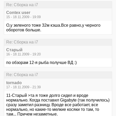
Re: Сборка на i7
Contex user
15 - 18.11.2009 - 19:09
О,у зеленого тоже 32м кэша.Все равно,у черного
оборотов больше.
Re: Сборка на i7
Старый
16 - 18.11.2009 - 19:20
по обзорам 12-я рыба получше ВД :)
Re: Сборка на i7
tornado
17 - 18.11.2009 - 21:39
11-Старый >та я тоже долго сидел и вроде
нормально. Когда поставил Gigabyte (так получилось)
сразу заметил разницу. Вроде все работает, все
нормально, но какие-то мелкие косяки то там, то
там... Причем незаметные.