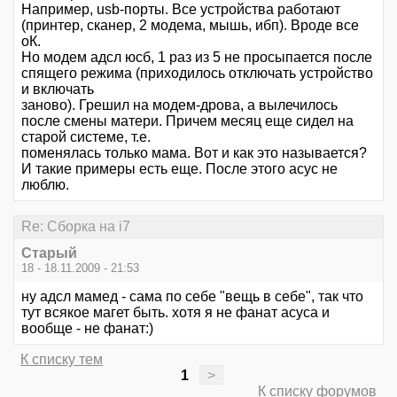
Например, usb-порты. Все устройства работают
(принтер, сканер, 2 модема, мышь, ибп). Вроде все
оК.
Но модем адсл юсб, 1 раз из 5 не просыпается после
спящего режима (приходилось отключать устройство
и включать
заново). Грешил на модем-дрова, а вылечилось
после смены матери. Причем месяц еще сидел на
старой системе, т.е.
поменялась только мама. Вот и как это называется?
И такие примеры есть еще. После этого асус не
люблю.
Re: Сборка на i7
Старый
18 - 18.11.2009 - 21:53
ну адсл мамед - сама по себе "вещь в себе", так что
тут всякое магет быть. хотя я не фанат асуса и
вообще - не фанат:)
К списку тем
1
>
К списку форумов