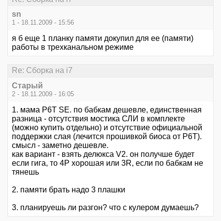
sn
1 - 18.11.2009 - 15:56
я б еще 1 планку памяти докупил для ее (памяти)
работы в трехканальном режиме
Re: Сборка на i7
Старый
2 - 18.11.2009 - 16:05
1. мама P6T SE. по бабкам дешевле, единственная
разница - отсутствия мостика СЛИ в комплекте
(можно купить отдельно) и отсутствие официальной
поддержки слая (лечится прошивкой биоса от P6T).
смысл - заметно дешевле.
как вариант - взять делюкса V2. он получше будет
если гига, то 4P хорошая или 3R, если по бабкам не
тянешь
2. памяти брать надо 3 плашки
3. планируешь ли разгон? что с кулером думаешь?