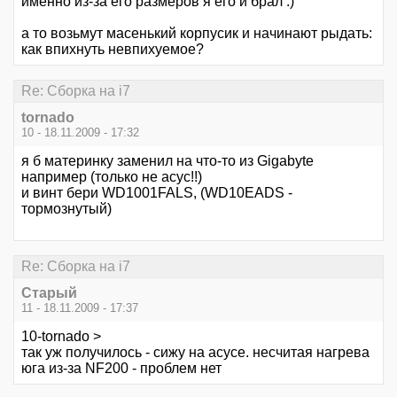
именно из-за его размеров я его и брал :)
а то возьмут масенький корпусик и начинают рыдать:
как впихнуть невпихуемое?
Re: Сборка на i7
tornado
10 - 18.11.2009 - 17:32
я б материнку заменил на что-то из Gigabyte
например (только не асус!!)
и винт бери WD1001FALS, (WD10EADS -
тормознутый)
Re: Сборка на i7
Старый
11 - 18.11.2009 - 17:37
10-tornado >
так уж получилось - сижу на асусе. несчитая нагрева
юга из-за NF200 - проблем нет