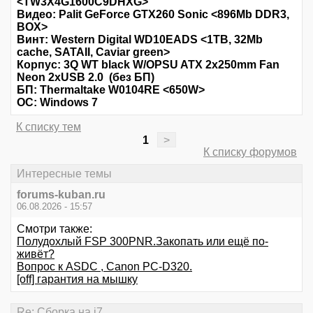
<TW3X4G1600C9DHXG>
Видео: Palit GeForce GTX260 Sonic <896Mb DDR3,
BOX>
Винт: Western Digital WD10EADS <1TB, 32Mb
cache, SATAII, Caviar green>
Корпус: 3Q WT black W/OPSU ATX 2x250mm Fan
Neon 2xUSB 2.0 (без БП)
БП: Thermaltake W0104RE <650W>
ОС: Windows 7
К списку тем
1
>
К списку форумов
Интересные темы
forums-kuban.ru
06.08.2026 - 15:57
Смотри также:
Полудохлый FSP 300PNR.Закопать или ещё по-
живёт?
Вопрос к ASDC , Canon PC-D320.
[off] гарантия на мышку
Re: Сборка на i7