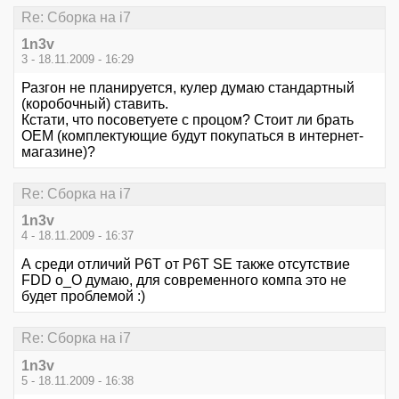
Re: Сборка на i7
1n3v
3 - 18.11.2009 - 16:29
Разгон не планируется, кулер думаю стандартный
(коробочный) ставить.
Кстати, что посоветуете с процом? Стоит ли брать
ОЕМ (комплектующие будут покупаться в интернет-
магазине)?
Re: Сборка на i7
1n3v
4 - 18.11.2009 - 16:37
А среди отличий P6T от P6T SE также отсутствие
FDD о_О думаю, для современного компа это не
будет проблемой :)
Re: Сборка на i7
1n3v
5 - 18.11.2009 - 16:38