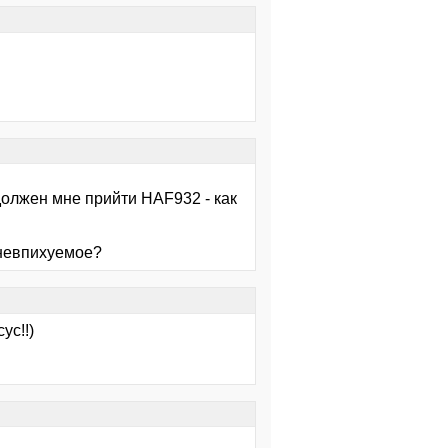
 должен мне прийти HAF932 - как
 невпихуемое?
ус!!)