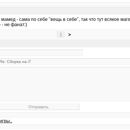
 мамед - сама по себе "вещь в себе", так что тут всякое маг
- не фанат:)
1
>
игры..