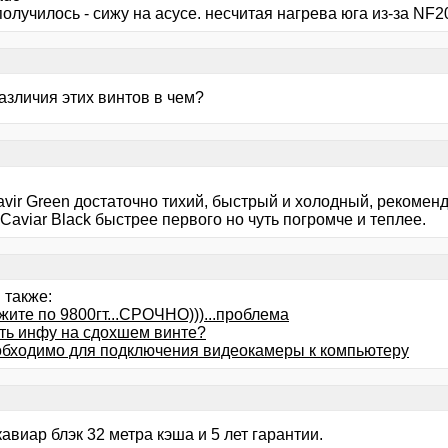
получилось - сижу на асусе. несчитая нагрева юга из-за NF2
различия этих винтов в чем?
avir Green достаточно тихий, быстрый и холодный, рекомен
Caviar Black быстрее первого но чуть погромче и теплее.
 также:
жите по 9800гт...СРОЧНО)))...проблема
ить инфу на сдохшем винте?
обходимо для подключения видеокамеры к компьютеру
кавиар блэк 32 метра кэша и 5 лет гарантии.