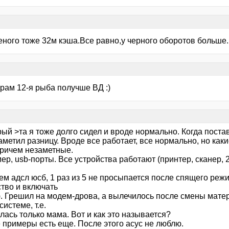
еного тоже 32м кэша.Все равно,у черного оборотов больше.
рам 12-я рыба получше ВД :)
ый >та я тоже долго сидел и вроде нормально. Когда постав
аметил разницу. Вроде все работает, все нормально, но каки
Причем незаметные.
р, usb-порты. Все устройства работают (принтер, сканер, 
ем адсл юсб, 1 раз из 5 не просыпается после спящего реж
ство и включать
). Грешил на модем-дрова, а вылечилось после смены мате
системе, т.е.
ась только мама. Вот и как это называется?
 примеры есть еще. После этого асус не люблю.