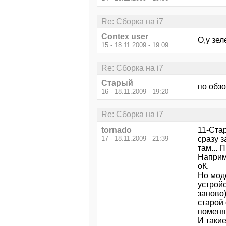
Re: Сборка на i7
Contex user
О,у зел
15 - 18.11.2009 - 19:09
Re: Сборка на i7
Старый
по обзо
16 - 18.11.2009 - 19:20
Re: Сборка на i7
tornado
11-Стар
17 - 18.11.2009 - 21:39
сразу з
там... 
Наприме
оК.
Но мод
устрой
заново
старой 
поменял
И такие