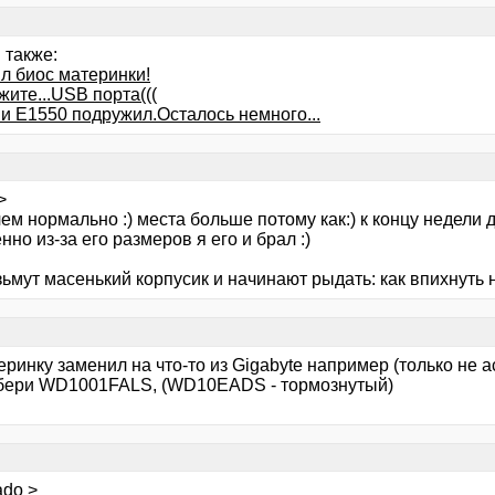
 также:
л биос материнки!
ите...USB порта(((
 и E1550 подружил.Осталось немного...
>
ем нормально :) места больше потому как:) к концу недели
нно из-за его размеров я его и брал :)
зьмут масенький корпусик и начинают рыдать: как впихнуть
еринку заменил на что-то из Gigabyte например (только не ас
 бери WD1001FALS, (WD10EADS - тормознутый)
ado >