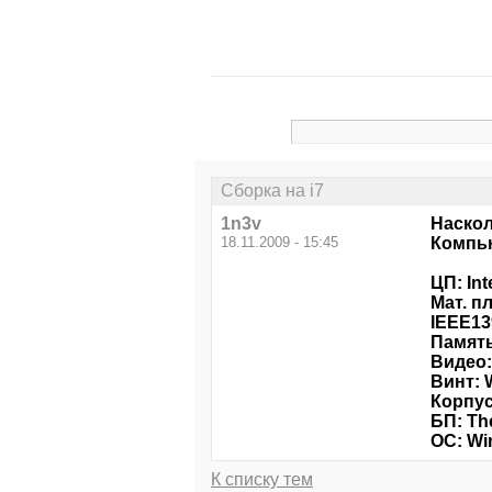
Сборка на i7
1n3v
Наскол
18.11.2009 - 15:45
Компью
ЦП: Int
Мат. пл
IEEE13
Память
Видео:
Винт: 
Корпус
БП: Th
ОС: Wi
К списку тем