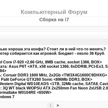
Компьютерный Форум
Сборка на i7
ько хороша эта конфа? Стоит ли в ней что-то менять?
тер собирается как игровой. Бюджет - около 36 Круб.
el Core i7-920 <2,66 GHz, 8MB cache, socket 1366, BOX>
ата: Asus P6T <ATX, x58 socket 1366, 6xDDRIII, PCI-Ex3, 
94>
: Corsair DDR3 1600 MHz, 2x2Gb <TW3X4G1600C9DHXG>
 Palit GeForce GTX260 Sonic <896Mb DDR3, BOX>
Western Digital WD10EADS <1TB, 32Mb cache, SATAII, Cavi
: 3Q WT black W/OPSU ATX 2x250mm Fan Neon 2xUSB 2.0
ermaltake W0104RE <650W>
ndows 7
1
>