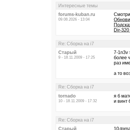
Интересные темы
forums-kuban.ru
Смотри
09.08.2026 - 13:04
Обнови
Подскаж
Dir-320
Re: Сборка на i7
Старый
7-1n3v 
9 - 18.11.2009 - 17:25
более ч
раз име
а то во
Re: Сборка на i7
tornado
я б мат
10 - 18.11.2009 - 17:32
и винт
Re: Сборка на i7
Старый
10-torn