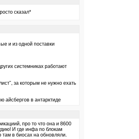
просто сказал*
ые и из одной поставки
других системниках работают
ист", за которым не нужно ехать
ию айсбергов в антарктиде
икациий, про то что она и 8600
удию! И где инфа по блокам
о там в биосах на обновляли.