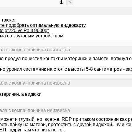
1
>
 также:
те подобрать оптимальную видеокарту
te gt220 vs Palit 9600gt
ма со звуковым устройством
ала с компа, причина неизвесна
л-продул-почистил контакты материнки и памяти, воткнул о
но уронил системник на стол с высоты 5-8 сантиметров - за
ала с компа, причина неизвесна
атеринки, а видюхи
ала с компа, причина неизвесна
может и глупый, но все же, RDP при таком состоянии как р
еть пайку на матери, протестить с другой видюхой.. ну и к
БП.. вдруг там что нить не то..