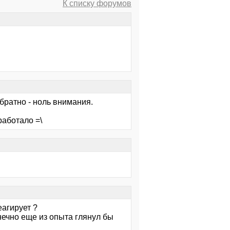
К списку форумов
братно - ноль внимания.
работало =\
еагирует ?
онечно еще из опыта глянул бы