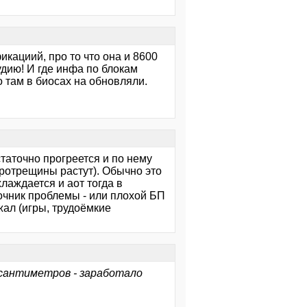
икациий, про то что она и 8600
удию! И где инфа по блокам
о там в биосах на обновляли.
статочно прогреется и по нему
кротрещины растут). Обычно это
хлаждается и аот тогда в
очник проблемы - или плохой БП
жал (игры, трудоёмкие
 сантиметров - заработало