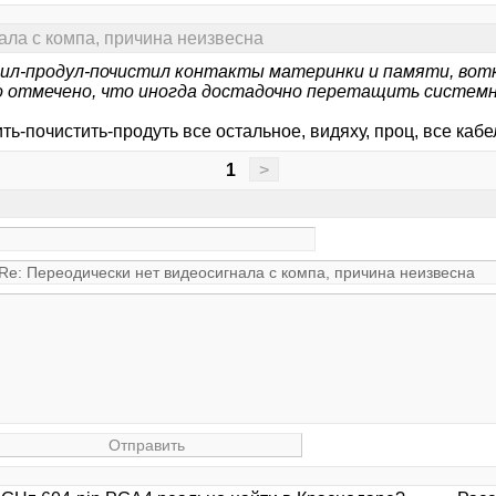
ала с компа, причина неизвесна
л-продул-почистил контакты материнки и памяти, воткн
ло отмечено, что иногда достадочно перетащить системни
ь-почистить-продуть все остальное, видяху, проц, все кабели,
1
>