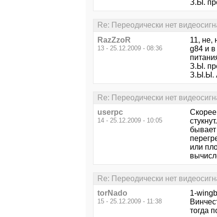
З.Ы. пр
Re: Переодически нет видеосигн
RazZzoR
11, не,
13 - 25.12.2009 - 08:36
g84 и в
питания
З.Ы. пр
З.Ы.Ы. 
Re: Переодически нет видеосигн
userpc
Скорее 
14 - 25.12.2009 - 10:05
стукнут
бывает 
перегр
или пло
вычисл
Re: Переодически нет видеосигн
torNado
1-wingb
15 - 25.12.2009 - 11:38
Винчест
тогда п