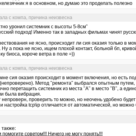
железячник я в основном, но думаю это проделать полезно
ала с компа, причина неизвесна
атно уронил системник с высоты 5-8см"
усский подход! Именно так в западных фильмах чинят русск
вествования не ясно, происходит ли сия оказия только в м
 Ну а пока не ясно, ищем плохой контакт, больной бп, крив
у биоса, короче ветра в поле =))
ала с компа, причина неизвесна
 мне сия оказия происходит в момент включения, но есть по
непроверено). Метод "ремонта" выбрался опытным путем, т.
чно перетащить системник из места "A" в место "B", а еди
ии была вибрация.
 непроверн, проверить то можно, но неочень удобено будет 
и настройка tcp\ip отличается от автоматической, но можно
 также:
 помогите советом!!! Ничего не могу понять!!!