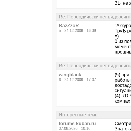
ЗЫ не 
Re: Переодически нет видеосигн
RazZzoR
"Аккур
5 - 24.12.2009 - 16:39
ТруЪ р
=)
0 из по
момент.
прошивк
Re: Переодически нет видеосигн
wingblack
(5) при
6 - 24.12.2009 - 17:07
работы(
достадо
ситуац
(4) RDP
компах 
Интересные темы
forums-kuban.ru
Смотри
07.08.2026 - 10:16
Знатоки