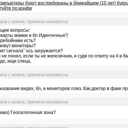
компьютеры будут востребованы в ближайшем (10 лет) буд
туйте по конфе
ала с компа, причина неизвесна
щие вопросы:
окарты мамки и бп Идентичные?
еребойники есть?
 зовут мониторы?
нет сигнала" ось загружается?
и не понял, если ты не железячник, и судя по ответу на 4 в 6
до, ищи спеца,
ала с компа, причина неизвесна
название видях, бп, и мониторов плиз. Как доктор в факе п
ала с компа, причина неизвесна
чиво) Геопатогенная зона?