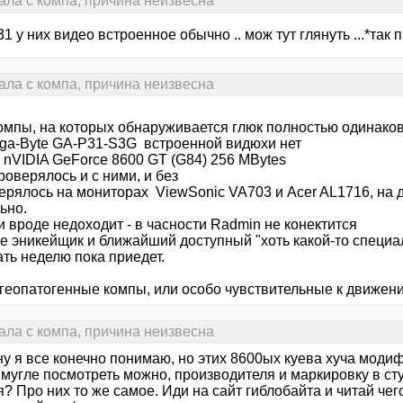
ала с компа, причина неизвесна
1 у них видео встроенное обычно .. мож тут глянуть ...*так 
ала с компа, причина неизвесна
компы, на которых обнаруживается глюк полностью одинаков
iga-Byte GA-P31-S3G встроенной видюхи нет
 nVIDIA GeForce 8600 GT (G84) 256 MBytes
проверялось и с ними, и без
верялось на мониторах ViewSonic VA703 и Acer AL1716, на 
ьно.
и вроде недоходит - в часности Radmin не конектится
е эникейщик и ближайший доступный "хоть какой-то специал
ть неделю пока приедет.
. геопатогенные компы, или особо чувствительные к движен
ала с компа, причина неизвесна
 ну я все конечно понимаю, но этих 8600ых куева хуча модиф
 мугле посмотреть можно, производителя и маркировку в ст
? Про них то же самое. Иди на сайт гиблобайта и читай чег