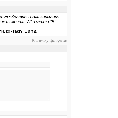
ул обратно - ноль внимания.
к из места "A" в место "B"
 контакты... и т.д.
К списку форумов