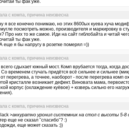
очитай ты фак уже.
ала с компа, причина неизвесна
 ну я все конечно понимаю, но этих 8600ых куева хуча модиф
 мугле посмотреть можно, производителя и маркировку в ст
? Про них то же самое. Иди на сайт гиблобайта и читай чег
очитай ты фак уже.
А еще я бы напругу в розетке померял =))
ала с компа, причина неизвесна
всего сдыхает южный мост. Комп врубается тогда, когда до
. Со временем стучать придётся всё сильнее и сильнее (ми
от перегрева, а точнее, наоборот - после перегрева комп о
етой кристалле возникает дефект. Виновата мама, первоист
хой корпус (охлаждение куёвое) + юзверь сильно его нагру
ения).
ала с компа, причина неизвесна
lack >
аккуратно уронил системник на стол с высоты 5-8
ер еще не сказал "спасибо"? :)
одожди, еще может сказать :))