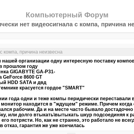
Компьютерный Форум
чески нет видеосигнала с компа, причина н
с компа, причина неизвесна
 нашей организации одну интересную поставку компов
в прошлом году
нка GIGABYTE GA-P31-
 GeForce 8600 GT
ый HDD SATA и двд
темнике красуется гордое "SMART"
нии года одни и теже компы перидически переставали
- монитор находится в "ждущем" режиме. Причем когда
ался рабочим. Да и на месте часто бывало достадочно
ку, или долго втыкать\вытыкать шкур подсоединяя к р
 его потрясти. Но, как не странно, это работало не всег
в отказ, гарантия же уже кончилась