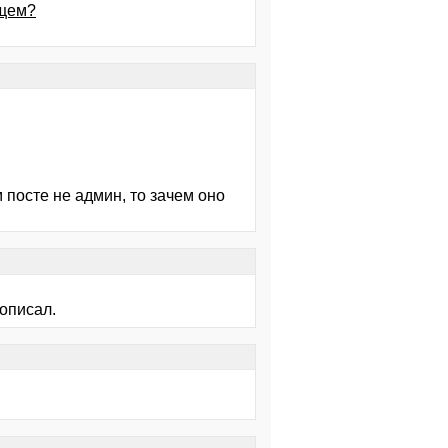
ущем?
м посте не админ, то зачем оно
рописал.