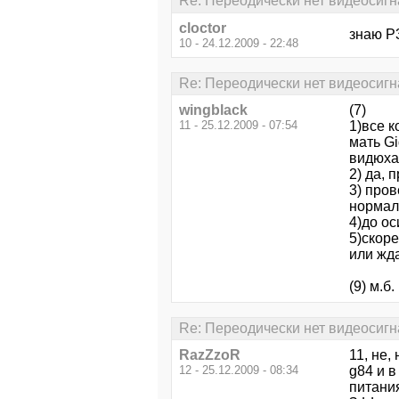
Re: Переодически нет видеосигн
cloctor
знаю Р3
10 - 24.12.2009 - 22:48
Re: Переодически нет видеосигн
wingblack
(7)
11 - 25.12.2009 - 07:54
1)все 
мать G
видюха
2) да, 
3) про
нормал
4)до ос
5)скоре
или жда
(9) м.б
Re: Переодически нет видеосигн
RazZzoR
11, не,
12 - 25.12.2009 - 08:34
g84 и в
питания