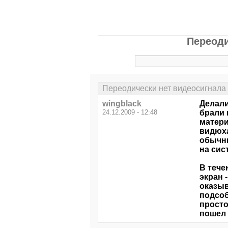
Переоди
Переодически нет видеосигнала 
wingblack
Делали
24.12.2009 - 12:48
брали 
матери
видюха
обычн
на сис
В тече
экран 
оказыв
подсоб
просто
пошел 