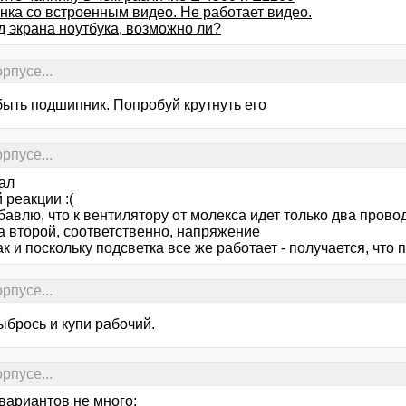
нка со встроенным видео. Не работает видео.
д экрана ноутбука, возможно ли?
рпусе...
быть подшипник. Попробуй крутнуть его
рпусе...
ал
 реакции :(
авлю, что к вентилятору от молекса идет только два провод
а второй, соответственно, напряжение
ак и поскольку подсветка все же работает - получается, что
рпусе...
ыбрось и купи рабочий.
рпусе...
вариантов не много: