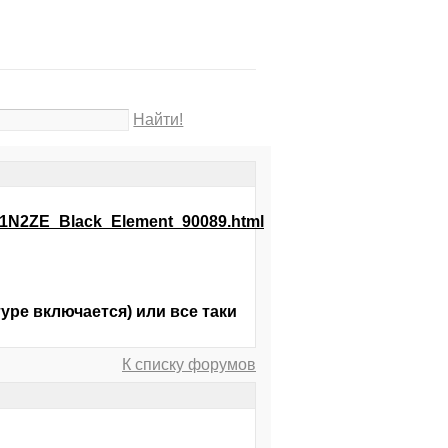
Найти!
001N2ZE_Black_Element_90089.html
уре включается) или все таки
К списку форумов