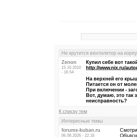
Не крутится вентилятор на корпус
Zenon
Купил себе вот тако
15.10.2010
http://www.nix.ru/au
- 16:54
На верхней его кры
Питается он от моле
При включении - заг
Вот, думаю, это так
неисправность?
К списку тем
Интересные темы
forums-kuban.ru
Смотри
06.08.2026 - 22:16
Объясн