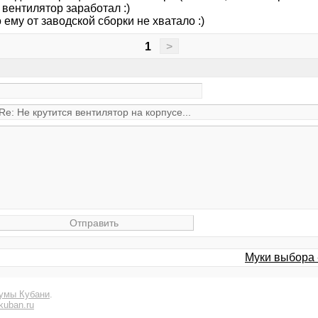
 вентилятор заработал :)
о ему от заводской сборки не хватало :)
1
>
Муки выбора 
умы Кубани
.
kuban.ru