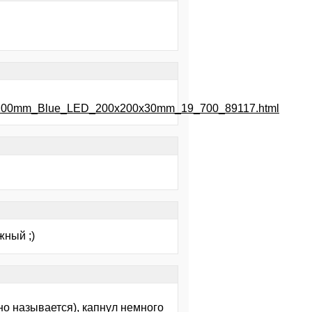
an_200mm_Blue_LED_200x200x30mm_19_700_89117.html
жный ;)
но называется), капнул немного