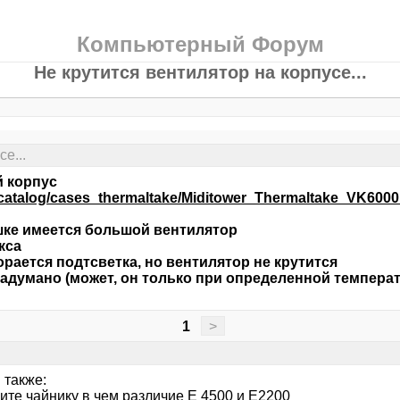
Компьютерный Форум
Не крутится вентилятор на корпусе...
е...
й корпус
tocatalog/cases_thermaltake/Miditower_Thermaltake_VK60
шке имеется большой вентилятор
кса
орается подтсветка, но вентилятор не крутится
 задумано (может, он только при определенной температ
1
>
 также:
ите чайнику в чем различие Е 4500 и Е2200