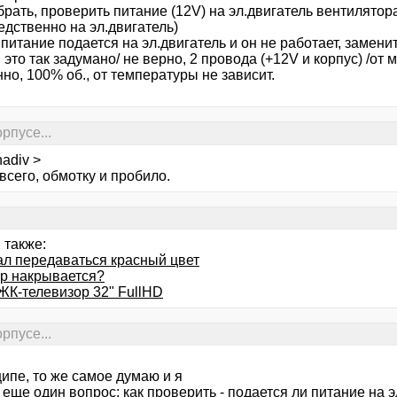
брать, проверить питание (12V) на эл.двигатель вентилятора
едственно на эл.двигатель)
 питание подается на эл.двигатель и он не работает, замени
 это так задумано/ не верно, 2 провода (+12V и корпус) /от 
но, 100% об., от температуры не зависит.
рпусе...
adiv >
всего, обмотку и пробило.
 также:
ал передаваться красный цвет
р накрывается?
ЖК-телевизор 32" FullHD
рпусе...
ипе, то же самое думаю и я
 еще один вопрос: как проверить - подается ли питание на 