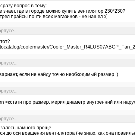
 сразу вопрос в тему:
е знает, где в городе можно купить вентилятор 230*230?
рел прайсы почти всех магазинов - не нашел :(
рпусе...
этот?
u/autocatalog/coolermaster/Cooler_Master_R4LUS07ABGP_F
рпусе...
 вариант, если не найду точно необходимый размер :)
рпусе...
on >кстати про размер, мерил диаметр внутренний или нару
рпусе...
азалось намного проще
ся до оси вращения вентилятора (не знаю, как она правиль