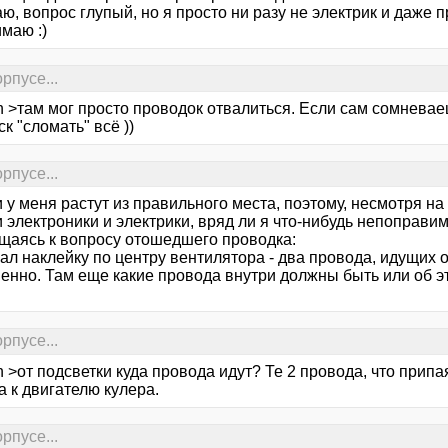
, вопрос глупый, но я просто ни разу не электрик и даже 
маю :)
рпусе...
 >там мог просто проводок отвалиться. Если сам сомневаешс
ск "сломать" всё ))
рпусе...
и у меня растут из правильного места, поэтому, несмотря на
 электроники и электрики, вряд ли я что-нибудь непоправим
щаясь к вопросу отошедшего проводка:
ал наклейку по центру вентилятора - два провода, идущих 
венно. Там еще какие провода внутри должны быть или об э
рпусе...
 >от подсветки куда провода идут? Те 2 провода, что прип
 к двигателю кулера.
рпусе...