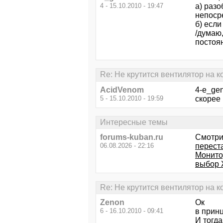
4 - 15.10.2010 - 19:47
а) разо
непоср
б) если
/думаю,
постоян
Re: Не крутится вентилятор на ко
AcidVenom
4-e_gen
5 - 15.10.2010 - 19:59
скорее 
Интересные темы
forums-kuban.ru
Смотри
06.08.2026 - 22:16
перест
Монито
выбор 
Re: Не крутится вентилятор на ко
Zenon
Ок
6 - 16.10.2010 - 09:41
в принц
И тогда