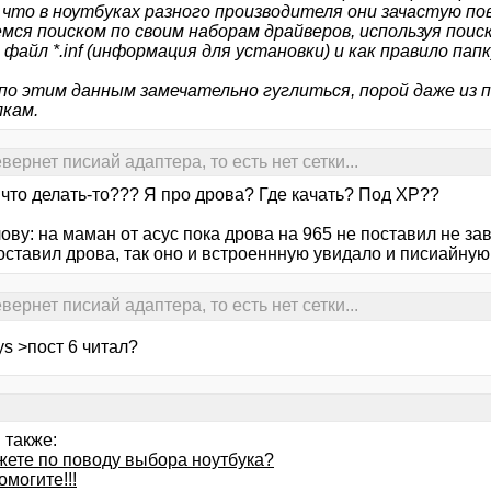
 что в ноутбуках разного производителя они зачастую п
емся поиском по своим наборам драйверов, используя поис
файл *.inf (информация для установки) и как правило папк
по этим данным замечательно гуглиться, порой даже из 
лкам.
ернет писиай адаптера, то есть нет сетки...
 что делать-то??? Я про дрова? Где качать? Под ХР??
лову: на маман от асус пока дрова на 965 не поставил не зав
оставил дрова, так оно и встроеннную увидало и писиайную
ернет писиай адаптера, то есть нет сетки...
ys >пост 6 читал?
 также:
ажете по поводу выбора ноутбука?
могите!!!