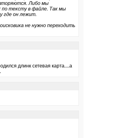
овторяются. Либо мы
к по тексту в файле. Так мы
у где он лежит.
поисковика не нужно переходить
одился длинк сетевая карта....а
.