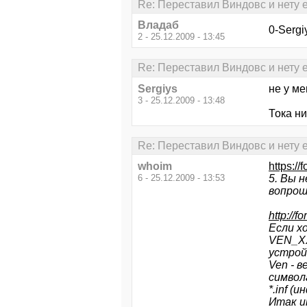
Re: Переставил Виндовс и нету ев
Владаб
0-Sergi
2 - 25.12.2009 - 13:45
Re: Переставил Виндовс и нету ев
Sergiys
не у ме
3 - 25.12.2009 - 13:48
Тока ни
Re: Переставил Виндовс и нету ев
whoim
https:/
6 - 25.12.2009 - 13:53
5. Вы 
вопрош
http://
Если х
VEN_ХХ
устрой
Ven - 
символ
*.inf 
Итак и