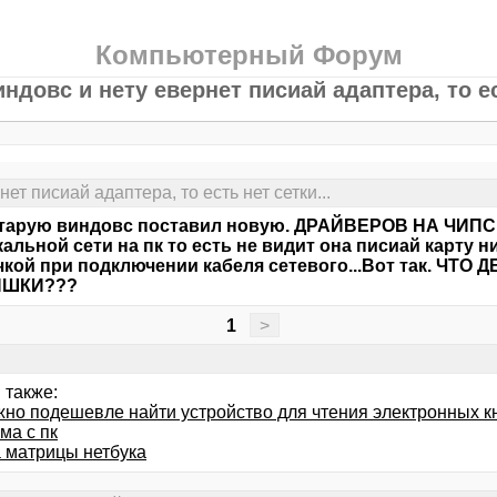
Компьютерный Форум
ндовс и нету евернет писиай адаптера, то ест
т писиай адаптера, то есть нет сетки...
старую виндовс поставил новую. ДРАЙВЕРОВ НА ЧИПС
кальной сети на пк то есть не видит она писиай карту н
кой при подключении кабеля сетевого...Вот так. ЧТО
ИШКИ???
1
>
 также:
жно подешевле найти устройство для чтения электронных к
ма с пк
 матрицы нетбука