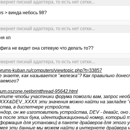
ернет писиай адаптера, то есть нет сетки...
ys > винда небось 98?
ернет писиай адаптера, то есть нет сетки...
ня хп
фига не видит она сетевую что делать то??
ернет писиай адаптера, то есть нет сетки...
/forums-kuban.ru/computers/viewtopic.php?t=33857
не знаете, как называется "железка"? Как правильно дон
аемого?
forum.oszone.net/printthread-95642.html
отите чтобы участники форума помогли вам, запрос нео
ХХ&DEV_ХХХХ эти значения можно найти на закладке "с
ства, в диспетчере устройств.
вендор, он же изготовитель устройства, DEV - девайс, он
а после этих букв, идентификационный номер, который 
(информация для установки) в пакете драйверов для этого 
мея эти данные мы можем найти в интернете драйвера н