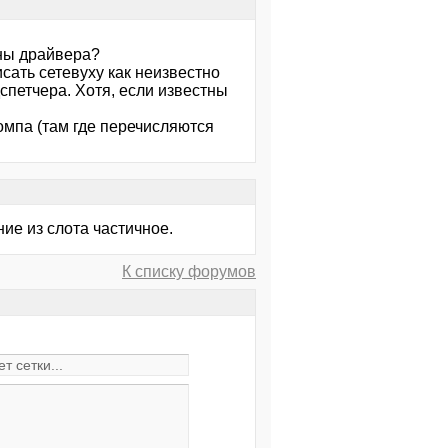
жны драйвера?
сать сетевуху как неизвестно
спетчера. Хотя, если известны
омпа (там где перечисляются
ие из слота частичное.
К списку форумов