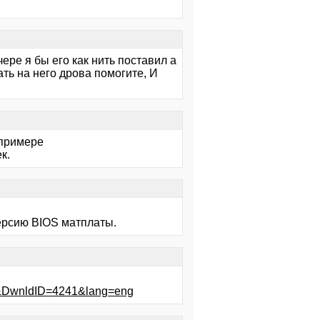
ере я бы его как нить поставил а
ать на него дрова помогите, И
 примере
к.
версию BIOS матплаты.
29&DwnldID=4241&lang=eng