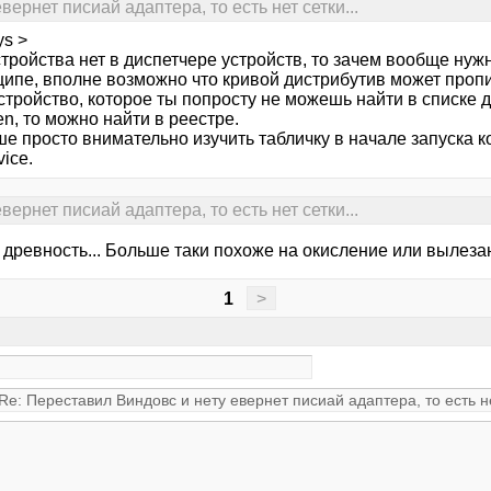
ернет писиай адаптера, то есть нет сетки...
ys >
стройства нет в диспетчере устройств, то зачем вообще ну
ципе, вполне возможно что кривой дистрибутив может пропи
стройство, которое ты попросту не можешь найти в списке д
en, то можно найти в реестре.
е просто внимательно изучить табличку в начале запуска к
ice.
ернет писиай адаптера, то есть нет сетки...
 древность... Больше таки похоже на окисление или вылезан
1
>