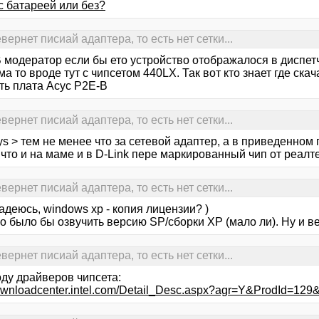
с батареей или без?
ернет писиай адаптера, то есть нет сетки...
 модератор если бы ето устройство отображалося в диспетч
а то вроде тут с чипсетом 440LX. Так вот кто знает где скач
ть плата Асус P2E-B
ернет писиай адаптера, то есть нет сетки...
ys > тем не менее что за сетевой адаптер, а в приведенном
что и на маме и в D-Link пере маркированный чип от реалте
ернет писиай адаптера, то есть нет сетки...
адеюсь, windows xp - копия лицензии? )
о было бы озвучить версию SP/сборки XP (мало ли). Ну и 
ернет писиай адаптера, то есть нет сетки...
оду драйверов чипсета:
downloadcenter.intel.com/Detail_Desc.aspx?agr=Y&ProdId=1