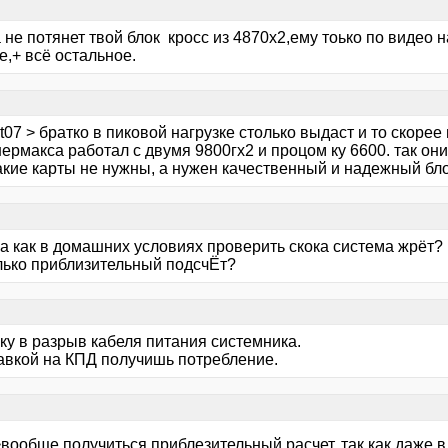
 не потянет твой блок кросс из 4870х2,ему тоько по видео н
е,+ всё остальное.
ot07 > братко в пиковой нагрузке столько выдаст и то скорее 
нермакса работал с двумя 9800гх2 и процом ку 6600. так они
акие карты не нужны, а нужен качественный и надежный бло
,а как в домашних условиях проверить скока система жрёт?
лько приблизительный подсчЁт?
ку в разрыв кабеля питания системника.
авкой на КПД получишь потребление.
вообще получиться приблезительный расчет, так как даже в 