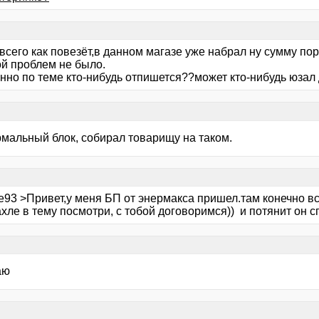
всего как повезёт,в данном магазе уже набрал ну сумму пор
ой проблем не было.
нно по теме кто-нибудь отпишется??может кто-нибудь юза
рмальный блок, собирал товарищу на таком.
le93 >Привет,у меня БП от энермакса пришел.там конечно 
хле в тему посмотри, с тобой договоримся)) и потянит он сп
аю