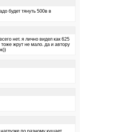
адо будет тянуть 500в в
всего нет. я лично видел как 625
 тоже жрут не мало. да и автору
к))
нагрузке по разному кушает.