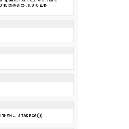
тклоняется, а это для
ли ... и так все))))