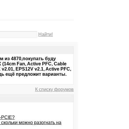
Найти!
м из 4870,покупать буду
(14cm Fan, Active PFC, Cable
v2.01, EPS12V v2.1, Active PFC,
удь ещё предложит варианты.
К списку форумов
D-PCIE?
 скольки можно разогнать на