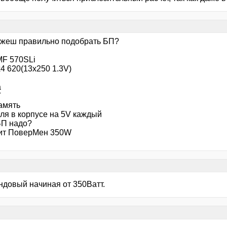
к жеш правильно подобрать БП?
F 570SLi
4 620(13х250 1.3V)
а
T
амять
иля в корпусе на 5V каждый
БП надо?
ит ПоверМен 350W
ндовый начиная от 350Ватт.