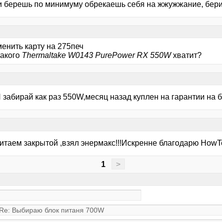
и берешь по минимуму обрекаешь себя на жжужжание, бери 
енить карту на 275печ
такого
Thermaltake W0143 PurePower RX 550W
хватит?
 забирай как раз 550W,месяц назад куплен на гарантии на 
итаем закрытой ,взял энермакс!!!Искренне благодарю HowTo
1
>