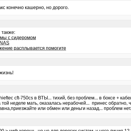
кс конечно кашерно, но дорого.
 также:
мы с сидеромом
 NAS
жение расплывается помогите
жизнь!
hieftec cft-750cs в ВТЫ... тихий, без проблем... в боксе + ка
 той неделе мать, оказалась нерабочей... принес обратно, ч
вна,приезжайте или обмен или деньги назад... проблем нет.
00 > чиф хорошь, но не для дорогих систем. у него линия 12 в 