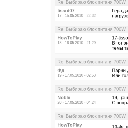
Re: Выбираю блок питаня 700W
tissot07
Гера,да
17 - 15.05.2010 - 22:32
нагрузк
Re: Выбираю блок питаня 700W
HowToPlay
17-tiss
18 - 16.05.2010 - 21:29
Вт от э
темы т
Re: Выбираю блок питаня 700W
Фд
Парни 
19 - 17.05.2010 - 02:53
Или то
Re: Выбираю блок питаня 700W
Noble
19, цэш
20 - 17.05.2010 - 04:24
С попр
Re: Выбираю блок питаня 700W
HowToPlay
19-Фд >