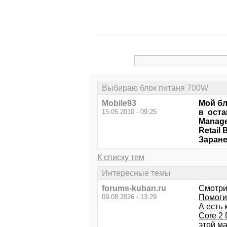
Выбираю блок питаня 700W
Mobile93
Мой бл
15.05.2010 - 09:25
в оста
Manage
Retail
Заране
К списку тем
Интересные темы
forums-kuban.ru
Смотри
09.08.2026 - 13:29
Помоги
А есть
Core 2
этой м