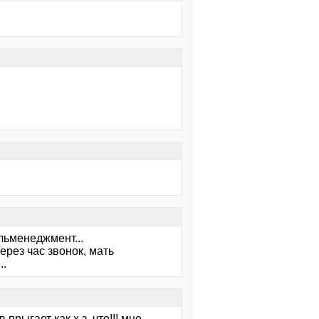
бельменеджмент...
ерез час звонок, мать
..
прыгает как х.з. что!!! мне