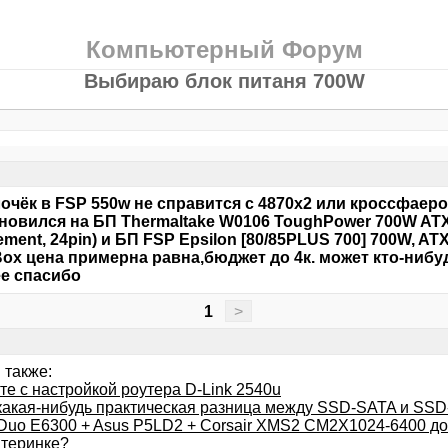
Компьютерный Форум
Выбираю блок питаня 700W
очёк в FSP 550w не справится с 4870х2 или кроссфаеро
новился на БП Thermaltake W0106 ToughPower 700W ATX 
ment, 24pin) и БП FSP Epsilon [80/85PLUS 700] 700W, ATX 
 Box цена примерна равна,бюджет до 4к. может кто-ниб
е спасибо
1
>
 также:
те с настройкой роутера D-Link 2540u
 какая-нибудь практическая разница между SSD-SATA и SS
 Duo E6300 + Asus P5LD2 + Corsair XMS2 CM2X1024-6400 до
атеринке?