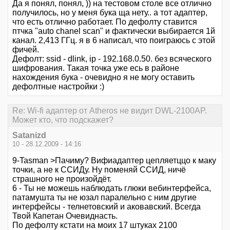
Да я понял, понял, )) на тестовом столе все отлично
получилось, но у меня бука ща нету.. а тот адаптер,
что есть отлично работает. По дефолту ставится
птчка "auto chanel scan" и фактически выбирается 1й
канал. 2,413 ГГц. я в 6 написал, что поиграюсь с этой
фичей.
Дефолт: ssid - dlink, ip - 192.168.0.50. без всяческого
шифрования. Такая точка уже есь в районе
нахождения бука - очевидно я не могу оставить
дефолтные настройки :)
Re: Wi-fi адаптер от Atheros не видит DWL-2100AP.
Может кто, что подскажет?
Satanizd
10 - 28.12.2009 - 14:16
9-Tasman >Пачиму? Вифиадаптер цепляетццо к маку
точки, а не к ССИДу. Ну поменяй ССИД, ничё
страшного не произойдёт.
6 - Ты не можешь наблюдать глюки вебинтерфейса,
патамушта ты не юзал паралельно с ним другие
интерфейсы - телнетовский и аковавский. Всегда
Твой Капетан Очевиднасть.
По дефолту кстати на моих 17 штуках 2100