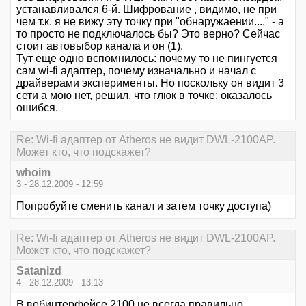
устанавливался 6-й. Шифрование , видимо, не при
чем т.к. я не вижу эту точку при "обнаружаении...." - а
то просто не подключалось бы? Это верно? Сейчас
стоит автовыбор канала и он (1).
Тут еще одно вспомнилось: почему то не пингуется
сам wi-fi адаптер, почему изначально и начал с
драйверами эксперименты. Но поскольку он видит 3
сети а мою нет, решил, что глюк в точке: оказалось
ошибся.
Re: Wi-fi адаптер от Atheros не видит DWL-2100AP.
Может кто, что подскажет?
whoim
3 - 28.12.2009 - 12:59
Попробуйте сменить канал и затем точку доступа)
Re: Wi-fi адаптер от Atheros не видит DWL-2100AP.
Может кто, что подскажет?
Satanizd
4 - 28.12.2009 - 13:13
В вебинтерфейсе 2100 не всегда правильно