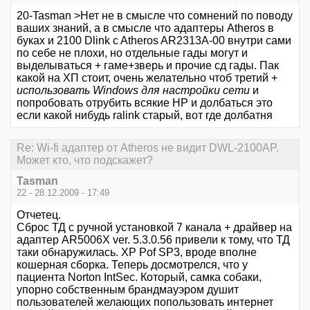
20-Tasman >Нет не в смысле что сомнений по поводу
ваших знаний, а в смысле что адаптеры Atheros в
буках и 2100 Dlink c Atheros AR2313A-00 внутри сами
по себе не плохи, но отдельные гады могут и
выделываться + гаме+зверь и прочие сд гады. Пак
какой на ХП стоит, очень желательно чтоб третий +
использовать Windows для настройки сети
и
попробовать отрубить всякие HP и долбаться это
если какой нибудь ralink старый, вот где долбатня
Re: Wi-fi адаптер от Atheros не видит DWL-2100AP.
Может кто, что подскажет?
Tasman
22 - 28.12.2009 - 17:49
Отчетец.
Сброс ТД с ручной установкой 7 канала + драйвер на
адаптер AR5006X ver. 5.3.0.56 привели к тому, что ТД
таки обнаружилась. XP Pof SP3, вроде вполне
кошерная сборка. Теперь досмотрелся, что у
пациента Norton IntSec. Который, самка собаки,
упорно собственным брандмауэром душит
пользователей желающих попользовать интернет