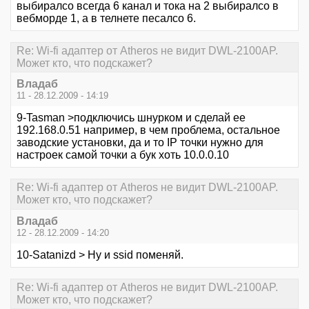
выбиралсо всегда 6 канал и тока на 2 выбиралсо в
вебморде 1, а в телнете песалсо 6.
Re: Wi-fi адаптер от Atheros не видит DWL-2100AP.
Может кто, что подскажет?
Владаб
11 - 28.12.2009 - 14:19
9-Tasman >подключись шнурком и сделай ее
192.168.0.51 например, в чем проблема, остальное
заводские установки, да и то IP точки нужно для
настроек самой точки а бук хоть 10.0.0.10
Re: Wi-fi адаптер от Atheros не видит DWL-2100AP.
Может кто, что подскажет?
Владаб
12 - 28.12.2009 - 14:20
10-Satanizd > Ну и ssid поменяй.
Re: Wi-fi адаптер от Atheros не видит DWL-2100AP.
Может кто, что подскажет?