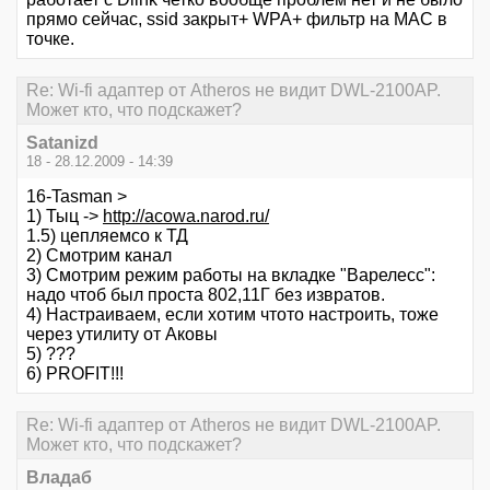
прямо сейчас, ssid закрыт+ WPA+ фильтр на MAC в
точке.
Re: Wi-fi адаптер от Atheros не видит DWL-2100AP.
Может кто, что подскажет?
Satanizd
18 - 28.12.2009 - 14:39
16-Tasman >
1) Тыц ->
http://acowa.narod.ru/
1.5) цепляемсо к ТД
2) Смотрим канал
3) Смотрим режим работы на вкладке "Варелесс":
надо чтоб был проста 802,11Г без извратов.
4) Настраиваем, если хотим чтото настроить, тоже
через утилиту от Аковы
5) ???
6) PROFIT!!!
Re: Wi-fi адаптер от Atheros не видит DWL-2100AP.
Может кто, что подскажет?
Владаб