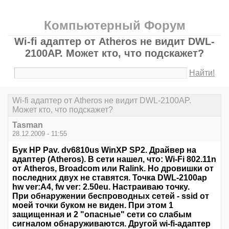
Компьютерный Форум
Wi-fi адаптер от Atheros не видит DWL-
2100AP. Может кто, что подскажет?
Найти!
Wi-fi адаптер от Atheros не видит DWL-2100AP.
Может кто, что подскажет?
Tasman
28.12.2009 - 11:55
Бук HP Pav. dv6810us WinXP SP2. Драйвер на
адаптер (Atheros). В сети нашел, что: Wi-Fi 802.11n
от Atheros, Broadcom или Ralink. Но дровишки от
последних двух не ставятся. Точка DWL-2100ap
hw ver:A4, fw ver: 2.50eu. Настраиваю точку.
При обнаружении беспроводных сетей - ssid от
моей точки буком не виден. При этом 1
защищенная и 2 "опасные" сети со слабым
сигналом обнаруживаются. Другой wi-fi-адаптер