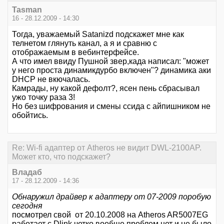
Tasman
16 - 28.12.2009 - 14:30
Тогда, уважаемый Satanizd подскажет мне как
телнетом глянуть канал, а я и сравню с
отображаемым в вебинтерфейсе.
А что имел ввиду Пушной звер,када написал: "может
у него проста динамикдурбо включен"? динамика аки
DHCP не вкючалась.
Камрады, ну какой дефолт?, ясен пень сбрасывал
ужо точку раза 3!
Но без шифрования и смены ссида с айпишником не
обойтись.
Re: Wi-fi адаптер от Atheros не видит DWL-2100AP.
Может кто, что подскажет?
Владаб
17 - 28.12.2009 - 14:36
Обнаружил драйвер к адаптеру от 07-2009 поробую
сегодня
посмотрел свой от 20.10.2008 на Atheros AR5007EG
работает с Dlink четко вообще проблем нет и не было