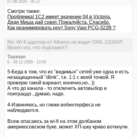
07.08.2026 - 05:27
Смотри также:
Проблемка! 1С2 имеет значение 04 в Victoria.
Дядя Миша дай совет. Пожалуйста. Спасибо.
Как реанимировать ноут Sony Vaio PCG-322B ?
Re: Wi-fi адаптер от Atheros не видит DWL-2100AP.
Может кто, что подскажет?
Tasman
6 - 28.12.2009 - 13:50
5-Беда в том, что из "видимых" сетей уже одна и есть
незащищенный "dlink", т.е. 1:1 с моей точкой. Я
проверю такой вариант, конечно,но.. ))
А что до канала - то отключить автовыбор и
поиграццо , думаю, надо.
4-Извиняюсь, но глюки вебинтерфеса не
наблюдаются.
Всеж опасаюсь за wi-fi на этом долбаном
америкосовском буке, может ХП-шку криво воткнули.