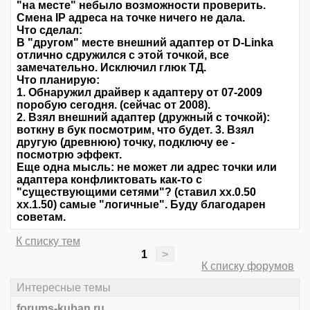
"на месте" небыло возможности проверить.
Смена IP адреса на точке ничего не дала.
Что сделал:
В "другом" месте внешний адаптер от D-Linka
отлично сдружился с этой точкой, все
замечательно. Исключил глюк ТД.
Что планирую:
1. Обнаружил драйвер к адаптеру от 07-2009
поробую сегодня. (сейчас от 2008).
2. Взял внешний адаптер (дружный с точкой):
воткну в бук посмотрим, что будет. 3. Взял
другую (древнюю) точку, подключу ее -
посмотрю эффект.
Еще одна мысль: не может ли адрес точки или
адаптера конфликтовать как-то с
"существующими сетями"? (ставил хх.0.50
хх.1.50) самые "логичные". Буду благодарен
советам.
К списку тем
1
>
К списку форумов
Интересные темы
forums-kuban.ru