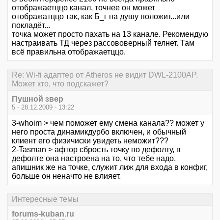
отображаетццо канал, точнее он может
отображатццо так, как Б_г на душу положит...или
покладёт...
точка может просто пахать на 13 канале. Рекомендую
настраивать ТД через рассововерный телнет. Там
всё правильна отображаетццо.
Re: Wi-fi адаптер от Atheros не видит DWL-2100AP.
Может кто, что подскажет?
Пушной звер
5 - 28.12.2009 - 13:22
3-whoim > чем поможет ему смена канала?? может у
него проста динамикдурбо включен, и обычный
клиент его физичиски увидеть неможит???
2-Tasman > афтор сбрость точку по дефолту, в
дефолте она настроена на то, что тебе надо.
апишник же на точке, служит лиж для входа в конфиг,
больше он неначто не влияет.
Интересные темы
forums-kuban.ru