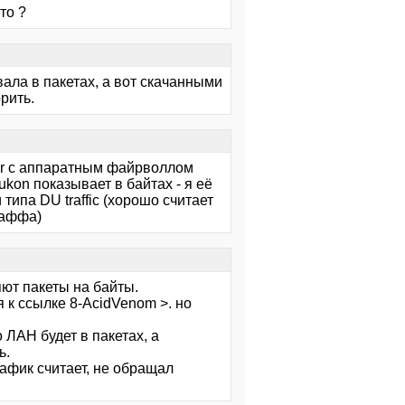
то ?
вала в пакетах, а вот скачанными
рить.
ller с аппаратным файрволлом
Yukon показывает в байтах - я её
ипа DU traffic (хорошо считает
раффа)
ют пакеты на байты.
 к ссылке 8-AcidVenom >. но
 ЛАН будет в пакетах, а
ь.
рафик считает, не обращал