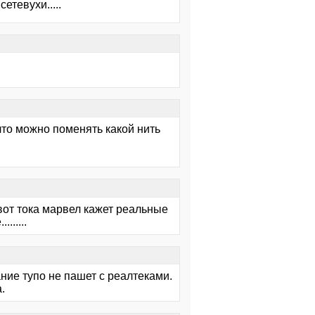
етевухи.....
что можно поменять какой нить
 вот тока марвел кажет реальные
......
ние тупо не пашет с реалтеками.
.