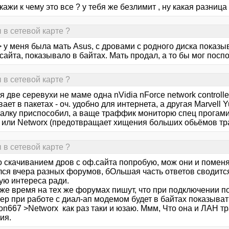
кажи к чему это все ? у тебя же безлимит , ну какая разница 
 в сетевой карте ?
 у меня была мать Asus, с дровами с родного диска показы
айта, показывало в байтах. Мать продал, а то бы мог поспо
 в сетевой карте ?
я две серевухи не маме одна nVidia nForce network contro
ает в пакетах - оч. удобно для интернета, а другая Marvell 
алку приспособил, а ваще траффик мониторю спец прогами т
) или Networx (предотвращает хищения больших обьёмов т
 в сетевой карте ?
о скачиванием дров с оф.сайта попробую, мож они и поменя
лся вчера разных форумов, бОльшая часть ответов сводится
ую интереса ради.
 же время на тех же форумах пишут, что при подключении по
ер при работе с диал-ап модемом будет в байтах показыват
on667 >Networx как раз таки и юзаю. Ммм, Что она и ЛАН т
ия.