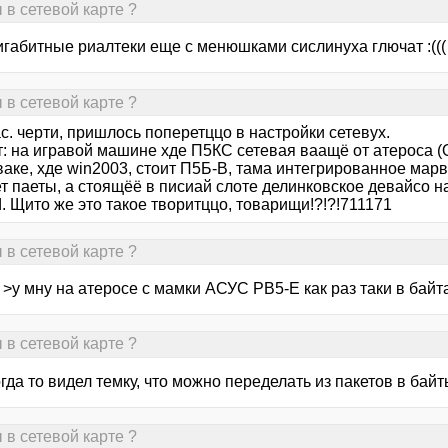
 в сетевой карте ?
гигабитные риалтеки еще с менюшками сислинуха глючат :(((
 в сетевой карте ?
с. черти, пришлось поперетццо в настройки сетевух.
: на игравой машине хде П5КС сетевая ваащё от атероса (OH
ваке, хде win2003, стоит П5Б-В, тама интегрированное м
т паеты, а стоящёё в писиай слоте делинковское девайсо н
 Щито же это такое творитццо, товарищи!?!?!711171
 в сетевой карте ?
>у мну на атеросе с мамки АСУС РВ5-Е как раз таки в байт
 в сетевой карте ?
гда то видел темку, что можно переделать из пакетов в байты
 в сетевой карте ?