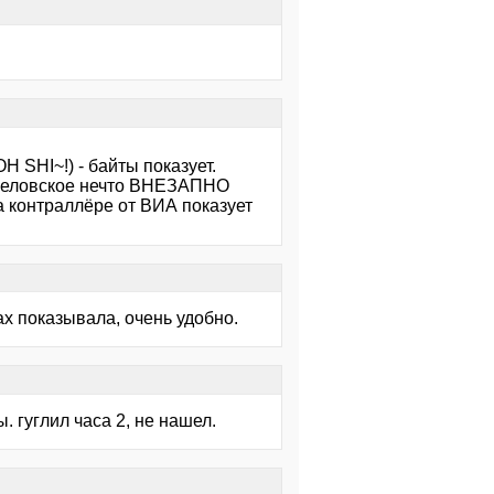
 SHI~!) - байты показует.
арвеловское нечто ВНЕЗАПНО
а контраллёре от ВИА показует
ах показывала, очень удобно.
. гуглил часа 2, не нашел.