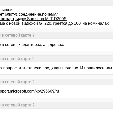
 также:
ет блютуз соединение,почему?
 по картриджу Samsung MLT-D209S
ма с новой видюхой GT220, греется до 100' на номиналах
 в сетевой карте ?
 в сетевых адаптерах, а в дровах.
 в сетевой карте ?
х вопрос этат ставели вродк кагг недавно. И правилось там
 в сетевой карте ?
support.microsoft.com/kb/296669/ru
 в сетевой карте ?