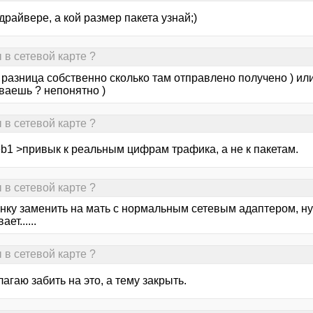
драйвере, а кой размер пакета узнай;)
 в сетевой карте ?
 разница собственно сколько там отправлено получено ) ил
ваешь ? непонятно )
 в сетевой карте ?
eb1 >привык к реальным цифрам трафика, а не к пакетам.
 в сетевой карте ?
нку заменить на мать с нормальным сетевым адаптером, ну
ет......
 в сетевой карте ?
агаю забить на это, а тему закрыть.