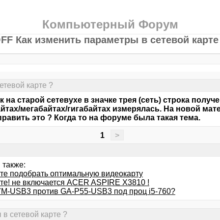
Компьютерный Форум
FF Как изменить параметры в сетевой карте
етевой карте ?
 на старой сетевухе в значке трея (сеть) строка получ
йтах/мегабайтах/гигабайтах измерялась. На новой мате
править это ? Когда то на форуме была такая тема.
1
>
 также:
те подобрать оптимальную видеокарту
те! не включается ACER ASPIRE X3810 !
M-USB3 против GA-P55-USB3 под проц i5-760?
 в сетевой карте ?