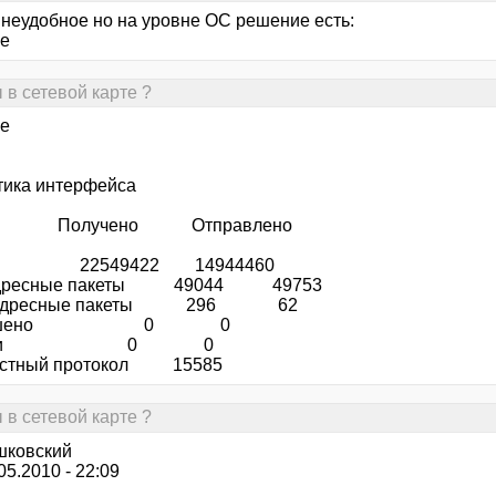
 неудобное но на уровне ОС решение есть:
-e
 в сетевой карте ?
-e
тика интерфейса
учено Отправлено
 22549422 14944460
дресные пакеты 49044 49753
оадресные пакеты 296 62
брошено 0 0
ибки 0 0
естный протокол 15585
 в сетевой карте ?
шковский
.05.2010 - 22:09