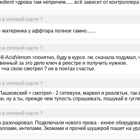
edient >дрова там непричем...... всё зависит от контроллера с
 в сетевой карте ?
 материнка у аффтара полное гамно.......
 в сетевой карте ?
8-AcidVenom >понятно, буду в курсе. гм, сначала подумал, 
венный за это дело ключ в реестре и получить нужное.
>на свою смотрел ? не в понтах счастье.
 в сетевой карте ?
Пашковский > смотрел - 2 сетевухи, марвел и риалвтык, так
, ну а ты, прежде чем тупость спрашивать, пошукай в гугле...
 в сетевой карте ?
к разочаровал. Подключали нового прова - ихнее оборудова
еллами, интелами, 3комами и прочей шушерой пашет на ура