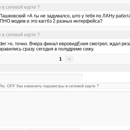
 в сетевой карте ?
Пашковский >А ты не задумалсо, што у тебя по ЛАНу работае
НО модем и это каггбэ 2 разных интерфейса?
 в сетевой карте ?
er >о, точно. Вчера финал евровидЕния смотрел, ждал реза
равились сразу. сегодня в полудреме сижу.
1
>