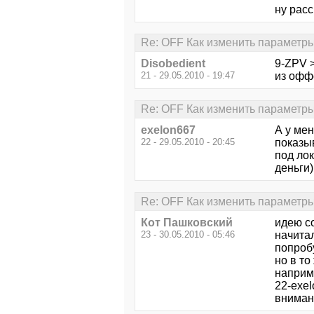
ну расс
Re: OFF Как изменить параметры
Disobedient
9-ZPV >
21 - 29.05.2010 - 19:47
из оффс
Re: OFF Как изменить параметры
exelon667
А у мен
22 - 29.05.2010 - 20:45
показыв
под лок
деньги
Re: OFF Как изменить параметры
Кот Пашковский
идею с
23 - 30.05.2010 - 05:46
начита
попроб
но в то
наприм
22-exel
вниман