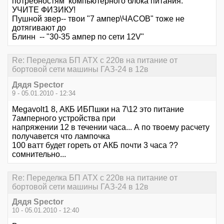
потребностям компьютерного блока питания.
УЧИТЕ ФИЗИКУ!
Пушной звер-- твои "7 ампер\ЧАСОВ" тоже не
дотягивают до
Блинн -- "30-35 ампер по сети 12V"
Re: Переделка БП ATX с 220в на питание от
бортовой сети машины ГАЗ-24 в 12в
Дядя Speсtor
9 - 05.01.2010 - 12:34
Megavolt1 8, АКБ ИБПшки на 7\12 это питание
7амперного устройства при
напряжении 12 в течении часа... А по твоему расчету
получавется что лампочка
100 ватт будет гореть от АКБ почти 3 часа ??
сомнительно...
Re: Переделка БП ATX с 220в на питание от
бортовой сети машины ГАЗ-24 в 12в
Дядя Speсtor
10 - 05.01.2010 - 12:40