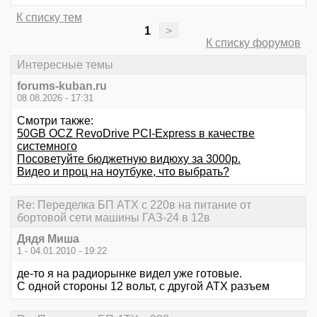
К списку тем
1
>
К списку форумов
Интересные темы
forums-kuban.ru
08.08.2026 - 17:31
Смотри также:
50GB OCZ RevoDrive PCI-Express в качестве
системного
Посоветуйте бюджетную видюху за 3000р.
Видео и проц на ноутбуке, что выбрать?
Re: Переделка БП ATX с 220в на питание от
бортовой сети машины ГАЗ-24 в 12в
Дядя Миша
1 - 04.01.2010 - 19:22
де-то я на радиорынке видел уже готовые.
С одной стороны 12 вольт, с другой АТХ разъем