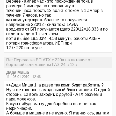
Вернее - ампер час - это прохождение тока в
размере 1 ампера по проводнику в
течении часа, тоесть 12 вольт с током в 1 ампер в
течении 7 часов, но так
как компутер жреть больше то получается
напряжение 220\12 - сила тока 1А\4А
вродного от БП получается гдето 220\12=18,333 и по
силе тока дето 1 к четырем
вот и выйде 18,333\4=4,58 минуты работы АКБ +
потери трансформатора ИБП при
12 \ ~220 вот и усе...
Re: Переделка БП ATX с 220в на питание от
бортовой сети машины ГАЗ-24 в 12в
Дядя Миша
11 - 05.01.2010 - 12:46
>>Дядя Миша 1, а разве так комп будет работать ?
Ну я же говорю - самодельный блок питания. С одной
стороны 12 воль заходит, с другой - ATX разъем и
пара молексов.
Какую-нибудь матку для баребона вытянет как
нефиг-нафиг.
А больше в машине и не нужно. Я извиняюсь, вы там