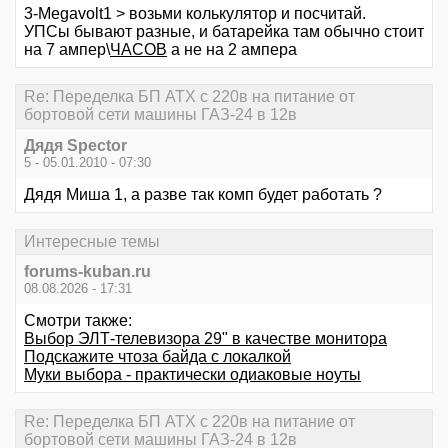
3-Megavolt1 > возьми колькулятор и посчитай.
УПСы бывают разные, и батарейка там обычно стоит
на 7 ампер\
ЧАСОВ
а не на 2 ампера
Re: Переделка БП ATX с 220в на питание от
бортовой сети машины ГАЗ-24 в 12в
Дядя Speсtor
5 - 05.01.2010 - 07:30
Дядя Миша 1, а разве так комп будет работать ?
Интересные темы
forums-kuban.ru
08.08.2026 - 17:31
Смотри также:
Выбор ЭЛТ-телевизора 29" в качестве монитора
Подскажите чтоза байда с локалкой
Муки выбора - практически одиаковые ноуты
Re: Переделка БП ATX с 220в на питание от
бортовой сети машины ГАЗ-24 в 12в