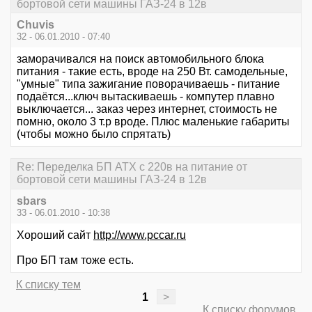
бортовой сети машины ГАЗ-24 в 12в
Chuvis
32 - 06.01.2010 - 07:40
заморачивался на поиск автомобильного блока
питания - такие есть, вроде на 250 Вт. самодельные,
"умные" типа зажигание поворачиваешь - питание
подаётся...ключ вытаскиваешь - компутер плавно
выключается... заказ через интернет, стоимость не
помню, около 3 т.р вроде. Плюс маленькие габариты
(чтобы можно было спрятать)
Re: Переделка БП ATX с 220в на питание от
бортовой сети машины ГАЗ-24 в 12в
sbars
33 - 06.01.2010 - 10:38
Хороший сайт
http://www.pccar.ru
Про БП там тоже есть.
К списку тем
1
>
К списку форумов