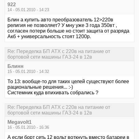
922
14 - 05.01.2010 - 14:23
Блин а купить авто преобразователь 12>220в
религия не позволяет? У мну уже 3 года 350вт ,
согласен потери больше но стоит защита от разряда
Акб + универсальность стоят 1200р.
Re: Переделка БП ATX с 220в на питание от
бортовой сети машины ГАЗ-24 в 12в
Блинн
15 - 05.01.2010 - 14:32
То 13: вообще-то для таких целей существуют более
рациональные решения... :-)
Системник куда впихивать собрались ?
Re: Переделка БП ATX с 220в на питание от
бортовой сети машины ГАЗ-24 в 12в
Megavolt1
16 - 05.01.2010 - 16:36
А если борт сеть 12 вольт воткнуть вместо батареи в