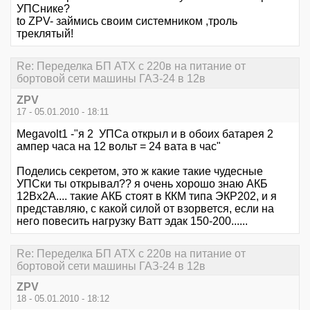
УПСнике?
to ZPV- займись своим системником ,троль
треклятый!
Re: Переделка БП ATX с 220в на питание от
бортовой сети машины ГАЗ-24 в 12в
ZPV
17 - 05.01.2010 - 18:11
Megavolt1 -"я 2 УПСа открыл и в обоих батарея 2
ампер часа на 12 вольт = 24 вата в час"
Поделись секретом, это ж какие такие чудесные
УПСки ты открывал?? я очень хорошо знаю АКБ
12Вх2А.... такие АКБ стоят в ККМ типа ЭКР202, и я
представляю, с какой силой от взорвется, если на
него повесить нагрузку Ватт эдак 150-200......
Re: Переделка БП ATX с 220в на питание от
бортовой сети машины ГАЗ-24 в 12в
ZPV
18 - 05.01.2010 - 18:12