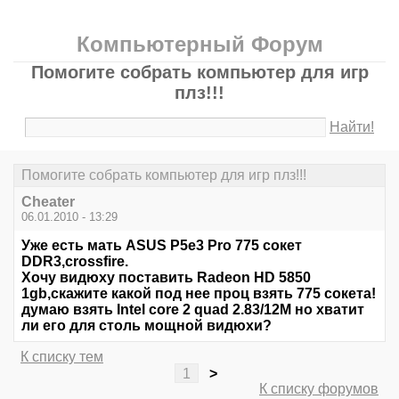
Компьютерный Форум
Помогите собрать компьютер для игр
плз!!!
Найти!
Помогите собрать компьютер для игр плз!!!
Cheater
06.01.2010 - 13:29
Уже есть мать ASUS P5e3 Pro 775 сокет
DDR3,crossfire.
Хочу видюху поставить Radeon HD 5850
1gb,скажите какой под нее проц взять 775 сокета!
думаю взять Intel core 2 quad 2.83/12M но хватит
ли его для столь мощной видюхи?
К списку тем
1
>
К списку форумов