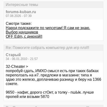
Интересные темы
forums-kuban.ru
07.08.2026 - 07:39
Смотри также:
Народ подскажите по чипсетам! Я сам не знаю.
Выбор наушников
OFF Edm, с днюхой!!
Re: Помогите собрать компьютер для игр плз!!!
Старый
34 - 06.01.2010 - 21:57
32-Cheater >
попробуй сдать, ИМХО смысл есть при таких бабках
переползать на и7. предложи в магазине: типа я
здаю это железо, доплачиваю разницу и беру на 1366
сокете.
9650 - нафиг, дорого стОит, а толку - пшЫк. лучше
пропей или возьми 5870