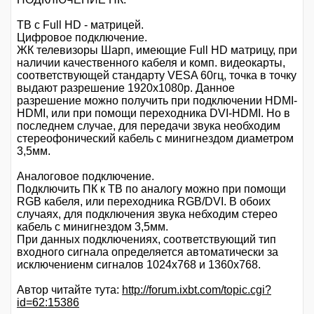
ТВ с Full HD - матрицей.
Цифровое подключение.
ЖК телевизоры Шарп, имеющие Full HD матрицу, при
наличии качественного кабеля и комп. видеокарты,
соответствующей стандарту VESA 60гц, точка в точку
выдают разрешение 1920х1080р. Данное
разрешение можно получить при подключении HDMI-
HDMI, или при помощи переходника DVI-HDMI. Но в
последнем случае, для передачи звука необходим
стереофонический кабель с минигнездом диаметром
3,5мм.
Аналоговое подключение.
Подключить ПК к ТВ по аналогу можно при помощи
RGB кабеля, или переходника RGB/DVI. В обоих
случаях, для подключения звука небходим стерео
кабель с минигнездом 3,5мм.
При данных подключениях, соответствующий тип
входного сигнала определяется автоматически за
исключениенм сигналов 1024х768 и 1360х768.
Автор читайте тута:
http://forum.ixbt.com/topic.cgi?
id=62:15386