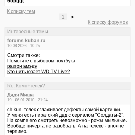
бор(((((
К списку тем
1
>
К списку форумов
Интересные темы
forums-kuban.ru
10.08.2026 - 10:25
Смотри также:
Помогите с выбором ноутбука
разгон амэдэ
Кто нить юзает WD TV Live?
Re: Комп+телек?
Дядя Миша
19 - 06.01.2010 - 21:24
chikun, телек сглаживает дефекты самой картинки.
У меня есть пиратский двд с сериалом "Солдаты-2".
На компе его смотреть невозможно - рожы мыльные.
Вообще ничерта не разобрать. А на телеке - вполне
терпимо.