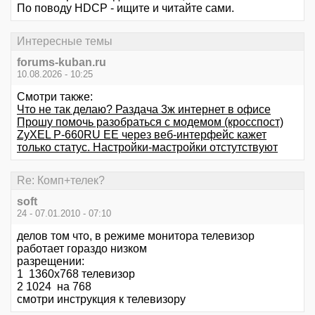
По поводу HDCP - ищите и читайте сами.
Интересные темы
forums-kuban.ru
10.08.2026 - 10:25
Смотри также:
Что не так делаю? Раздача 3ж интернет в офисе
Прошу помочь разобраться с модемом (кросспост)
ZyXEL P-660RU EE через веб-интерфейс кажет
только статус. Настройки-мастройки отстутствуют
Re: Комп+телек?
soft
24 - 07.01.2010 - 07:10
делов том что, в режиме монитора телевизор
работает гораздо низком
разрещении:
1 1360х768 телевизор
2 1024 на 768
смотри инструкция к телевизору