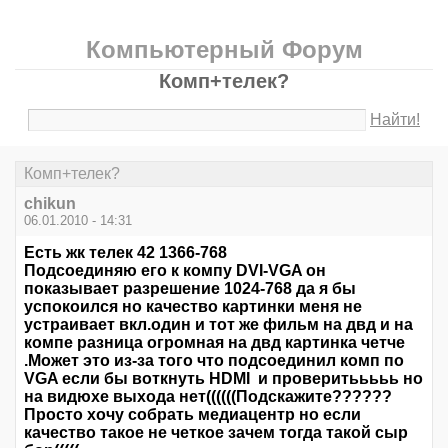
Компьютерный Форум
Комп+телек?
Найти!
Комп+телек?
chikun
06.01.2010 - 14:31
Есть жк телек 42 1366-768
Подсоединяю его к компу DVI-VGA он
показывает разрешение 1024-768 да я бы
успокоился но качество картинки меня не
устраивает вкл.один и тот же фильм на двд и на
компе разница огромная на двд картинка четче
.Может это из-за того что подсоединил комп по
VGA если бы воткнуть HDMI и проверитььььь но
на видюхе выхода нет((((((Подскажите??????
Просто хочу собрать медиацентр но если
качество такое не четкое зачем тогда такой сыр