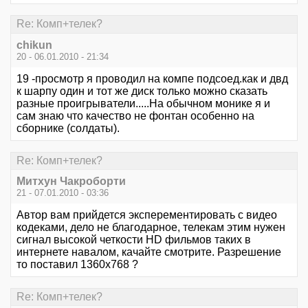
Re: Комп+телек?
chikun
20 - 06.01.2010 - 21:34
19 -просмотр я проводил на компе подсоед.как и двд
к шарпу один и тот же диск только можно сказать
разные проигрыватели.....На обычном монике я и
сам знаю что качество не фонтан особенно на
сборнике (солдаты).
Re: Комп+телек?
Митхун Чакроборти
21 - 07.01.2010 - 03:36
Автор вам прийдется эксперементировать с видео
кодеками, дело не благодарное, телекам этим нужен
сигнал высокой четкости HD фильмов таких в
интернете навалом, качайте смотрите. Разрешение
то поставил 1360х768 ?
Re: Комп+телек?