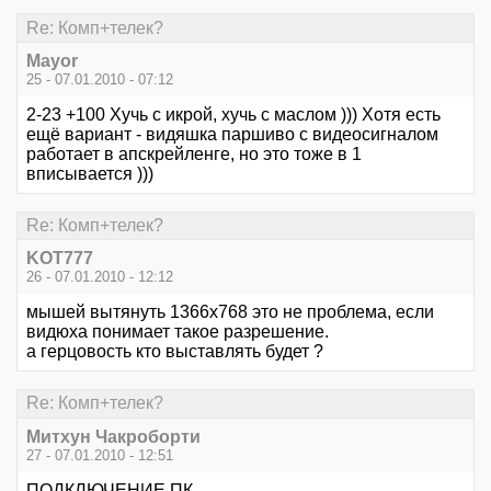
Re: Комп+телек?
Mayor
25 - 07.01.2010 - 07:12
2-23 +100 Хучь с икрой, хучь с маслом ))) Хотя есть
ещё вариант - видяшка паршиво с видеосигналом
работает в апскрейленге, но это тоже в 1
вписывается )))
Re: Комп+телек?
KOT777
26 - 07.01.2010 - 12:12
мышей вытянуть 1366х768 это не проблема, если
видюха понимает такое разрешение.
а герцовость кто выставлять будет ?
Re: Комп+телек?
Митхун Чакроборти
27 - 07.01.2010 - 12:51
ПОДКЛЮЧЕНИЕ ПК.