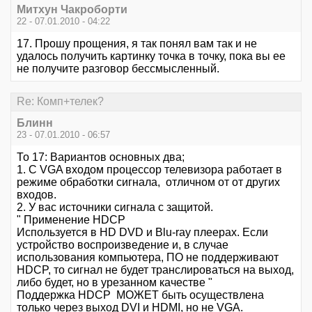
Митхун Чакроборти
22 - 07.01.2010 - 04:22
17. Прошу прощения, я так понял вам так и не
удалось получить картинку точка в точку, пока вы ее
не получите разговор бессмысленный.
Re: Комп+телек?
Блинн
23 - 07.01.2010 - 06:57
То 17: Вариантов основных два;
1. С VGA входом процессор телевизора работает в
режиме обработки сигнала, отличном от от других
входов.
2. У вас источники сигнала с защитой.
" Применение HDCP
Используется в HD DVD и Blu-ray плеерах. Если
устройство воспроизведение и, в случае
использования компьютера, ПО не поддерживают
HDCP, то сигнал не будет транслироваться на выход,
либо будет, но в урезанном качестве "
Поддержка HDCP МОЖЕТ быть осуществленa
только через выход DVI и HDMI, но не VGA.