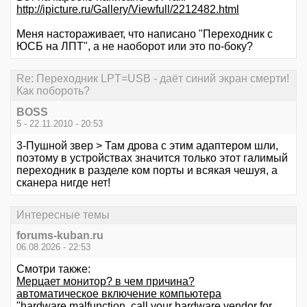
http://ipicture.ru/Gallery/Viewfull/2212482.html
Меня настораживает, что написано "Переходник с
ЮСБ на ЛПТ", а не наоборот или это по-боку?
Re: Переходник LPT=USB - даёт синий экран смерти!
Как побороть?
BOSS
5 - 22.11.2010 - 20:53
3-Пушной звер > Там дрова с этим адаптером шли,
поэтому в устройствах значится только этот галимый
переходник в разделе ком порты и всякая чешуя, а
сканера нигде нет!
Интересные темы
forums-kuban.ru
06.08.2026 - 22:53
Смотри также:
Мерцает монитор? в чем причина?
автоматическое включение компьютера
"hardware malfunction, call your hardware vendor for