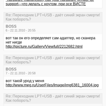
support---что делать с ноутом, при осе ВИСТЕ
Re: Переходник LPT=USB - даёт синий экран смерти!
Как побороть?
BOSS
6 - 22.11.2010 - 20:55
вот так он его определяет сам адаптер, но сканера
нет нигде
http://ipicture.ru/Gallery/Viewfull/2212682.html
Re: Переходник LPT=USB - даёт синий экран смерти!
Как побороть?
BOSS
7 - 22.11.2010 - 20:58
вот такой урод у меня
http://www.meg.ru/UserFiles/Image/img6381_16004.jpg
Re: Переходник LPT=USB - даёт синий экран смерти!
Как побороть?