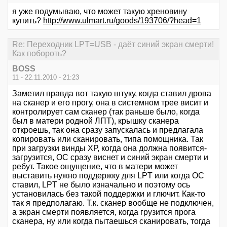
я уже подумываю, что может такую хреновину
купить?
http://www.ulmart.ru/goods/193706/?head=1
Re: Переходник LPT=USB - даёт синий экран смерти!
Как побороть?
BOSS
11 - 22.11.2010 - 21:23
Заметил правда вот такую штуку, когда ставил дрова
на сканер и его прогу, она в системном трее висит и
контролирует сам сканер (так раньше было, когда
был в матери родной ЛПТ), крышку сканера
откроешь, так она сразу запускалась и предлагала
копировать или сканировать, типа помощника. Так
при загрузки винды ХР, когда она должна появится-
загрузится, ОС сразу виснет и синий экран смерти и
ребут. Такое ощущение, что в матери может
выставить нужно поддержку для LPT или когда ОС
ставил, LPT не было изначально и поэтому ось
установилась без такой поддержки и глючит. Как-то
так я предполагаю. Т.к. сканер вообще не подключен,
а экран смерти появляется, когда грузится прога
сканера, ну или когда пытаешься сканировать, тогда