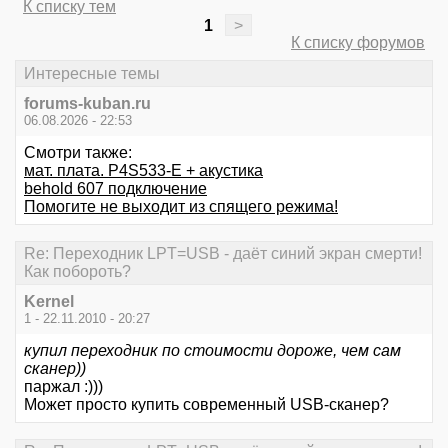
К списку тем
1
>
К списку форумов
Интересные темы
forums-kuban.ru
06.08.2026 - 22:53
Смотри также:
мат. плата. P4S533-E + акустика
behold 607 подключение
Помогите не выходит из спящего режима!
Re: Переходник LPT=USB - даёт синий экран смерти!
Как побороть?
Kernel
1 - 22.11.2010 - 20:27
купил переходник по стоимости дороже, чем сам
сканер))
паржал :)))
Может просто купить современный USB-сканер?