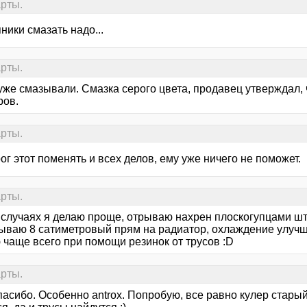
арты.
ики смазать надо...
арты.
уже смазывали. Смазка серого цвета, продавец утверждал, 
ров.
арты.
ог этот поменять и всех делов, ему уже ничего не поможет.
арты.
х случаях я делаю проще, отрываю нахрен плоскогупцами шт
ываю 8 сатиметровый прям на радиатор, охлаждение улучша
 чаще всего при помощи резинок от трусов :D
арты.
асибо. Особенно antrox. Попробую, все равно кулер старый