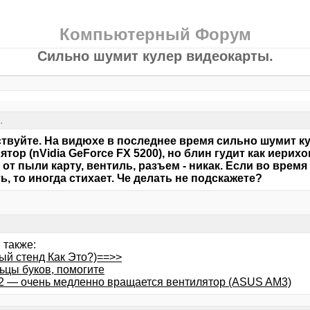
Компьютерный Форум
Сильно шумит кулер видеокарты.
.
твуйте. На видюхе в последнее время сильно шумит к
ятор (nVidia GeForce FX 5200), но блин гудит как иерих
 от пыли карту, вентиль, разъем - никак. Если во врем
ь, то иногда стихает. Че делать не подскажете?
 также:
ый стенд Как Это?)==>>
ьцы буков, помогите
2 — очень медленно вращается вентилятор (ASUS AM3)