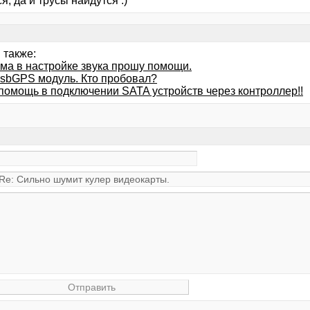
я, да и трусы найдутся :)
 также:
ма в настройке звука прошу помощи.
usbGPS модуль. Кто пробовал?
помощь в подключении SATA устройств через контроллер!!