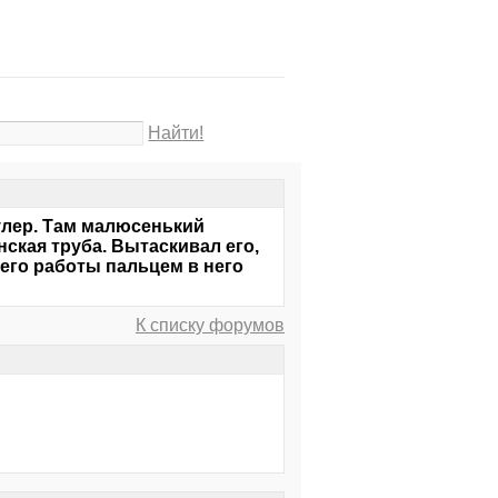
Найти!
улер. Там малюсенький
онская труба. Вытаскивал его,
я его работы пальцем в него
К списку форумов