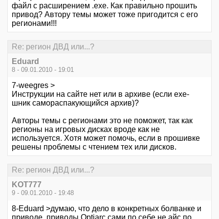
файл с расширением .exe. Как правильно прошить
привод? Автору темы может тоже пригодится с его
регионами!!!
Re: регион ДВД или...?
Eduard
8 - 09.01.2010 - 19:01
7-weegres >
Инструкции на сайте нет или в архиве (если ехе-
шник самораспакующийся архив)?
Авторы темы с регионами это не поможет, так как
регионы на игровых дисках вроде как не
используется. Хотя может помочь, если в прошивке
решены проблемы с чтением тех или дисков.
Re: регион ДВД или...?
KOT777
9 - 09.01.2010 - 19:48
8-Eduard >думаю, что дело в конкретных болванке и
приводе, приводы Optiarc сами по себе не айс по