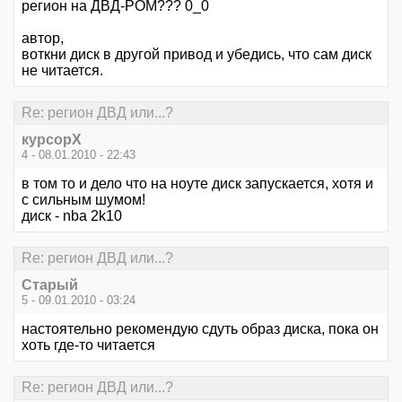
регион на ДВД-РОМ??? 0_0
автор,
воткни диск в другой привод и убедись, что сам диск
не читается.
Re: регион ДВД или...?
курсорХ
4 - 08.01.2010 - 22:43
в том то и дело что на ноуте диск запускается, хотя и
с сильным шумом!
диск - nba 2k10
Re: регион ДВД или...?
Старый
5 - 09.01.2010 - 03:24
настоятельно рекомендую сдуть образ диска, пока он
хоть где-то читается
Re: регион ДВД или...?