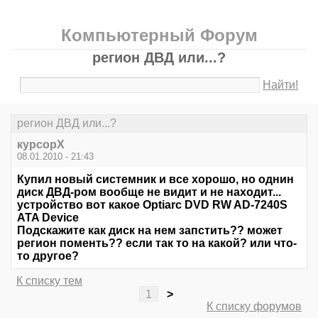
Компьютерный Форум
регион ДВД или...?
Найти!
регион ДВД или...?
курсорХ
08.01.2010 - 21:43
Купил новый системник и все хорошо, но однин
диск ДВД-ром вообще не видит и не находит...
устройство вот какое Optiarc DVD RW AD-7240S
ATA Device
Подскажите как диск на нем запстить?? может
регион поменть?? если так то на какой? или что-
то другое?
К списку тем
1
>
К списку форумов