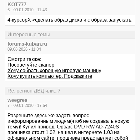
KOT777
6 - 09.01.2010 - 11:43
4-курсорХ >сделать образ диска и с образа запускать.
Интересные темы
forums-kuban.ru
09.08.2026 - 11:04
Смотри также:
Посоветуйте сканер
Хочу собрать хорошую игровую машину
Хочу купить компьютер. Подскажите
Re: регион ДВД или...?
weegres
7 - 09.01.2010 - 17:54
Разрешите здесь же задать вопрос
информированным людям(чтоб не создавать новую
тему)! Купил привод Optiarc DVD RW AD-7240S
прошивка стоит 1.02, нашел в интернете 1.03 на
официальном сайте, прошивка представляет собой