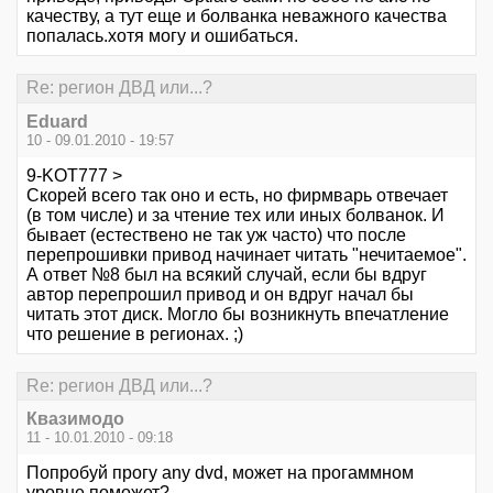
качеству, а тут еще и болванка неважного качества
попалась.хотя могу и ошибаться.
Re: регион ДВД или...?
Eduard
10 - 09.01.2010 - 19:57
9-KOT777 >
Скорей всего так оно и есть, но фирмварь отвечает
(в том числе) и за чтение тех или иных болванок. И
бывает (естествено не так уж часто) что после
перепрошивки привод начинает читать "нечитаемое".
А ответ №8 был на всякий случай, если бы вдруг
автор перепрошил привод и он вдруг начал бы
читать этот диск. Могло бы возникнуть впечатление
что решение в регионах. ;)
Re: регион ДВД или...?
Квазимодо
11 - 10.01.2010 - 09:18
Попробуй прогу any dvd, может на прогаммном
уровне поможет?