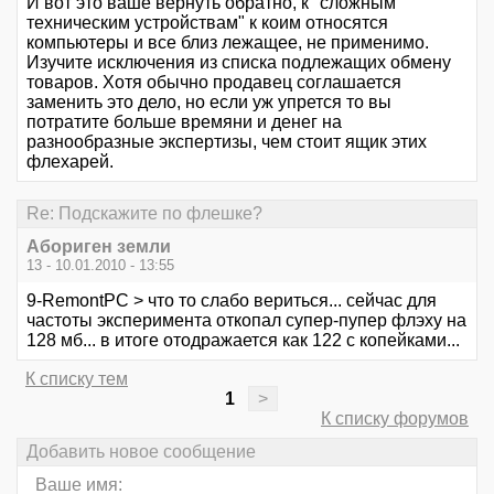
И вот это ваше вернуть обратно, к "сложным
техническим устройствам" к коим относятся
компьютеры и все близ лежащее, не применимо.
Изучите исключения из списка подлежащих обмену
товаров. Хотя обычно продавец соглашается
заменить это дело, но если уж упрется то вы
потратите больше времяни и денег на
разнообразные экспертизы, чем стоит ящик этих
флехарей.
Re: Подскажите по флешке?
Абориген земли
13 - 10.01.2010 - 13:55
9-RemontPC > что то слабо вериться... сейчас для
частоты эксперимента откопал супер-пупер флэху на
128 мб... в итоге отодражается как 122 с копейками...
К списку тем
1
>
К списку форумов
Добавить новое сообщение
Ваше имя: