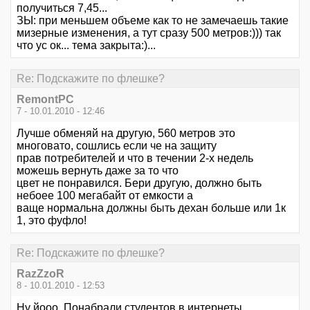
получиться 7,45...
ЗЫ: при меньшем объеме как то не замечаешь такие
мизерные изменения, а тут сразу 500 метров:))) так
что ус ок... тема закрыта:)...
Re: Подскажите по флешке?
RemontPC
7 - 10.01.2010 - 12:46
Лучше обменяй на другую, 560 метров это
многовато, сошлись если че на защиту
прав потребителей и что в течении 2-х недель
можешь вернуть даже за то что
цвет не понравился. Бери другую, должно быть
небоее 100 мегабайт от емкости а
ваще нормальна должны быть дехан больше или 1к
1, это фуфло!
Re: Подскажите по флешке?
RazZzoR
8 - 10.01.2010 - 12:53
Ну йооо. Понабрали студентов в интернеты.