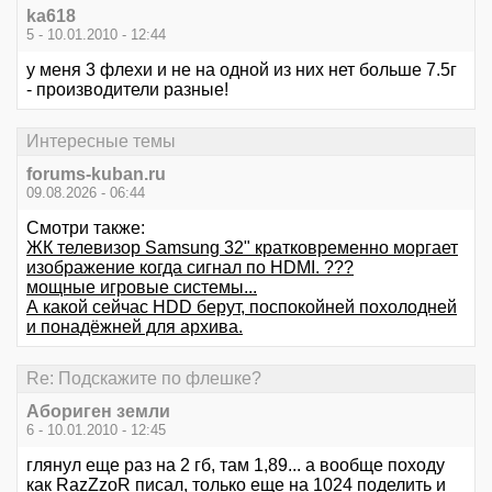
ka618
5 - 10.01.2010 - 12:44
у меня 3 флехи и не на одной из них нет больше 7.5г
- производители разные!
Интересные темы
forums-kuban.ru
09.08.2026 - 06:44
Смотри также:
ЖК телевизор Samsung 32" кратковременно моргает
изображение когда сигнал по HDMI. ???
мощные игровые системы...
А какой сейчас HDD берут, поспокойней похолодней
и понадёжней для архива.
Re: Подскажите по флешке?
Абориген земли
6 - 10.01.2010 - 12:45
глянул еще раз на 2 гб, там 1,89... а вообще походу
как RazZzoR писал, только еще на 1024 поделить и