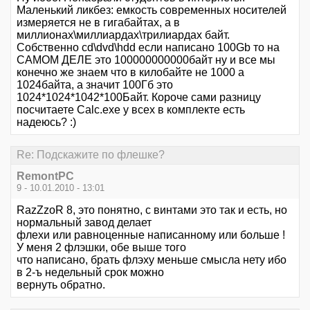
Маленький ликбез: емкость современных носителей
измеряется не в гигабайтах, а в
миллионах\миллиардах\трилиардах байт.
Собственно cd\dvd\hdd если написано 100Gb то на
САМОМ ДЕЛЕ это 100000000000байт ну и все мы
конечно же знаем что в килобайте не 1000 а
1024байта, а значит 100Гб это
1024*1024*1042*100Байт. Короче сами разницу
посчитаете Calc.exe у всех в комплекте есть
надеюсь? :)
Re: Подскажите по флешке?
RemontPC
9 - 10.01.2010 - 13:01
RazZzoR 8, это понятно, с винтами это так и есть, но
нормальный завод делает
флехи или равноценные написанному или больше !
У меня 2 флэшки, обе выше того
что написано, брать флэху меньше смысла нету ибо
в 2-ъ недельный срок можно
вернуть обратно.