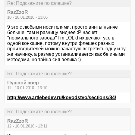
Re: Подскажите по флешке?
RazZzoR
10 - 10.01.2010 - 13:06
9 это с любыми носителями, просто винты нынче
больше, там и разницу виднее :Р насчет
"нормального завода" I'm LOL'd их делают усе в
одной конюшне, потому внутри флешек разных
производителей можно зачастую встретить одну и ту
же начинку, а размер устанавливается как бе иными
методами, но тайна сия велика :)
Re: Подскажите по флешке?
Пушной звер
11 - 10.01.2010 - 13:10
http://www.artlebedev.ru/kovodstvo/sections/84/
Re: Подскажите по флешке?
RazZzoR
12 - 10.01.2010 - 13:11