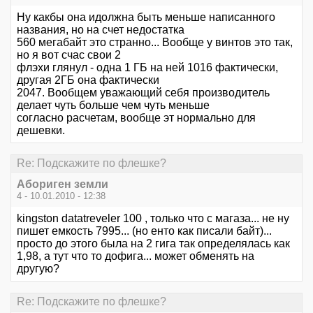
Ну какбы она идолжна быть меньше написанного
названия, но на счет недостатка
560 мегабайт это странно... Вообще у винтов это так,
но я вот счас свои 2
флэхи глянул - одна 1 ГБ на ней 1016 фактически,
другая 2ГБ она фактически
2047. Вообщем уважающий себя производитель
делает чуть больше чем чуть меньше
согласно расчетам, вообще эт нормально для
дешевки.
Re: Подскажите по флешке?
Абориген земли
4 - 10.01.2010 - 12:38
kingston datatreveler 100 , только что с магаза... не ну
пишет емкость 7995... (но енто как писали байт)...
просто до этого была на 2 гига так определялась как
1,98, а тут что то дофига... может обменять на
другую?
Re: Подскажите по флешке?