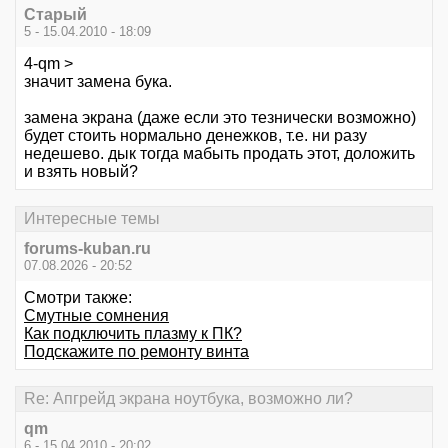
Старый
5 - 15.04.2010 - 18:09
4-qm >
значит замена бука.
замена экрана (даже если это тезнически возможно)
будет стоить нормально денежков, т.е. ни разу
недешево. дык тогда мабыть продать этот, доложить
и взять новый?
Интересные темы
forums-kuban.ru
07.08.2026 - 20:52
Смотри также:
Смутные сомнения
Как подключить плазму к ПК?
Подскажите по ремонту винта
Re: Апгрейд экрана ноутбука, возможно ли?
qm
6 - 15.04.2010 - 20:02