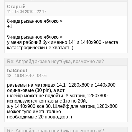
Старый
11 - 15.04.2010 - 22:17
8-надгрызанное яблоко >
+1
9-надгрызанное яблоко >
у меня рабочий бук именно 14" и 1440х900 - места
катастрофически не хватает :(
Re: Апгрейд экрана ноутбука, возможно ли?
bat4nout
12 - 16.04.2010 - 04:05
разъемы на матрицах 14,1" 1280х800 и 1440х900
одинаковые (30 pin), а вот
шлейф может не подойти. У матриц 1280х800
используются контакты с 1го по 20й,
а у 1440х900 все 30. Шлейф для матриц 1280х800
может тупо иметь только
необходимые 20 проводков :)
Re: Апгрейд экрана ноутбука, возможно ли?