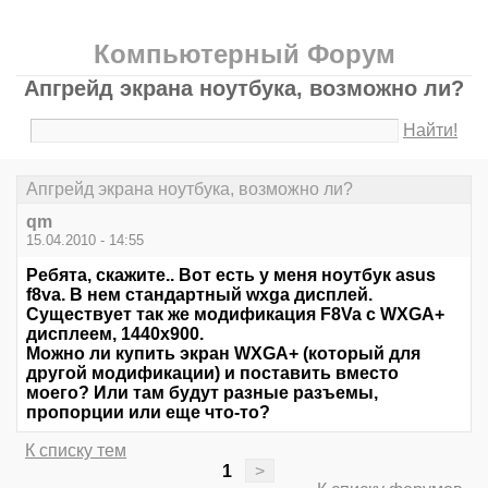
Компьютерный Форум
Апгрейд экрана ноутбука, возможно ли?
Найти!
Апгрейд экрана ноутбука, возможно ли?
qm
15.04.2010 - 14:55
Ребята, скажите.. Вот есть у меня ноутбук asus
f8va. В нем стандартный wxga дисплей.
Существует так же модификация F8Va с WXGA+
дисплеем, 1440x900.
Можно ли купить экран WXGA+ (который для
другой модификации) и поставить вместо
моего? Или там будут разные разъемы,
пропорции или еще что-то?
К списку тем
1
>