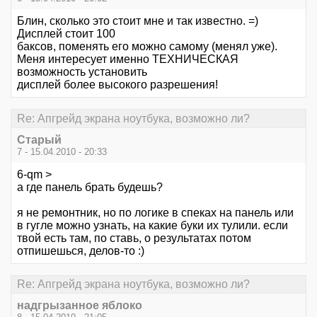
Блин, сколько это стоит мне и так известно. =)
Дисплей стоит 100
баксов, поменять его можно самому (менял уже).
Меня интересует именно ТЕХНИЧЕСКАЯ
возможность установить
дисплей более высокого разрешения!
Re: Апгрейд экрана ноутбука, возможно ли?
Старый
7 - 15.04.2010 - 20:33
6-qm >
а где панель брать будешь?
я не ремонтник, но по логике в спеках на панель или
в гугле можно узнать, на какие буки их тулили. если
твой есть там, по ставь, о результатах потом
отпишешься, делов-то :)
Re: Апгрейд экрана ноутбука, возможно ли?
надгрызанное яблоко