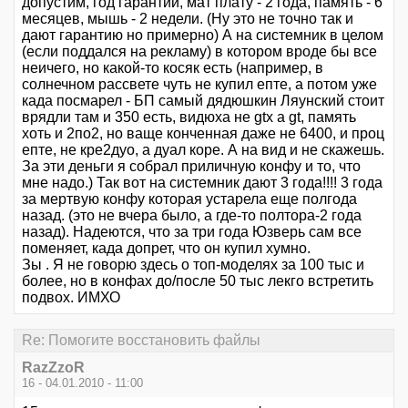
допустим, год гарантии, мат плату - 2 года, память - 6
месяцев, мышь - 2 недели. (Ну это не точно так и
дают гарантию но примерно) А на системник в целом
(если поддался на рекламу) в котором вроде бы все
неичего, но какой-то косяк есть (например, в
солнечном рассвете чуть не купил епте, а потом уже
када посмарел - БП самый дядюшкин Ляунский стоит
врядли там и 350 есть, видюха не gtx а gt, память
хоть и 2по2, но ваще конченная даже не 6400, и проц
епте, не кре2дуо, а дуал коре. А на вид и не скажешь.
За эти деньги я собрал приличную конфу и то, что
мне надо.) Так вот на системник дают 3 года!!!! 3 года
за мертвую конфу которая устарела еще полгода
назад. (это не вчера было, а где-то полтора-2 года
назад). Надеются, что за три года Юзверь сам все
поменяет, када допрет, что он купил хумно.
Зы . Я не говорю здесь о топ-моделях за 100 тыс и
более, но в конфах до/после 50 тыс лекго встретить
подвох. ИМХО
Re: Помогите восстановить файлы
RazZzoR
16 - 04.01.2010 - 11:00