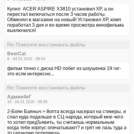
Купил ACER ASPIRE X3810 установил ХР, а он
перестал включаться после 3 часов работы.
Обменял в магазине на новый! Установил ХР, комп
поработал 3 дня и во время просмотра кинофильма
выключился!
Re: Помогите восстановить файлы
BeerCat
9 - 04.01.2010 - 08:54
фильм точно с диска HD побег из шоушенка 19 гиг-
это если интересно...
Re: Помогите восстановить файлы
Aдмин4еГ
10 - 04.01.2010 - 09:09
2-Боян Баяныч > йопта всегда насерал на стикеры, и
слал куда подальше в СЦ народа, который мне чего
то хотел предЪявить, ты считаешь нормальным
когда тебе корпус опечатывают? и грят не лазь туда а
то гарантию потеряешь...