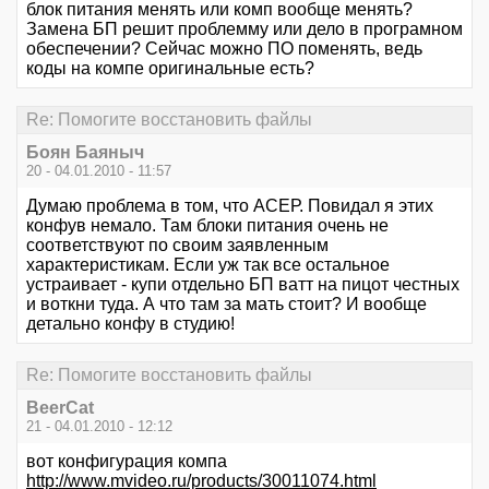
блок питания менять или комп вообще менять?
Замена БП решит проблемму или дело в програмном
обеспечении? Сейчас можно ПО поменять, ведь
коды на компе оригинальные есть?
Re: Помогите восстановить файлы
Боян Баяныч
20 - 04.01.2010 - 11:57
Думаю проблема в том, что АСЕР. Повидал я этих
конфув немало. Там блоки питания очень не
соответствуют по своим заявленным
характеристикам. Если уж так все остальное
устраивает - купи отдельно БП ватт на пицот честных
и воткни туда. А что там за мать стоит? И вообще
детально конфу в студию!
Re: Помогите восстановить файлы
BeerCat
21 - 04.01.2010 - 12:12
вот конфигурация компа
http://www.mvideo.ru/products/30011074.html