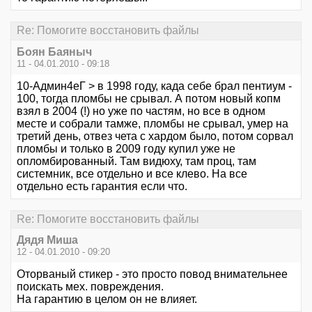
Re: Помогите восстановить файлы
Боян Баяныч
11 - 04.01.2010 - 09:18
10-Aдмин4еГ > в 1998 году, када себе брал пентиум -
100, тогда пломбы не срывал. А потом новый копм
взял в 2004 (!) но уже по частям, но все в одном
месте и собрали тамже, пломбы не срывал, умер на
третий день, отвез чета с хардом было, потом сорвал
пломбы и только в 2009 году купил уже не
опломбированный. Там видюху, там проц, там
системник, все отдельно и все клево. На все
отдельно есть гарантия если что.
Re: Помогите восстановить файлы
Дядя Миша
12 - 04.01.2010 - 09:20
Оторваный стикер - это просто повод внимательнее
поискать мех. повреждения.
На гарантию в целом он не влияет.