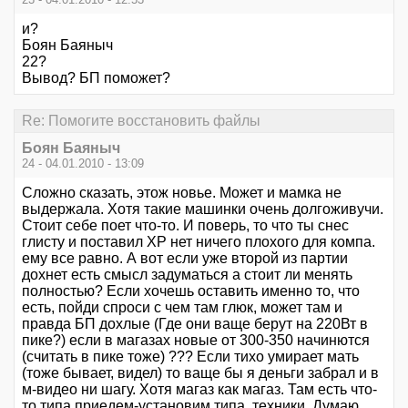
и?
Боян Баяныч
22?
Вывод? БП поможет?
Re: Помогите восстановить файлы
Боян Баяныч
24 - 04.01.2010 - 13:09
Сложно сказать, этож новье. Может и мамка не
выдержала. Хотя такие машинки очень долгоживучи.
Стоит себе поет что-то. И поверь, то что ты снес
глисту и поставил ХР нет ничего плохого для компа.
ему все равно. А вот если уже второй из партии
дохнет есть смысл задуматься а стоит ли менять
полностью? Если хочешь оставить именно то, что
есть, пойди спроси с чем там глюк, может там и
правда БП дохлые (Где они ваще берут на 220Вт в
пике?) если в магазах новые от 300-350 начинются
(считать в пике тоже) ??? Если тихо умирает мать
(тоже бывает, видел) то ваще бы я деньги забрал и в
м-видео ни шагу. Хотя магаз как магаз. Там есть что-
то типа приедем-установим типа, техники. Думаю,