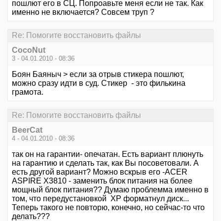
пошлют его в СЦ. Попроавьте меня если не так. Как
именно не включается? Совсем труп ?
Re: Помогите восстановить файлы
CocoNut
3 - 04.01.2010 - 08:36
Боян Баяныч > если за отрыв стикера пошлют,
можно сразу идти в суд. Стикер - это филькина
грамота.
Re: Помогите восстановить файлы
BeerCat
4 - 04.01.2010 - 08:36
так он на гарантии- опечатан. Есть вариант плюнуть
на гарантию и сделать так, как Вы посоветовали. А
есть другой вариант? Можно вскрыв его -ACER
ASPIRE X3810 - заменить блок питания на более
мощный блок питания?? Думаю проблемма именно в
том, что передустановкой ХР форматнул диск...
Теперь такого не повторю, конечно, но сейчас-то что
делать???