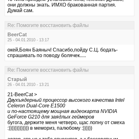
они должны знать. ИМХО бракованная партия.
Думай сам.
Re: Помогите восстановить файлы
BeerCat
25 - 04.01.2010 - 13:17
окей,Боян Баяныч! Спасибо,пойду С.Ц. бодать-
спрашивать по поводу болячек.....
Re: Помогите восстановить файлы
Старый
26 - 04.01.2010 - 13:21
21-BeerCat >
Двухъядерный процессор высокого качества Intel
Celeron Dual-Core E1500
и по-настоящему мощная видеокарта NVIDIA
GeForce G210 для заядлых геймеров
бугога, держите меня четверо, щас лопну от смеха
:))))))))))))) в мемориз, палюбому :))))))