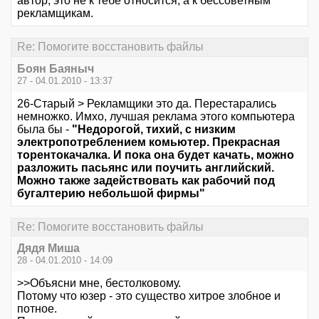
автор, это не к тебе относится, а к бессоветным
рекламщикам.
Re: Помогите восстановить файлы
Боян Баяныч
27 - 04.01.2010 - 13:37
26-Старый > Рекламщики это да. Перестарались
немножко. Имхо, лучшая реклама этого компьютера
была бы -
"Недорогой, тихий, с низким
электропотреблением комьютер. Прекрасная
торентокачалка. И пока она будет качать, можно
разложить пасьянс или поучить английский.
Можно также задействовать как рабочий под
бугалтерию небольшой фирмы"
Re: Помогите восстановить файлы
Дядя Миша
28 - 04.01.2010 - 14:09
>>Объясни мне, бестолковому.
Потому что юзер - это существо хитрое злобное и
потное.