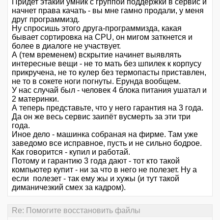
Придет этакий умник с группой поддержки в сервис и
начнет права качать - вы мне гамно продали, у меня
друг программизд.
Ну спросишь этого друга-программизда, какая
бывает сортировка на CPU, он мигом заткнется и
более в диалоге не участвует.
А (тем временем) вскрытие начинет выявлять
интересные вещи - не то мать без шпилек к корпусу
прикручена, не то кулер без термопасты приставлен,
не то в сокете ноги погнуты. Ерунда вообщем.
У нас случай был - человек 4 блока питания ушатал и
2 материнки.
А теперь представьте, что у него гарантия на 3 года.
Да он же весь сервис заипёт вусмерть за эти три
года.
Иное дело - машинка собраная на фирме. Там уже
заведомо все исправное, пусть и не сильно бодрое.
Как говорится - купил и работай.
Потому и гарантию 3 года дают - тот кто такой
компьютер купит - ни за что в него не полезет. Ну а
если полезет - так ему жы и хужы (и тут такой
диманичезкий смех за кадром).
Re: Помогите восстановить файлы