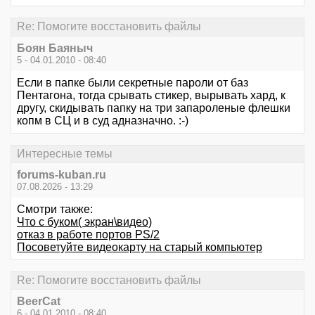
Re: Помогите восстановить файлы
Боян Баяныч
5 - 04.01.2010 - 08:40
Если в папке были секретные пароли от баз
Пентагона, тогда срывать стикер, вырывать хард, к
другу, скидывать папку на три запароленые флешки
копм в СЦ и в суд адназначно. :-)
Интересные темы
forums-kuban.ru
07.08.2026 - 13:29
Смотри также:
Что с буком( экран\видео)
отказ в работе портов PS/2
Посоветуйте видеокарту на старый компьютер
Re: Помогите восстановить файлы
BeerCat
6 - 04.01.2010 - 08:40