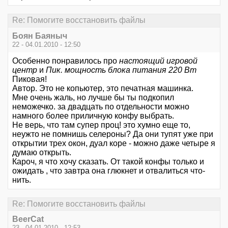
Re: Помогите восстановить файлы
Боян Баяныч
22 - 04.01.2010 - 12:50
Особенно понравилось про
настоящий игровой
центр
и
Пик. мощность блока питания 220 Вт
Пиковая!
Автор. Это не копьютер, это печатная машинка.
Мне очень жаль, но лучше бы ты подкопил
неможечко. за двадцать по отдельности можно
намного более приличную конфу выбрать.
Не верь, что там супер проц! это хумно еще то,
неужто не помнишь селероны? Да они тупят уже при
открытии трех окон, дуал коре - можно даже четыре я
думаю открыть.
Кароч, я что хочу сказать. От такой конфы только и
ожидать , что завтра она глюкнет и отвалиться что-
нить.
Re: Помогите восстановить файлы
BeerCat
23 - 04.01.2010 - 12:53