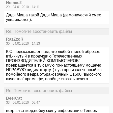
Nemec2
29 - 04.01.2010 - 14:11
Дядя Миша такой Дядя Миша (демонический смех
удваивается).
Re: Помогите восстановить файлы
RazZzoR
30 - 04.01.2010 - 14:13
К.О. подсказывает нам, что любой гнилой обрезок
втЫкнутый в продукцию "отечественных
ПРОИЗВОДИТЕЛЕЙ КОМПЬЮТЕРОВ"
превращается в ту самую по-настоящему мощную
ИГРАВУЮ видимокарту :) ну а про извлеченный из
помойного ведра отбраковочный Е1500 "высокого
качества" кроме фе, вообще сказать нечего.
Re: Помогите восстановить файлы
BeerCat
33 - 06.01.2010 - 06:47
вскрыл стикер,пойду скину информацию.Теперь