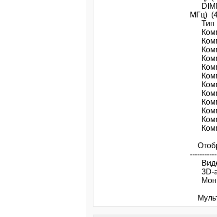
DIMM4
МГц) (4
Тип
Комм
Комму
Комму
Комм
Комму
Комму
Комму
Комму
Комму
Комму
Комму
Комм
Отображени
-----------
Виде
3D-а
Мони
Мультимед