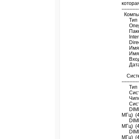
которая
-----------
Компь
Тип 
Опера
Паке
Inte
Dire
Имя
Имя
Вхо
Дата
Системная 
-----------
Тип 
Сис
Чипс
Сист
DIMM1
МГц) (4
DIMM2
МГц) (4
DIMM3
МГц) (4