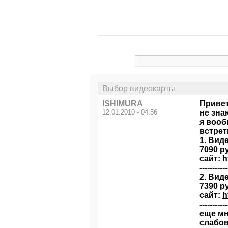
Выбор видеокарты
ISHIMURA
Привет
12.01.2010 - 04:56
не зна
я вооб
встрет
1. Вид
7090 р
сайт:
h
-----------
2. Вид
7390 р
сайт:
h
-----------
еще мн
слабов