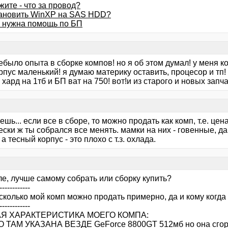
ите - что за провод?
тановить WinXP на SAS HDD?
 нужна помощь по БП
ебыло опыта в сборке компов! но я об этом думал! у меня 
рпус маленький! я думаю материку оставить, процесор и тп!
 хард на 1тб и БП ват на 750! вот!и из старого и новых зап
шь... если все в сборе, то можно продать как комп, т.е. ц
ски ж ты собрался все менять. мамки на них - говенные, да
 а тесный корпус - это плохо с т.з. охлада.
е, лучше самому собрать или сборку купить?
------------
 сколько мой комп можно продать примерно, да и кому когд
------------
Я ХАРАКТЕРИСТИКА МОЕГО КОМПА:
 ТАМ УКАЗАНА ВЕЗДЕ GeForce 8800GT 512мб но она сгорел