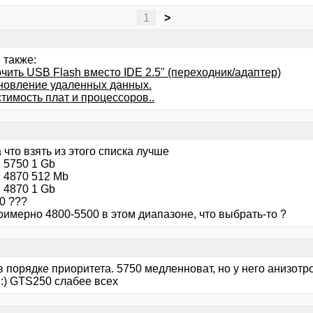
1
>
 также:
чить USB Flash вместо IDE 2.5" (переходник/адаптер)
новление удаленных данных.
тимость плат и процессоров..
а что взять из этого списка лучше
 5750 1 Gb
 4870 512 Mb
 4870 1 Gb
0 ???
римерно 4800-5500 в этом диапазоне, что выбрать-то ?
 в порядке приоритета. 5750 медленноват, но у него анизот
 :) GTS250 слабее всех