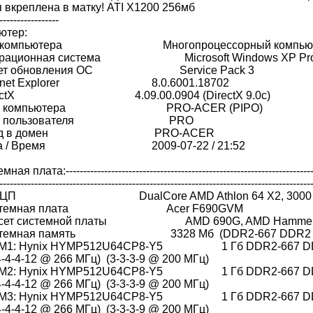
 вкреплена в матку! ATI X1200 256мб
-----------------
ютер:
компьютера Многопроцессорный компьютер
ционная система Microsoft Windows XP Profe
т обновления ОС Service Pack 3
rnet Explorer 8.0.6001.18702
ctX 4.09.00.0904 (DirectX 9.0c)
 компьютера PRO-ACER (PIPO)
 пользователя PRO
д в домен PRO-ACER
 / Время 2009-07-22 / 21:52
плата:---------------------------------------------------------------------------
-----------------------------------------------------------------------------------------
ЦП DualCore AMD Athlon 64 X2, 3000 MHz (
темная плата Acer F690GVM
ет системной платы AMD 690G, AMD Hamme
емная память 3328 Мб (DDR2-667 DDR2 
: Hynix HYMP512U64CP8-Y5 1 Гб DDR2-667 DDR2
-4-4-12 @ 266 МГц) (3-3-3-9 @ 200 МГц)
: Hynix HYMP512U64CP8-Y5 1 Гб DDR2-667 DDR2
-4-4-12 @ 266 МГц) (3-3-3-9 @ 200 МГц)
: Hynix HYMP512U64CP8-Y5 1 Гб DDR2-667 DDR2
-4-4-12 @ 266 МГц) (3-3-3-9 @ 200 МГц)