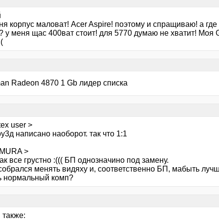
й
ня корпус маловат! Acer Aspire! поэтому и спращиваю! а где
? у меня щас 400ват стоит! для 5770 думаю не хватит! Моя
(
man Radeon 4870 1 Gb лидер списка
ex user >
ру3д написано наоборот. так что 1:1
IMURA >
как все грустно :((( БП однозначино под замену.
собрался менять видяху и, соответственно БП, мабыть лучш
ь нормальный комп?
 также: