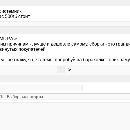
системник!
с 500гб стоит
IMURA >
им причинам - лучше и дешевле самому. сборки - это грандио
винутых покупателей
м - не скажу, я не в теме. попробуй на барахолке топик зам
1
>