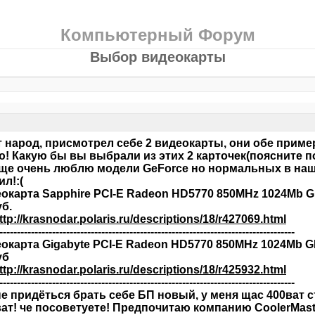
Компьютерный Форум
Выбор видеокарты
 народ, присмотрел себе 2 видеокарты, они обе прим
ю! Какую бы вы выбрали из этих 2 карточек(поясните п
ще очень люблю модели GeForce но нормальных в наш
ил!:(
еокарта Sapphire PCI-E Radeon HD5770 850MHz 1024Mb
уб.
ttp://krasnodar.polaris.ru/descriptions/18/r427069.html
------------------------------------------------------------------------------------
еокарта Gigabyte PCI-E Radeon HD5770 850MHz 1024Mb
уб
ttp://krasnodar.polaris.ru/descriptions/18/r425932.html
------------------------------------------------------------------------------------
е придёться брать себе БП новый, у меня щас 400ват с
ат! че посоветуете! Предпочитаю компанию СoolerMast