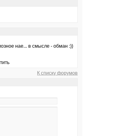
зное нае... в смысле - обман :))
утить
К списку форумов