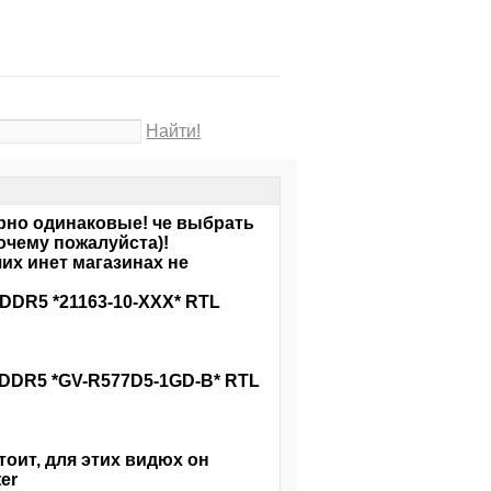
Найти!
ерно одинаковые! че выбрать
очему пожалуйста)!
их инет магазинах не
 GDDR5 *21163-10-XXX* RTL
 GDDR5 *GV-R577D5-1GD-B* RTL
тоит, для этих видюх он
er