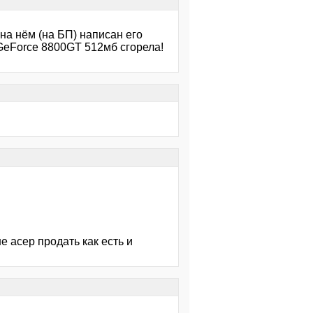
 на нём (на БП) написан его
 GeForce 8800GT 512мб сгорела!
е асер продать как есть и