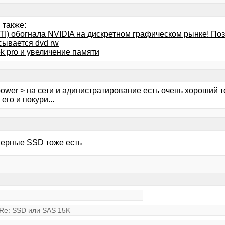
 также:
TI) обогнала NVIDIA на дискретном графическом рынке! По
сывается dvd rw
k pro и увеличение памяти
ipower > на сети и адинистратирование есть очень хороший 
 его и покури...
рверные SSD тоже есть