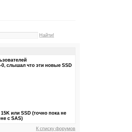
Найти!
льзователей
-0, слышал что эти новые SSD
 15K или SSD (точно пока не
не с SAS)
К списку форумов