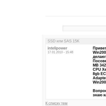
SSD или SAS 15K
intelipower
Привет
17.01.2010 - 15:48
Win200
делают
Посове
MB 342
CPU Xe
8gb EC
Adapte
Win200
Вопрос
знаю к
К списку тем