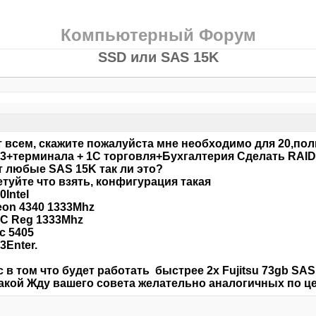
Компьютерный Форум
SSD или SAS 15K
 всем, скажите пожалуйста мне необходимо для 20,по
3+терминала + 1С торговля+Бухгалтерия Сделать RAID
 любые SAS 15K так ли это?
туйте что взять, конфигурация такая
0Intel
on 4340 1333Mhz
C Reg 1333Mhz
c 5405
3Enter.
 в том что будет работать быстрее 2х Fujitsu 73gb SAS
акой Жду вашего совета желательно аналогичных по це