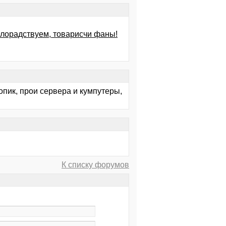
злорадствуем, товарисчи фаны!
топик, прои сервера и кумпутеры,
К списку форумов