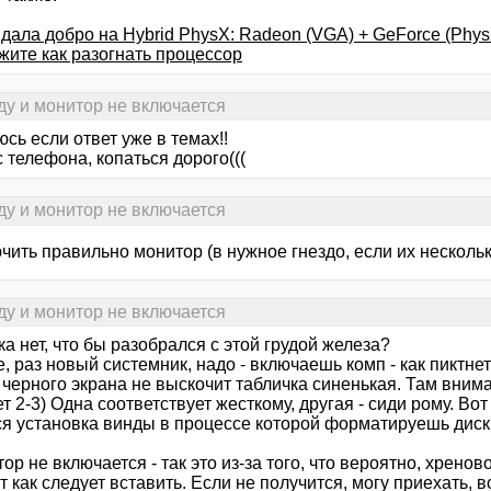
дала добро на Hybrid PhysX: Radeon (VGA) + GeForce (Phys
жите как разогнать процессор
ду и монитор не включается
сь если ответ уже в темах!!
 телефона, копаться дорого(((
ду и монитор не включается
ить правильно монитор (в нужное гнездо, если их нескольк
ду и монитор не включается
а нет, что бы разобрался с этой грудой железа?
, раз новый системник, надо - включаешь комп - как пиктне
 черного экрана не выскочит табличка синенькая. Там вним
ет 2-3) Одна соответствует жесткому, другая - сиди рому. В
ся установка винды в процессе которой форматируешь диск
ор не включается - так это из-за того, что вероятно, хрено
т как следует вставить. Если не получится, могу приехать, в