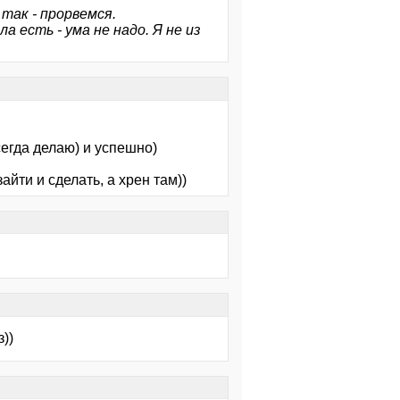
так - прорвемся.
а есть - ума не надо. Я не из
сегда делаю) и успешно)
зайти и сделать, а хрен там))
))