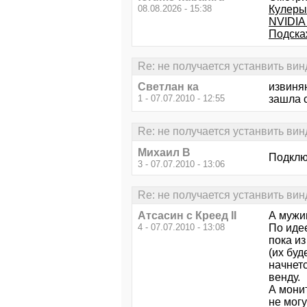
08.08.2026 - 15:38
Кулеры
NVIDIA 
Подска
Re: не получается устанвить вин
Светлан ка
извиняю
1 - 07.07.2010 - 12:55
зашла с
Re: не получается устанвить вин
Михаил В
Подключ
3 - 07.07.2010 - 13:06
Re: не получается устанвить вин
Атсасин с Креед II
А мужик
4 - 07.07.2010 - 13:08
По идее
пока из
(их буд
начнет
венду.
А монит
не могу