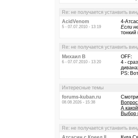
Re: не получается устанвить вин
AcidVenom
4-Атсас
5 - 07.07.2010 - 13:19
Если н
тонкий 
Re: не получается устанвить вин
Михаил В
OFF:
6 - 07.07.2010 - 13:20
4 - сра
диванах
PS: Вот
Интересные темы
forums-kuban.ru
Смотри
08.08.2026 - 15:38
Вопрос
А како
Выбор 
Re: не получается устанвить вин
Атсасин с Креед II
Куда Св