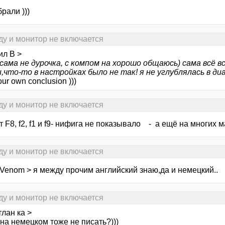
рали )))
ду и монитор не включается
ил В >
и сама не дурочка, с компом на хорошо общаюсь) сама всё в
,что-то в настройках было не так! я не углублялась в диа
ur own conclusion )))
ду и монитор не включается
т F8, f2, f1 и f9- нифига не показывало - а ещё на многих ма
ду и монитор не включается
dVenom > я между прочим английский знаю,да и немецкий..
ду и монитор не включается
лан ка >
 на немецком тоже не писать?)))