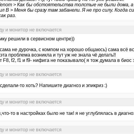
Venom > Как бы обстоятельства толстые не были дома, а 
л В > Меня бы сразу там забанели. Я не про силу. Когда сил
ак раз.
ду и монитор не включается
мку решили в сервисном центре))
и сама не дурочка, с компом на хорошо общаюсь) сама всё в
 эта проблема возникла и тут уж не знала чё делать!!
т F8, f2, f1 и f9- нифига не показывало( я тож думала в биос 
ду и монитор не включается
ё сделали-то хоть? Напишите диагноз и эпикриз :)
ду и монитор не включается
,что-то в настройках было не так! я не углублялась в диагноз
ду и монитор не включается