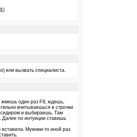
X)
о) или вызвать специалиста.
т жмешь один раз F8, ждешь,
ательно вчитываешься в строчки
от сидиром и выбираешь. Там
. Далее по интуиции ставишь
во вставила. Мужики-то иной раз
ставить.