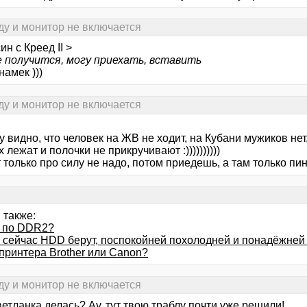
ду и монитор не включается
ин с Креед II >
е получится, могу приехать, вставить
намек )))
ду и монитор не включается
зу видно, что человек на ЖВ не ходит, на Кубани мужиков не
 лежат и полочки не прикручивают :))))))))))
 только про силу не надо, потом приедешь, а там только пи
 также:
 по DDR2?
й сейчас HDD берут, поспокойней похолодней и понадёжней 
принтера Brother или Canon?
ду и монитор не включается
етланка делась? Ау, тут твою траблу почти уже решили!