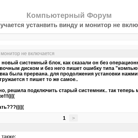
Компьютерный Форум
лучается устанвить винду и монитор не вклю
и монитор не включается
 новый системный блок, как сказали он без операционн
вочным диском и без него пишет ошибку типа "компью
вка была прервана. для продолжения установки нажмите
гружается т пишет то же самое..
но, решила подключить старый системник.. так теперь
!!!((((
ть???(((((
1
>
 также: