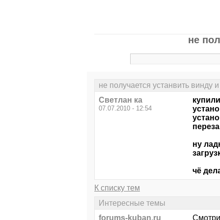
не по
не получается устанвить винду 
Светлан ка
купили
07.07.2010 - 12:54
устано
устано
переза
ну лад
загрузке
чё дела
К списку тем
Интересные темы
forums-kuban.ru
Смотри