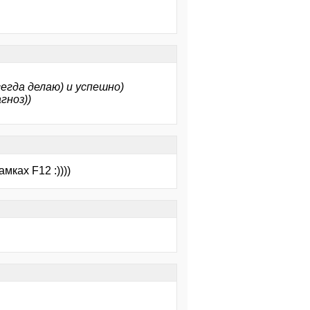
сегда делаю) и успешно)
гноз))
мках F12 :))))